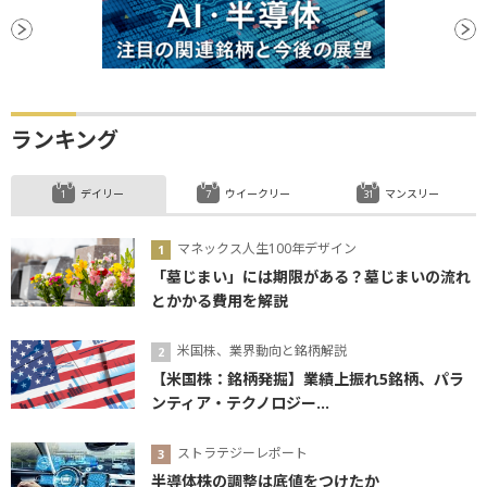
ランキング
デイリー
ウイークリー
マンスリー
マネックス人生100年デザイン
「墓じまい」には期限がある？墓じまいの流れ
とかかる費用を解説
米国株、業界動向と銘柄解説
【米国株：銘柄発掘】業績上振れ5銘柄、パラ
ンティア・テクノロジー...
ストラテジーレポート
半導体株の調整は底値をつけたか