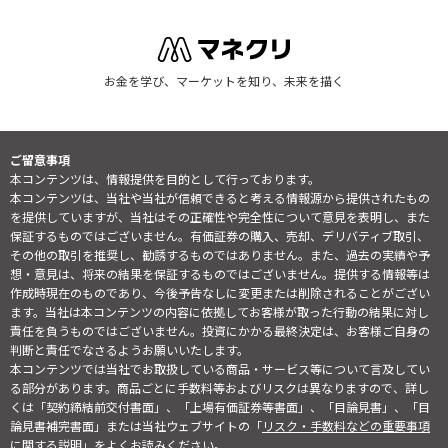
お金を学び、マーケットを知り、未来を描く
ご留意事項
本コンテンツは、情報提供を目的として行っております。
本コンテンツは、当社や当社が信頼できると考える情報源から提供されたもの
を提供していますが、当社はその正確性や完全性について意見を表明し、また
保証するものではございません。有価証券の購入、売却、デリバティブ取引、
その他の取引を推奨し、勧誘するものではありません。また、過去の実績や予
想・意見は、将来の結果を保証するものではございません。提供する情報等は
作成時現在のものであり、今後予告なしに変更または削除されることがござい
ます。当社は本コンテンツの内容に依拠してお客様が取った行動の結果に対し
責任を負うものではございません。投資にかかる最終決定は、お客様ご自身の
判断と責任でなさるようお願いいたします。
本コンテンツでは当社でお取扱している商品・サービス等について言及してい
る部分があります。商品ごとに手数料等およびリスクは異なりますので、詳し
くは「契約締結前交付書面」、「上場有価証券等書面」、「目論見書」、「目
論見書補完書面」または当社ウェブサイトの「
リスク・手数料などの重要事項
に関する説明
」をよくお読みください。