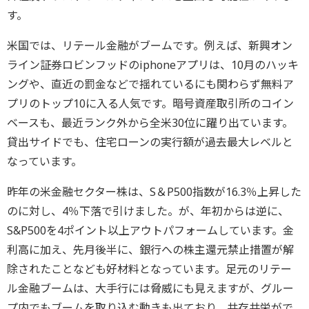
す。
米国では、リテール金融がブームです。例えば、新興オン
ライン証券ロビンフッドのiphoneアプリは、10月のハッキ
ングや、直近の罰金などで揺れているにも関わらず無料ア
プリのトップ10に入る人気です。暗号資産取引所のコイン
ベースも、最近ランク外から全米30位に躍り出ています。
貸出サイドでも、住宅ローンの実行額が過去最大レベルと
なっています。
昨年の米金融セクター株は、S＆P500指数が16.3％上昇した
のに対し、4％下落で引けました。が、年初からは逆に、
S&P500を4ポイント以上アウトパフォームしています。金
利高に加え、先月後半に、銀行への株主還元禁止措置が解
除されたことなども好材料となっています。足元のリテー
ル金融ブームは、大手行には脅威にも見えますが、グルー
プ内でもブームを取り込む動きも出ており、共存共栄がで