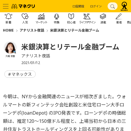
口座開設
ログイン
新着
人気
マーケット
特集
初心者
ライフデザイン
連載
著者
商
HOME
アナリスト夜話
米銀決算とリテール金融ブーム
米銀決算とリテール金融ブーム
アナリスト夜話
大槻 奈那
2021/01/12
マネックス
今朝は、NYから金融関連のニュースが相次ぎました。ウォ
ルマートの新フィンテック会社創設と米住宅ローン大手ロ
ーンデポ(loanDepot) のIPO発表です。ローンデポの時価総
額は、推定120～150億ドル程度と、上場当初から日本の三
井住友トラストホールディングスを上回る可能性がありま