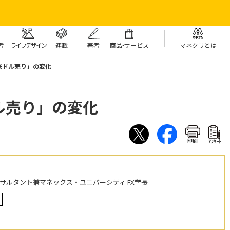
者
ライフデザイン
連載
著者
商
品・
サービス
マネクリとは
米ドル売り」の変化
ル売り」の変化
印刷
ｱﾝｹｰﾄ
ンサルタント兼マネックス・ユニバーシティ FX学長