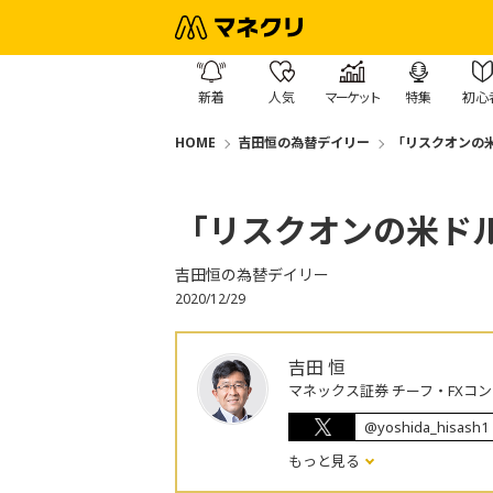
新着
人気
マーケット
特集
初心
HOME
吉田恒の為替デイリー
「リスクオンの
「リスクオンの米ド
吉田恒の為替デイリー
2020/12/29
吉田 恒
マネックス証券 チーフ・FXコ
@yoshida_hisash1
もっと見る