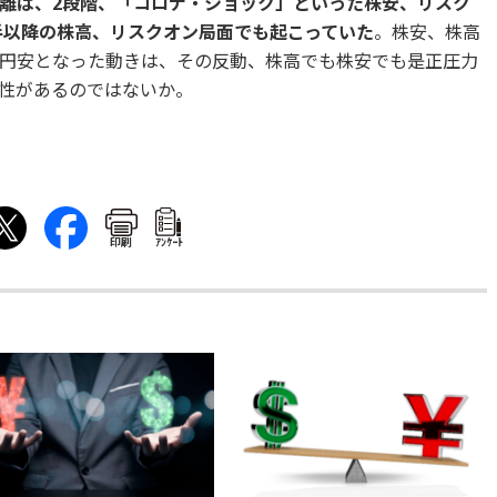
離は、
2
段階、「コロナ・ショック」といった株安、リスク
半以降の株高、リスクオン局面でも起こっていた
。株安、株高
円安となった動きは、その反動、株高でも株安でも是正圧力
性があるのではないか。
印刷
ｱﾝｹｰﾄ