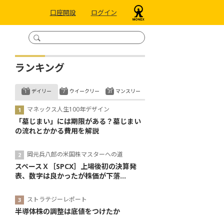
口座開設
ログイン
ランキング
デイリー
ウイークリー
マンスリー
マネックス人生100年デザイン
「墓じまい」には期限がある？墓じまい
の流れとかかる費用を解説
岡元兵八郎の米国株マスターへの道
スペースＸ［SPCX］上場後初の決算発
表、数字は良かったが株価が下落...
ストラテジーレポート
半導体株の調整は底値をつけたか