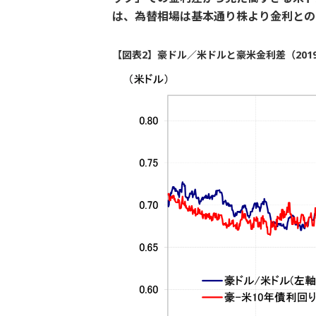
は、為替相場は基本通り株より金利との
【図表2】豪ドル／米ドルと豪米金利差（201