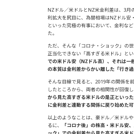
NZドル／米ドルとNZ米金利差は、3
利拡大を尻目に、為替相場はNZドル安
といった究極の有事において、金利など
た。
ただ、そんな「コロナ・ショック」の世
正当化できない「高すぎる米ドル」とい
での米ドル安（
NZ
ドル高）、それは一
の本質は金利差からかい離した「行き過
そんな目線で見ると、2019年の関係を
したところから、両者の相関性が回復し
から見た高すぎる米ドルの是正といった
に金利差と連動する関係に戻り始めた可
以上のようなことは、豪ドル／米ドルや
るに、
「コロナ後」の株高・米ドル安、
ック」での金利差から見た高すぎる米ド