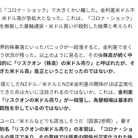
月の「コロナ・ショック」で大きくかい離した。金利差米ドル不
・米ドル高が急拡大となった。これは、「コロナ・ショック」
を無視した基軸通貨・米ドル買いが殺到した結果と考えられ
界的株暴落といったパニックが一段落すると、金利差で全く
う状況が残った。以上のように見ると、その後
株高が続く中
般的に「リスクオン（株高）の米ドル売り」と呼ばれたが、そ
ぎた米ドル高」是正ということだったのではないか
。
前提としたNZドル／米ドルとNZ米金利差の関係がほぼ正常化
てきた点は大いに注目されるのではないか。これは、
金利差
「リスクオンの米ドル売り」が一段落し、為替相場は基本的
能性を示しているのではないか
。
ユーロ／米ドルなどでも該当しそうだ（図表2参照）。要す
別名「リスクオンの米ドル売り」の本質は、「コロナ・ショ
ルの是正であり、その意味では両者の関係が正常化された後