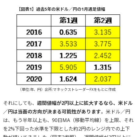
【図表1】過去5年の米ドル／円の1月週足値幅
（単位:年、円）出所:マネックストレーダーFXをもとに作成
それにしても、
週間値幅が2円以上に拡大するなら、米ドル
／円は当面の方向が決まる可能性があります
。米ドル／円
は、もう半年以上も、90日MA（移動平均線）を上限、それ
を2%下回った水準を下限とした約2円のレンジ内での上下