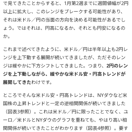
で見てきたことからすると、1月第2週までに週間値幅が2円
以上に拡大し、このレンジをブレークする可能性があり、
それは米ドル／円の当面の方向を決める可能性があるでし
ょう。ではそれは、円高になるか、それとも円安になるの
か。
これまで述べてきたように、米ドル／円は半年以上も2円レ
ンジを上下動する展開が続いてきましたが、ただそのレン
ジは緩やかに下方シフトしてきました。つまり、
2円のレン
ジを上下動しながら、緩やかな米ドル安・円高トレンドが
展開してきた
わけです。
ところでそんな米ドル安・円高トレンドは、NYダウなど米
国株の上昇トレンドと一定の逆相関関係が続いてきました
（図表3参照）。これは米ドル／円に限ったことでなく、ユ
ーロ／米ドルとNYダウのグラフを重ねても、やはり高い相
関関係が続いてきたことがわかります（図表4参照）。要す