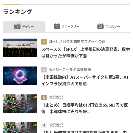
ランキング
デイリー
ウイークリー
マンスリー
岡元兵八郎の米国株マスターへの道
スペースＸ［SPCX］上場後初の決算発表、数字
は良かったが株価が下落...
モトリーフール米国株情報
【米国株動向】AIスーパーサイクル第2幕、AI
インフラ投資拡大で恩恵...
市況概況
（まとめ）日経平均は617円安の65,683円で反
落 半導体株に売りも好...
市況概況
（朝）米国市場では主要3指数がまちまち 中