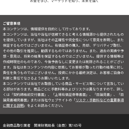
お金を学び、マーケットを知り、未来を描く
ご留意事項
本コンテンツは、情報提供を目的として行っております。
本コンテンツは、当社や当社が信頼できると考える情報源から提供されたもの
を提供していますが、当社はその正確性や完全性について意見を表明し、また
保証するものではございません。有価証券の購入、売却、デリバティブ取引、
その他の取引を推奨し、勧誘するものではありません。また、過去の実績や予
想・意見は、将来の結果を保証するものではございません。提供する情報等は
作成時現在のものであり、今後予告なしに変更または削除されることがござい
ます。当社は本コンテンツの内容に依拠してお客様が取った行動の結果に対し
責任を負うものではございません。投資にかかる最終決定は、お客様ご自身の
判断と責任でなさるようお願いいたします。
本コンテンツでは当社でお取扱している商品・サービス等について言及してい
る部分があります。商品ごとに手数料等およびリスクは異なりますので、詳し
くは「契約締結前交付書面」、「上場有価証券等書面」、「目論見書」、「目
論見書補完書面」または当社ウェブサイトの「
リスク・手数料などの重要事項
に関する説明
」をよくお読みください。
金融商品取引業者 関東財務局長（金商）第165号