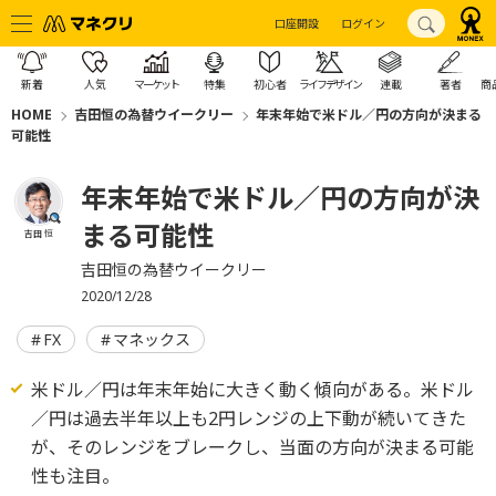
口座開設
ログイン
新着
人気
マーケット
特集
初心者
ライフデザイン
連載
著者
商
HOME
吉田恒の為替ウイークリー
年末年始で米ドル／円の方向が決まる
可能性
年末年始で米ドル／円の方向が決
まる可能性
吉田 恒
吉田恒の為替ウイークリー
2020/12/28
FX
マネックス
米ドル／円は年末年始に大きく動く傾向がある。米ドル
／円は過去半年以上も2円レンジの上下動が続いてきた
が、そのレンジをブレークし、当面の方向が決まる可能
性も注目。