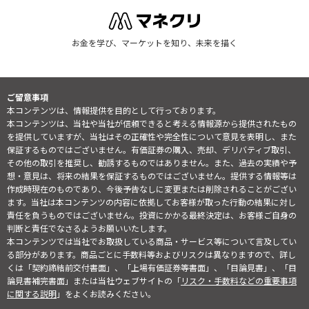
お金を学び、マーケットを知り、未来を描く
ご留意事項
本コンテンツは、情報提供を目的として行っております。
本コンテンツは、当社や当社が信頼できると考える情報源から提供されたもの
を提供していますが、当社はその正確性や完全性について意見を表明し、また
保証するものではございません。有価証券の購入、売却、デリバティブ取引、
その他の取引を推奨し、勧誘するものではありません。また、過去の実績や予
想・意見は、将来の結果を保証するものではございません。提供する情報等は
作成時現在のものであり、今後予告なしに変更または削除されることがござい
ます。当社は本コンテンツの内容に依拠してお客様が取った行動の結果に対し
責任を負うものではございません。投資にかかる最終決定は、お客様ご自身の
判断と責任でなさるようお願いいたします。
本コンテンツでは当社でお取扱している商品・サービス等について言及してい
る部分があります。商品ごとに手数料等およびリスクは異なりますので、詳し
くは「契約締結前交付書面」、「上場有価証券等書面」、「目論見書」、「目
論見書補完書面」または当社ウェブサイトの「
リスク・手数料などの重要事項
に関する説明
」をよくお読みください。