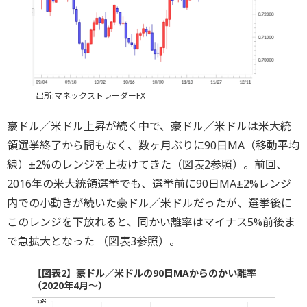
出所:マネックストレーダーFX
豪ドル／米ドル上昇が続く中で、豪ドル／米ドルは米大統
領選挙終了から間もなく、数ヶ月ぶりに90日MA（移動平均
線）±2%のレンジを上抜けてきた（図表2参照）。前回、
2016年の米大統領選挙でも、選挙前に90日MA±2%レンジ
内での小動きが続いた豪ドル／米ドルだったが、選挙後に
このレンジを下放れると、同かい離率はマイナス5%前後ま
で急拡大となった （図表3参照）。
【図表2】豪ドル／米ドルの90日MAからのかい離率
（2020年4月～）