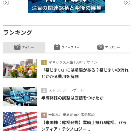
ランキング
デイリー
ウイークリー
マンスリー
マネックス人生100年デザイン
「墓じまい」には期限がある？墓じまいの流れ
とかかる費用を解説
ストラテジーレポート
半導体株の調整は底値をつけたか
米国株、業界動向と銘柄解説
【米国株：銘柄発掘】業績上振れ5銘柄、パラ
ンティア・テクノロジー...