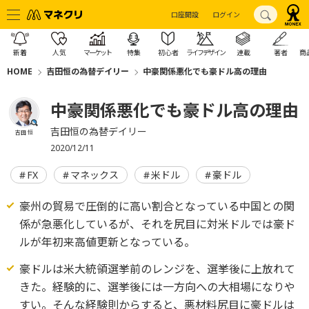
口座開設
ログイン
新着
人気
マーケット
特集
初心者
ライフデザイン
連載
著者
商
HOME
吉田恒の為替デイリー
中豪関係悪化でも豪ドル高の理由
中豪関係悪化でも豪ドル高の理由
吉田恒の為替デイリー
吉田 恒
2020/12/11
FX
マネックス
米ドル
豪ドル
豪州の貿易で圧倒的に高い割合となっている中国との関
係が急悪化しているが、それを尻目に対米ドルでは豪ド
ルが年初来高値更新となっている。
豪ドルは米大統領選挙前のレンジを、選挙後に上放れて
きた。経験的に、選挙後には一方向への大相場になりや
すい。そんな経験則からすると、悪材料尻目に豪ドルは