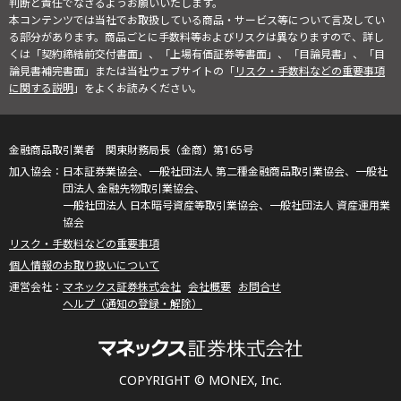
判断と責任でなさるようお願いいたします。
本コンテンツでは当社でお取扱している商品・サービス等について言及してい
る部分があります。商品ごとに手数料等およびリスクは異なりますので、詳し
くは「契約締結前交付書面」、「上場有価証券等書面」、「目論見書」、「目
論見書補完書面」または当社ウェブサイトの「
リスク・手数料などの重要事項
に関する説明
」をよくお読みください。
金融商品取引業者 関東財務局長（金商）第165号
日本証券業協会、一般社団法人 第二種金融商品取引業協会、一般社
団法人 金融先物取引業協会、
一般社団法人 日本暗号資産等取引業協会、一般社団法人 資産運用業
協会
リスク・手数料などの重要事項
個人情報のお取り扱いについて
マネックス証券株式会社
会社概要
お問合せ
ヘルプ（通知の登録・解除）
COPYRIGHT © MONEX, Inc.