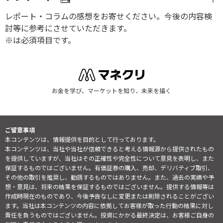
レポート・コラムの感想をお寄せください。今後の内容検
討等に参考にさせていただきます。
※は必須項目です。
お金を学び、マーケットを知り、未来を描く
ご留意事項
本コンテンツは、情報提供を目的として行っております。
本コンテンツは、当社や当社が信頼できると考える情報源から提供されたもの
を提供していますが、当社はその正確性や完全性について意見を表明し、また
保証するものではございません。有価証券の購入、売却、デリバティブ取引、
その他の取引を推奨し、勧誘するものではありません。また、過去の実績や予
想・意見は、将来の結果を保証するものではございません。提供する情報等は
作成時現在のものであり、今後予告なしに変更または削除されることがござい
ます。当社は本コンテンツの内容に依拠してお客様が取った行動の結果に対し
責任を負うものではございません。投資にかかる最終決定は、お客様ご自身の