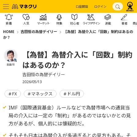
口座開設
ログイン
新着
人気
マーケット
特集
初心者
ライフデザイン
連載
著者
商
HOME
吉田恒の為替デイリー
【為替】為替介入に「回数」制約はあるの
か？
【為替】為替介入に「回数」制約
はあるのか？
吉田 恒
吉田恒の為替デイリー
2026/05/13
FX
マネックス
ドル円
IMF（国際通貨基金）ルールなどで為替市場への通貨当
局の介入には一定の「制約」があるのではないかとの見
方があるが、個人的には懐疑的だ。
そもそも日本は為替介入が多過ぎるとの見方もある。そ