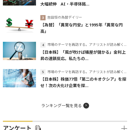
大幅続伸 AI・半導体銘...
吉田恒の為替デイリー
【為替】「異常な円安」と1995年「異常な円
高」
市場のテーマを再訪する。アナリストが読み解くテーマの本質
【日本株】「風が吹けば桶屋が儲かる」金利上
昇の連鎖反応。私たちの...
市場のテーマを再訪する。アナリストが読み解くテーマの本質
【日本株】株価77倍「第二のキオクシア」を探
せ！次の大化け企業を探...
ランキング一覧を見る
アンケート