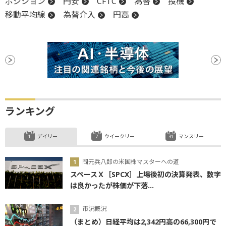
ポジション
円安
CFTC
為替
投機
移動平均線
為替介入
円高
ランキング
デイリー
ウイークリー
マンスリー
岡元兵八郎の米国株マスターへの道
スペースＸ［SPCX］上場後初の決算発表、数字
は良かったが株価が下落...
市況概況
（まとめ）日経平均は2,342円高の66,300円で