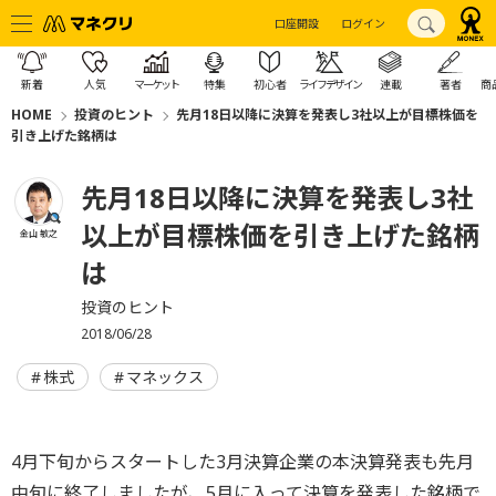
口座開設
ログイン
新着
人気
マーケット
特集
初心者
ライフデザイン
連載
著者
商
HOME
投資のヒント
先月18日以降に決算を発表し3社以上が目標株価を
引き上げた銘柄は
先月18日以降に決算を発表し3社
以上が目標株価を引き上げた銘柄
金山 敏之
は
投資のヒント
2018/06/28
株式
マネックス
4月下旬からスタートした3月決算企業の本決算発表も先月
中旬に終了しましたが、5月に入って決算を発表した銘柄で