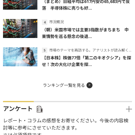
（まとめ）日経平均は617円安の65,683円で反
落 半導体株に売りも好...
市況概況
（朝）米国市場では主要3指数がまちまち 中
東情勢を巡る懸念の後退...
市場のテーマを再訪する。アナリストが読み解くテーマの本質
【日本株】株価77倍「第二のキオクシア」を探
せ！次の大化け企業を探...
ランキング一覧を見る
アンケート
レポート・コラムの感想をお寄せください。今後の内容検
討等に参考にさせていただきます。