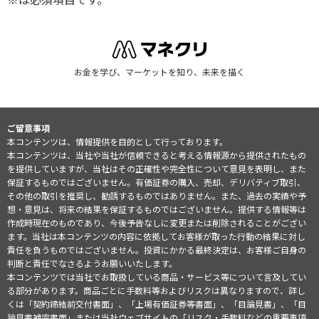
※は必須項目です。
お金を学び、マーケットを知り、未来を描く
ご留意事項
本コンテンツは、情報提供を目的として行っております。
本コンテンツは、当社や当社が信頼できると考える情報源から提供されたもの
を提供していますが、当社はその正確性や完全性について意見を表明し、また
保証するものではございません。有価証券の購入、売却、デリバティブ取引、
その他の取引を推奨し、勧誘するものではありません。また、過去の実績や予
想・意見は、将来の結果を保証するものではございません。提供する情報等は
作成時現在のものであり、今後予告なしに変更または削除されることがござい
ます。当社は本コンテンツの内容に依拠してお客様が取った行動の結果に対し
責任を負うものではございません。投資にかかる最終決定は、お客様ご自身の
判断と責任でなさるようお願いいたします。
本コンテンツでは当社でお取扱している商品・サービス等について言及してい
る部分があります。商品ごとに手数料等およびリスクは異なりますので、詳し
くは「契約締結前交付書面」、「上場有価証券等書面」、「目論見書」、「目
論見書補完書面」または当社ウェブサイトの「
リスク・手数料などの重要事項