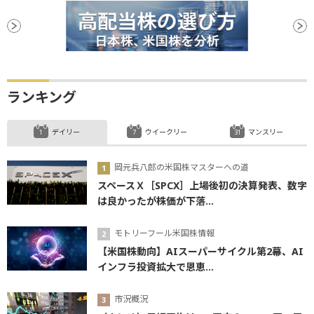
ランキング
デイリー
ウイークリー
マンスリー
岡元兵八郎の米国株マスターへの道
スペースＸ［SPCX］上場後初の決算発表、数字
は良かったが株価が下落...
モトリーフール米国株情報
【米国株動向】AIスーパーサイクル第2幕、AI
インフラ投資拡大で恩恵...
市況概況