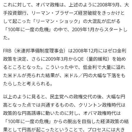
これに対して、オバマ政権は、上述のように2008年9月、大
手投資銀行、リーマン・ブラザーズ経営破綻をきっかけと
して起こった「リーマン・ショック」の大混乱が広がる
「100年に一度の危機」の中で、2009年1月からスタートし
た。
FRB（米連邦準備制度理事会）は2008年12月にはゼロ金利
政策を決定、さらに2009年3月からQE（量的緩和）を始め
るところとなった。こういった中で、低金利で大量に溢れ
た米ドルが売られた結果が、米ドル／円の大幅な下落をも
たらしたと考えられる。
以上のように見ると、民主党への政権交代の後、大幅な円
高となった点では共通するものの、クリントン政権時代は
政策的な円高誘導に動いたのに対し、オバマ政権時代は
「100年に一度の危機」からの脱出を目指した経済政策の結
果として円高が起こったということで、プロセスには大き