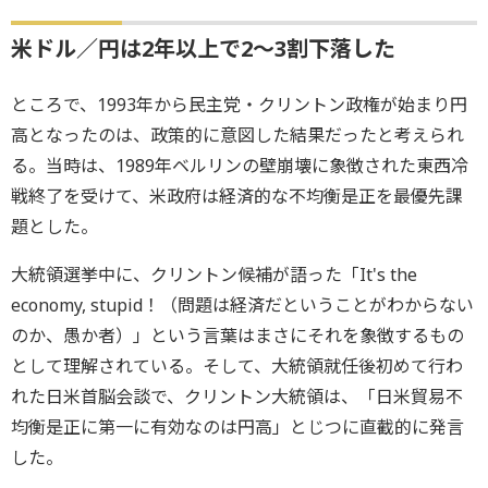
米ドル／円は2年以上で2～3割下落した
ところで、1993年から民主党・クリントン政権が始まり円
高となったのは、政策的に意図した結果だったと考えられ
る。当時は、1989年ベルリンの壁崩壊に象徴された東西冷
戦終了を受けて、米政府は経済的な不均衡是正を最優先課
題とした。
大統領選挙中に、クリントン候補が語った「It's the
economy, stupid！（問題は経済だということがわからない
のか、愚か者）」という言葉はまさにそれを象徴するもの
として理解されている。そして、大統領就任後初めて行わ
れた日米首脳会談で、クリントン大統領は、「日米貿易不
均衡是正に第一に有効なのは円高」とじつに直截的に発言
した。