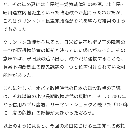
と、その年の夏には自民党一党独裁体制の終焉、非自民・
細川連立内閣誕生といった政治改革が起こったわけだが、
これはクリントン・民主党政権がそれを望んだ結果のよう
でもあった。
クリントン政権から見ると、日米貿易不均衡是正の障害の
一つが既得権益者の抵抗と映っていた感じがあった。その
意味では、守旧派の追い出し、改革派と連携することも、
貿易不均衡是正の優先課題の一つと位置付けられていた可
能性があった。
これに対して、オバマ政権時代の日本の短命政権の連続
は、それ以前の小泉長期政権時代の反動と、そして2007年
から信用バブル崩壊、リーマン・ショックと続いた「100年
に一度の危機」の影響が大きかっただろう。
以上のように見ると、今回の米国における民主党への政権