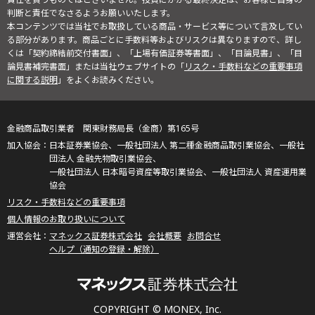
判断と責任でなさるようお願いいたします。
本コンテンツでは当社でお取扱している商品・サービス等について言及してい
る部分があります。商品ごとに手数料等およびリスクは異なりますので、詳し
くは「契約締結前交付書面」、「上場有価証券等書面」、「目論見書」、「目
論見書補完書面」または当社ウェブサイトの「
リスク・手数料などの重要事項
に関する説明
」をよくお読みください。
金融商品取引業者 関東財務局長（金商）第165号
日本証券業協会、一般社団法人 第二種金融商品取引業協会、一般社
団法人 金融先物取引業協会、
一般社団法人 日本暗号資産等取引業協会、一般社団法人 資産運用業
協会
リスク・手数料などの重要事項
個人情報のお取り扱いについて
マネックス証券株式会社
会社概要
お問合せ
ヘルプ（通知の登録・解除）
COPYRIGHT © MONEX, Inc.