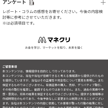
アンケート
レポート・コラムの感想をお寄せください。今後の内容検
討等に参考にさせていただきます。
※は必須項目です。
お金を学び、マーケットを知り、未来を描く
ご留意事項
本コンテンツは、情報提供を目的として行っております。
本コンテンツは、当社や当社が信頼できると考える情報源から提供されたもの
を提供していますが、当社はその正確性や完全性について意見を表明し、また
保証するものではございません。有価証券の購入、売却、デリバティブ取引、
その他の取引を推奨し、勧誘するものではありません。また、過去の実績や予
想・意見は、将来の結果を保証するものではございません。提供する情報等は
作成時現在のものであり、今後予告なしに変更または削除されることがござい
ます。当社は本コンテンツの内容に依拠してお客様が取った行動の結果に対し
責任を負うものではございません。投資にかかる最終決定は、お客様ご自身の