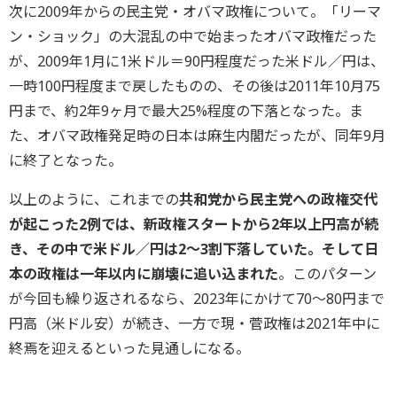
次に2009年からの民主党・オバマ政権について。「リーマ
ン・ショック」の大混乱の中で始まったオバマ政権だった
が、2009年1月に1米ドル＝90円程度だった米ドル／円は、
一時100円程度まで戻したものの、その後は2011年10月75
円まで、約2年9ヶ月で最大25%程度の下落となった。ま
た、オバマ政権発足時の日本は麻生内閣だったが、同年9月
に終了となった。
以上のように、これまでの
共和党から民主党への政権交代
が起こった2例では、新政権スタートから2年以上円高が続
き、その中で米ドル／円は2～3割下落していた。そして日
本の政権は一年以内に崩壊に追い込まれた
。このパターン
が今回も繰り返されるなら、2023年にかけて70～80円まで
円高（米ドル安）が続き、一方で現・菅政権は2021年中に
終焉を迎えるといった見通しになる。