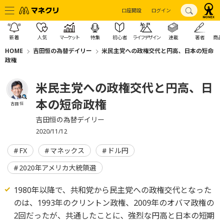
口座開設
ログイン
新着
人気
マーケット
特集
初心者
ライフデザイン
連載
著者
商
HOME
吉田恒の為替デイリー
米民主党への政権交代と円高、日本の短命
政権
米民主党への政権交代と円高、日
本の短命政権
吉田 恒
吉田恒の為替デイリー
2020/11/12
FX
マネックス
ドル円
2020年アメリカ大統領選
1980年以降で、共和党から民主党への政権交代となった
のは、1993年のクリントン政権、2009年のオバマ政権の
2回だったが、共通したことに、強烈な円高と日本の短期