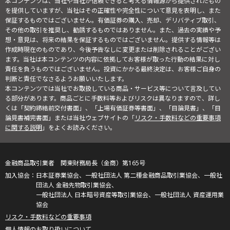
本コンテンツは、当社や当社が信頼できると考える情報源から提供されたもの
を提供していますが、当社はその正確性や完全性について意見を表明し、また
保証するものではございません。有価証券の購入、売却、デリバティブ取引、
その他の取引を推奨し、勧誘するものではありません。また、過去の実績や予
想・意見は、将来の結果を保証するものではございません。提供する情報等は
作成時現在のものであり、今後予告なしに変更または削除されることがござい
ます。当社は本コンテンツの内容に依拠してお客様が取った行動の結果に対し
責任を負うものではございません。投資にかかる最終決定は、お客様ご自身の
判断と責任でなさるようお願いいたします。
本コンテンツでは当社でお取扱している商品・サービス等について言及してい
る部分があります。商品ごとに手数料等およびリスクは異なりますので、詳し
くは「契約締結前交付書面」、「上場有価証券等書面」、「目論見書」、「目
論見書補完書面」または当社ウェブサイトの「
リスク・手数料などの重要事項
に関する説明
」をよくお読みください。
金融商品取引業者 関東財務局長（金商）第165号
日本証券業協会、一般社団法人 第二種金融商品取引業協会、一般社
団法人 金融先物取引業協会、
一般社団法人 日本暗号資産等取引業協会、一般社団法人 資産運用業
協会
リスク・手数料などの重要事項
個人情報のお取り扱いについて