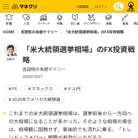
口座開設
ログイン
新着
人気
マーケット
特集
初心者
ライフデザイン
連載
著者
商
HOME
吉田恒の為替デイリー
「米大統領選挙相場」のFX投資戦略
「米大統領選挙相場」のFX投資戦
略
吉田 恒
吉田恒の為替デイリー
2020/10/27
FX
マネックス
ドル円
2020年アメリカ大統領選
これまでの米大統領選挙相場は、選挙前後から一方向へ
の大相場になることが多かった。そのような相場の場合
は、相場観に固執せず、事後的でも流れに乗る、「トレ
ンド・フォロー」戦略が有効だっただろう。