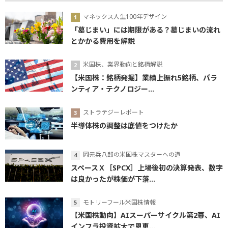
マネックス人生100年デザイン
「墓じまい」には期限がある？墓じまいの流れ
とかかる費用を解説
米国株、業界動向と銘柄解説
【米国株：銘柄発掘】業績上振れ5銘柄、パラ
ンティア・テクノロジー...
ストラテジーレポート
半導体株の調整は底値をつけたか
岡元兵八郎の米国株マスターへの道
スペースＸ［SPCX］上場後初の決算発表、数字
は良かったが株価が下落...
モトリーフール米国株情報
【米国株動向】AIスーパーサイクル第2幕、AI
インフラ投資拡大で恩恵...