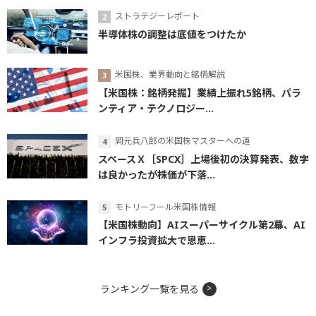
ストラテジーレポート
半導体株の調整は底値をつけたか
米国株、業界動向と銘柄解説
【米国株：銘柄発掘】業績上振れ5銘柄、パラ
ンティア・テクノロジー...
岡元兵八郎の米国株マスターへの道
スペースＸ［SPCX］上場後初の決算発表、数字
は良かったが株価が下落...
モトリーフール米国株情報
【米国株動向】AIスーパーサイクル第2幕、AI
インフラ投資拡大で恩恵...
ランキング一覧を見る