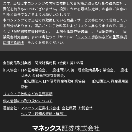
ます。当社は本コンテンツの内容に依拠してお客様が取った行動の結果に対し
責任を負うものではございません。投資にかかる最終決定は、お客様ご自身の
判断と責任でなさるようお願いいたします。
本コンテンツでは当社でお取扱している商品・サービス等について言及してい
る部分があります。商品ごとに手数料等およびリスクは異なりますので、詳し
くは「契約締結前交付書面」、「上場有価証券等書面」、「目論見書」、「目
論見書補完書面」または当社ウェブサイトの「
リスク・手数料などの重要事項
に関する説明
」をよくお読みください。
金融商品取引業者 関東財務局長（金商）第165号
日本証券業協会、一般社団法人 第二種金融商品取引業協会、一般社
団法人 金融先物取引業協会、
一般社団法人 日本暗号資産等取引業協会、一般社団法人 資産運用業
協会
リスク・手数料などの重要事項
個人情報のお取り扱いについて
マネックス証券株式会社
会社概要
お問合せ
ヘルプ（通知の登録・解除）