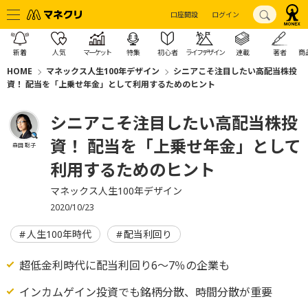
口座開設
ログイン
新着
人気
マーケット
特集
初心者
ライフデザイン
連載
著者
商
HOME
マネックス人生100年デザイン
シニアこそ注目したい高配当株投
資！ 配当を「上乗せ年金」として利用するためのヒント
シニアこそ注目したい高配当株投
資！ 配当を「上乗せ年金」として
森田 聡子
利用するためのヒント
マネックス人生100年デザイン
2020/10/23
人生100年時代
配当利回り
超低金利時代に配当利回り6～7％の企業も
インカムゲイン投資でも銘柄分散、時間分散が重要