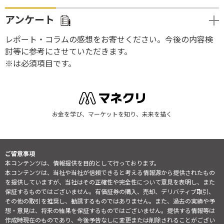
アンケート
レポート・コラムの感想をお寄せください。今後の内容検
討等に参考にさせていただきます。
※は必須項目です。
お金を学び、マーケットを知り、未来を描く
ご留意事項
本コンテンツは、情報提供を目的として行っております。
本コンテンツは、当社や当社が信頼できると考える情報源から提供されたもの
を提供していますが、当社はその正確性や完全性について意見を表明し、また
保証するものではございません。有価証券の購入、売却、デリバティブ取引、
その他の取引を推奨し、勧誘するものではありません。また、過去の実績や予
想・意見は、将来の結果を保証するものではございません。提供する情報等は
作成時現在のものであり、今後予告なしに変更または削除されることがござい