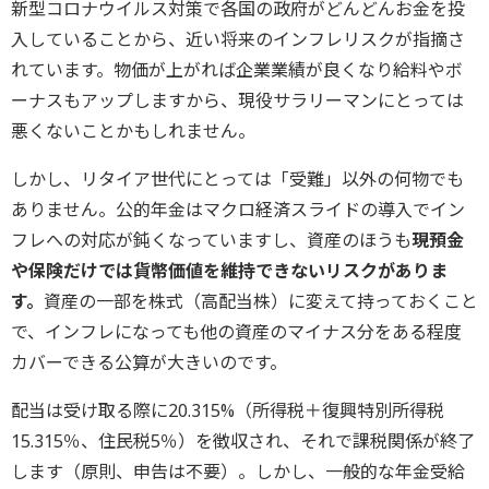
新型コロナウイルス対策で各国の政府がどんどんお金を投
入していることから、近い将来のインフレリスクが指摘さ
れています。物価が上がれば企業業績が良くなり給料やボ
ーナスもアップしますから、現役サラリーマンにとっては
悪くないことかもしれません。
しかし、リタイア世代にとっては「受難」以外の何物でも
ありません。公的年金はマクロ経済スライドの導入でイン
フレへの対応が鈍くなっていますし、資産のほうも
現預金
や保険だけでは貨幣価値を維持できないリスクがありま
す。
資産の一部を株式（高配当株）に変えて持っておくこと
で、インフレになっても他の資産のマイナス分をある程度
カバーできる公算が大きいのです。
配当は受け取る際に20.315%（所得税＋復興特別所得税
15.315％、住民税5％）を徴収され、それで課税関係が終了
します（原則、申告は不要）。しかし、一般的な年金受給