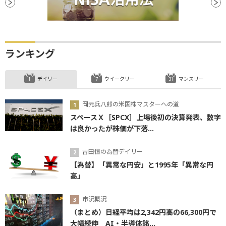
ランキング
デイリー
ウイークリー
マンスリー
岡元兵八郎の米国株マスターへの道
スペースＸ［SPCX］上場後初の決算発表、数字
は良かったが株価が下落...
吉田恒の為替デイリー
【為替】「異常な円安」と1995年「異常な円
高」
市況概況
（まとめ）日経平均は2,342円高の66,300円で
大幅続伸 AI・半導体銘...