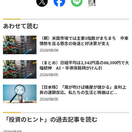
ｱﾝｹｰﾄ
あわせて読む
（朝）米国市場では主要3指数がまちまち 中東
情勢を巡る懸念の後退と好決算が支え
2026/08/06
（まとめ）日経平均は2,342円高の66,300円で大
幅続伸 AI・半導体銘柄がけん引
2026/08/05
【日本株】「風が吹けば桶屋が儲かる」金利上
昇の連鎖反応。私たちの生活と株価はど...
2026/08/05
「投資のヒント」の過去記事を読む
2026/08/03