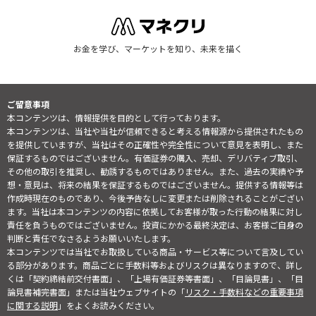
お金を学び、マーケットを知り、未来を描く
ご留意事項
本コンテンツは、情報提供を目的として行っております。
本コンテンツは、当社や当社が信頼できると考える情報源から提供されたもの
を提供していますが、当社はその正確性や完全性について意見を表明し、また
保証するものではございません。有価証券の購入、売却、デリバティブ取引、
その他の取引を推奨し、勧誘するものではありません。また、過去の実績や予
想・意見は、将来の結果を保証するものではございません。提供する情報等は
作成時現在のものであり、今後予告なしに変更または削除されることがござい
ます。当社は本コンテンツの内容に依拠してお客様が取った行動の結果に対し
責任を負うものではございません。投資にかかる最終決定は、お客様ご自身の
判断と責任でなさるようお願いいたします。
本コンテンツでは当社でお取扱している商品・サービス等について言及してい
る部分があります。商品ごとに手数料等およびリスクは異なりますので、詳し
くは「契約締結前交付書面」、「上場有価証券等書面」、「目論見書」、「目
論見書補完書面」または当社ウェブサイトの「
リスク・手数料などの重要事項
に関する説明
」をよくお読みください。