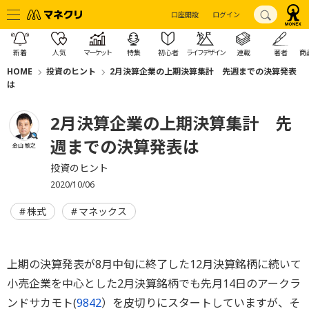
口座開設
ログイン
新着
人気
マーケット
特集
初心者
ライフデザイン
連載
著者
商
HOME
投資のヒント
2月決算企業の上期決算集計 先週までの決算発表
は
2月決算企業の上期決算集計 先
週までの決算発表は
金山 敏之
投資のヒント
2020/10/06
株式
マネックス
上期の決算発表が8月中旬に終了した12月決算銘柄に続いて
小売企業を中心とした2月決算銘柄でも先月14日のアークラ
ンドサカモト(
9842
）を皮切りにスタートしていますが、そ