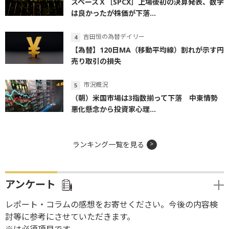
スペースＸ［SPCX］上場後初の決算発表、数字
は良かったが株価が下落...
吉田恒の為替デイリー
【為替】120日MA（移動平均線）割れが示す円
売り取引の損失
市況概況
（朝）米国市場は3指数揃って下落 中東情勢
悪化懸念から投資家心理...
ランキング一覧を見る
アンケート
レポート・コラムの感想をお寄せください。今後の内容検
討等に参考にさせていただきます。
※は必須項目です。