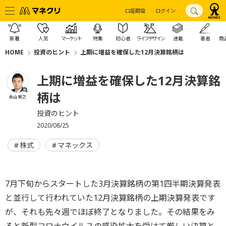
口座開設
ログイン
新着
人気
マーケット
特集
初心者
ライフデザイン
連載
著者
商
HOME
投資のヒント
上期に増益を確保した12月決算銘柄は
上期に増益を確保した12月決算銘
柄は
金山 敏之
投資のヒント
2020/08/25
株式
マネックス
7月下旬からスタートした3月決算銘柄の第1四半期決算発表
と並行して行われていた12月決算銘柄の上期決算発表です
が、それも先々週でほぼ終了となりました。その結果をみ