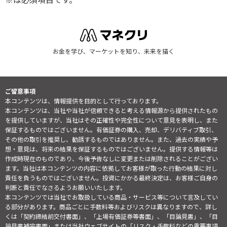
お金を学び、マーケットを知り、未来を描く
ご留意事項
本コンテンツは、情報提供を目的として行っております。
本コンテンツは、当社や当社が信頼できると考える情報源から提供されたもの
を提供していますが、当社はその正確性や完全性について意見を表明し、また
保証するものではございません。有価証券の購入、売却、デリバティブ取引、
その他の取引を推奨し、勧誘するものではありません。また、過去の実績や予
想・意見は、将来の結果を保証するものではございません。提供する情報等は
作成時現在のものであり、今後予告なしに変更または削除されることがござい
ます。当社は本コンテンツの内容に依拠してお客様が取った行動の結果に対し
責任を負うものではございません。投資にかかる最終決定は、お客様ご自身の
判断と責任でなさるようお願いいたします。
本コンテンツでは当社でお取扱している商品・サービス等について言及してい
る部分があります。商品ごとに手数料等およびリスクは異なりますので、詳し
くは「契約締結前交付書面」、「上場有価証券等書面」、「目論見書」、「目
論見書補完書面」または当社ウェブサイトの「
リスク・手数料などの重要事項