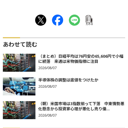
ｱﾝｹｰﾄ
あわせて読む
（まとめ）日経平均は76円安の65,606円で小幅
に続落 来週は米物価指標に注目
2026/08/07
半導体株の調整は底値をつけたか
2026/08/07
（朝）米国市場は3指数揃って下落 中東情勢悪
化懸念から投資家心理が悪化し売り優...
2026/08/07