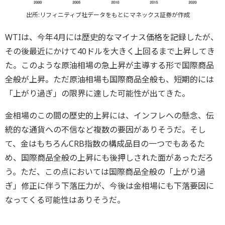
出所:リフィニティブ社データをもとにマネックス証券が作成
WTIは、今年4月には歴史的なマイナス価格を記録したが、
その後最近にかけて40ドルを大きく上回るまで上昇してき
た。このような原油相場の急上昇が主導する形で国際商品
全般が上昇。ただ原油相場も国際商品全般も、短期的には
「上がり過ぎ」の限界に達した可能性が出てきた。
金相場のこの間の歴史的上昇には、インフレへの懸念、伝
統的な通貨への不信など複数の要因がありそうだ。そし
て、金はもちろんCRB指数の構成品目の一つでもあるた
め、国際商品全般の上昇にも後押しされた面があっただろ
う。ただ、この点においては国際商品全般の「上がり過
ぎ」修正に伴う下落圧力が、今後は金相場にも下落要因に
なってくる可能性はありそうだ。