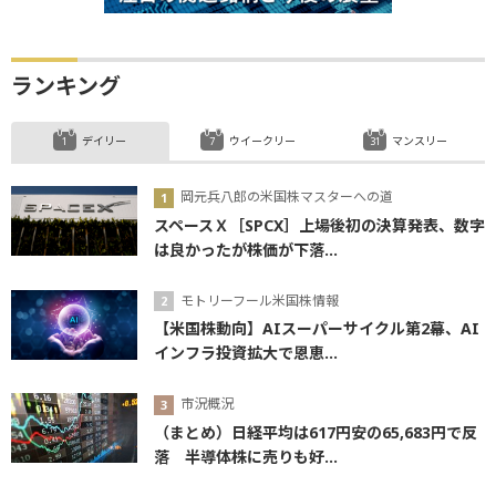
ランキング
デイリー
ウイークリー
マンスリー
岡元兵八郎の米国株マスターへの道
スペースＸ［SPCX］上場後初の決算発表、数字
は良かったが株価が下落...
モトリーフール米国株情報
【米国株動向】AIスーパーサイクル第2幕、AI
インフラ投資拡大で恩恵...
市況概況
（まとめ）日経平均は617円安の65,683円で反
落 半導体株に売りも好...