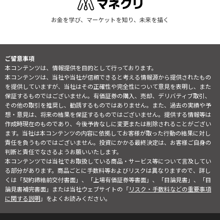
お金を学び、マーケットを知り、未来を描く
ご留意事項
本コンテンツは、情報提供を目的として行っております。
本コンテンツは、当社や当社が信頼できると考える情報源から提供されたもの
を提供していますが、当社はその正確性や完全性について意見を表明し、また
保証するものではございません。有価証券の購入、売却、デリバティブ取引、
その他の取引を推奨し、勧誘するものではありません。また、過去の実績や予
想・意見は、将来の結果を保証するものではございません。提供する情報等は
作成時現在のものであり、今後予告なしに変更または削除されることがござい
ます。当社は本コンテンツの内容に依拠してお客様が取った行動の結果に対し
責任を負うものではございません。投資にかかる最終決定は、お客様ご自身の
判断と責任でなさるようお願いいたします。
本コンテンツでは当社でお取扱している商品・サービス等について言及してい
る部分があります。商品ごとに手数料等およびリスクは異なりますので、詳し
くは「契約締結前交付書面」、「上場有価証券等書面」、「目論見書」、「目
論見書補完書面」または当社ウェブサイトの「
リスク・手数料などの重要事項
に関する説明
」をよくお読みください。