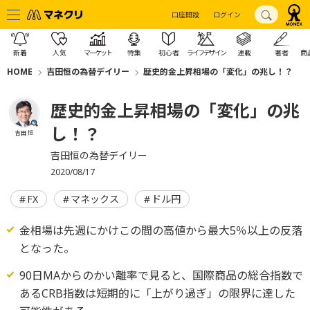
口座開設
ログイン
新着
人気
マーケット
特集
初心者
ライフデザイン
連載
著者
商
HOME
吉田恒の為替デイリー
歴史的金上昇相場の「変化」の兆し！？
歴史的金上昇相場の「変化」の兆
し！？
吉田 恒
吉田恒の為替デイリー
2020/08/17
FX
マネックス
ドル円
金相場は先週にかけこの間の高値から最大5％以上の反落
となった。
90日MAからのかい離率で見ると、国際商品の総合指数で
あるCRB指数は短期的に「上がり過ぎ」の限界に達した