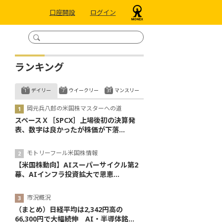
口座開設
ログイン
ランキング
デイリー
ウイークリー
マンスリー
岡元兵八郎の米国株マスターへの道
スペースＸ［SPCX］上場後初の決算発
表、数字は良かったが株価が下落...
モトリーフール米国株情報
【米国株動向】AIスーパーサイクル第2
幕、AIインフラ投資拡大で恩恵...
市況概況
（まとめ）日経平均は2,342円高の
66,300円で大幅続伸 AI・半導体銘...