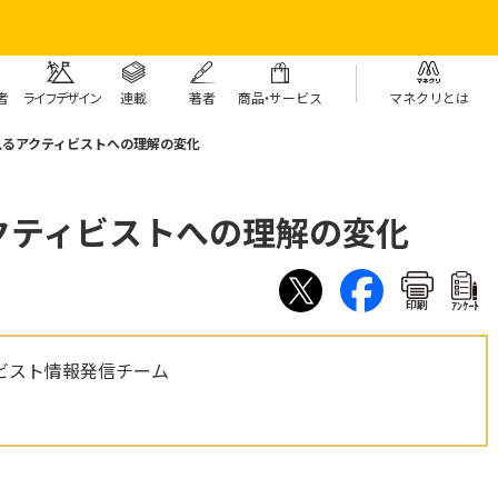
者
ライフデザイン
連載
著者
商
品・
サービス
マネクリとは
見るアクティビストへの理解の変化
クティビストへの理解の変化
印刷
ｱﾝｹｰﾄ
ビスト情報発信チーム