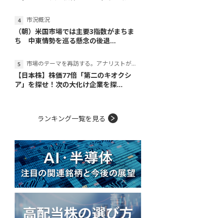
市況概況
（朝）米国市場では主要3指数がまちま
ち 中東情勢を巡る懸念の後退...
市場のテーマを再訪する。アナリストが読み解くテーマの本質
【日本株】株価77倍「第二のキオクシ
ア」を探せ！次の大化け企業を探...
ランキング一覧を見る