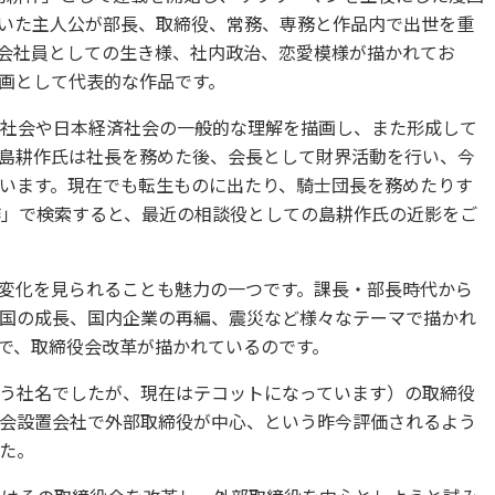
いた主人公が部長、取締役、常務、専務と作品内で出世を重
会社員としての生き様、社内政治、恋愛模様が描かれてお
画として代表的な作品です。
ン社会や日本経済社会の一般的な理解を描画し、また形成して
島耕作氏は社長を務めた後、会長として財界活動を行い、今
います。現在でも転生ものに出たり、騎士団長を務めたりす
作」で検索すると、最近の相談役としての島耕作氏の近影をご
変化を見られることも魅力の一つです。課長・部長時代から
国の成長、国内企業の再編、震災など様々なテーマで描かれ
で、取締役会改革が描かれているのです。
う社名でしたが、現在はテコットになっています）の取締役
会設置会社で外部取締役が中心、という昨今評価されるよう
た。