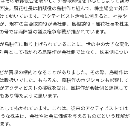
長はその取締役会を改革し、外部取締役を中心としようと試み
否決。風花社長は相談役の島耕作と組んで、株主総会で外部
けて動いています。アクティビスト活動に例えると、社長や
が、現在の主要取締役が会社側、島相談役・風花社長を株主
の号では両陣営の議決権争奪戦が描かれています。
が島耕作に取り上げられていることに、世の中の大きな変化
対善として描かれる島耕作が会社側ではなく、株主側につい
どが買収の標的となることがありました。その際、島耕作は
は敵扱いでした。もちろん、島耕作のポジションも影響して
がアクティビストの挑戦を受け、島耕作が会社側と連携して
もあり得たように思います。
として描かれています。これは、従来のアクティビストでは
るような株主は、会社や社会に価値を与えるものだという理解が
ます。