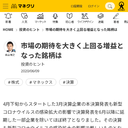
口座開設
ログイン
新着
人気
マーケット
特集
初心者
ライフデザイン
連載
著者
商
HOME
投資のヒント
市場の期待を大きく上回る増益となった銘柄は
市場の期待を大きく上回る増益と
なった銘柄は
金山 敏之
投資のヒント
2020/06/09
株式
マネックス
決算
4月下旬からスタートした3月決算企業の本決算発表も新型
コロナウイルスの感染拡大の影響で決算発表を6月以降に延
期した一部企業を除いてほぼ終了となりました。その決算