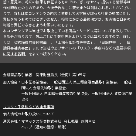
想・意見は、将来の結果を保証するものではございません。提供する情報等は
作成時現在のものであり、今後予告なしに変更または削除されることがござい
ます。当社は本コンテンツの内容に依拠してお客様が取った行動の結果に対し
責任を負うものではございません。投資にかかる最終決定は、お客様ご自身の
判断と責任でなさるようお願いいたします。
本コンテンツでは当社でお取扱している商品・サービス等について言及してい
る部分があります。商品ごとに手数料等およびリスクは異なりますので、詳し
くは「契約締結前交付書面」、「上場有価証券等書面」、「目論見書」、「目
論見書補完書面」または当社ウェブサイトの「
リスク・手数料などの重要事項
に関する説明
」をよくお読みください。
金融商品取引業者 関東財務局長（金商）第165号
日本証券業協会、一般社団法人 第二種金融商品取引業協会、一般社
団法人 金融先物取引業協会、
一般社団法人 日本暗号資産等取引業協会、一般社団法人 資産運用業
協会
リスク・手数料などの重要事項
個人情報のお取り扱いについて
マネックス証券株式会社
会社概要
お問合せ
ヘルプ（通知の登録・解除）