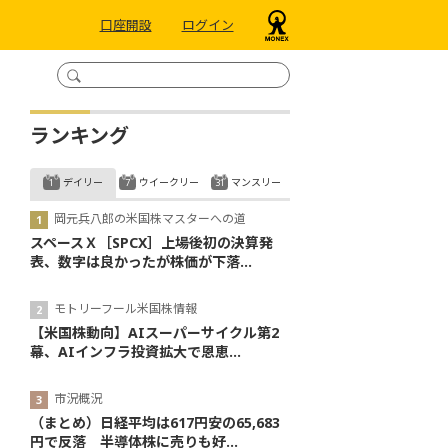
口座開設
ログイン
ランキング
デイリー
ウイークリー
マンスリー
岡元兵八郎の米国株マスターへの道
スペースＸ［SPCX］上場後初の決算発
表、数字は良かったが株価が下落...
モトリーフール米国株情報
【米国株動向】AIスーパーサイクル第2
幕、AIインフラ投資拡大で恩恵...
市況概況
（まとめ）日経平均は617円安の65,683
円で反落 半導体株に売りも好...