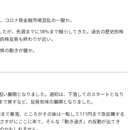
は、コロナ発金融市場混乱の一服か。
大したが、先週までに18％まで縮小してきた。過去の歴史的株
時的株反発も終わりが近い。
な株の動きが鍵か。
底固い展開となりました。週初は、下落してのスタートとなり
円まで戻すなど、反発気味の展開となりました。
円まで暴落、ところがその後は一転して111円まで急反騰する
さすがにここに来て、そんな「動き過ぎ」の反動が出てき
のかもしれません。