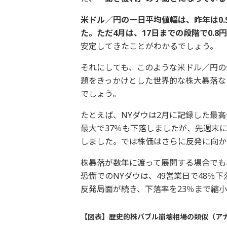
米ドル／円の一日平均値幅は、昨年は0.
た。ただ4月は、17日までの段階で0.8
安定してきたことがわかるでしょう。
それにしても、このような米ドル／円の
題をきっかけとした世界的な株大暴落な
でしょう。
たとえば、NYダウは2月に記録した最高値
最大で37％も下落しましたが、先週末に
しました。では株価はさらに反発に向か
株暴落が数年に渡って展開する場合でも
恐慌でのNYダウは、49営業日で48％
反発局面が続き、下落率を23％まで縮
【図表】歴史的株バブル崩壊相場の類似（ア