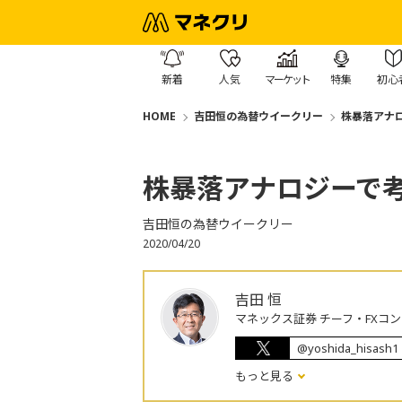
新着
人気
マーケット
特集
初心
HOME
吉田恒の為替ウイークリー
株暴落アナ
株暴落アナロジーで
吉田恒の為替ウイークリー
2020/04/20
吉田 恒
マネックス証券 チーフ・FXコ
@yoshida_hisash1
もっと見る