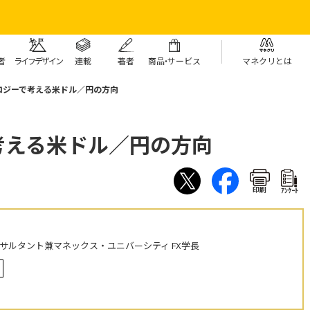
者
ライフデザイン
連載
著者
商
品・
サービス
マネクリとは
ロジーで考える米ドル／円の方向
考える米ドル／円の方向
印刷
ｱﾝｹｰﾄ
ンサルタント兼マネックス・ユニバーシティ FX学長