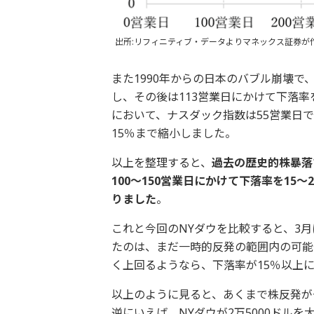
出所:リフィニティブ・データよりマネックス証券が
また1990年からの日本のバブル崩壊で
し、その後は113営業日にかけて下落率を
において、ナスダック指数は55営業日で
15％まで縮小しました。
以上を整理すると、
過去の歴史的株暴落
100～150営業日にかけて下落率を1
りました
。
これと今回のNYダウを比較すると、3月
たのは、まだ一時的反発の範囲内の可能性
く上回るようなら、下落率が15％以上
以上のように見ると、あくまで株反発が
逆にいえば、NYダウが2万5000ドル