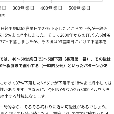
作成
、日経平均は62営業日で27％下落したところで下落が一段落
15％まで縮小しました。そして2000年からのITバブル崩壊
37％下落しましたが、その後は93営業日にかけて下落率を
では、40～60営業日で3～5割下落（暴落第一幕）、その後は
5～20％程度まで縮小する（一時的反発）といったパターンがあ
にかけて37％下落したNYダウが下落率を18％まで縮小してき
があります。ちなみに、今回NYダウが2万5000ドルを大き
に縮小する計算になります。
一時的なら、そろそろ終わりに近い可能性があるでしょう。
を大きく超えて反発が続くなら、株安は3月ですでに終わった可