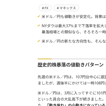
FX
マネックス
米ドル／円も値動きが安定化。背景
NYダウは最大37％まで下落率を拡
暴落相場との類似なら、そろそろ一
米ドル／円の新たな方向性も、そん
歴史的株暴落の値動きパターン
先週の米ドル／円は、107円台中心に
ましたが、週後半にかけては一時108
米ドル／円は、3月に入ってすぐに101
といった具合の大乱高下が続きました。
た、
「動き疲れ」の小動きになっている