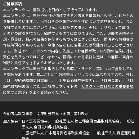
ご留意事項
本コンテンツは、情報提供を目的として行っております。
本コンテンツは、当社や当社が信頼できると考える情報源から提供されたもの
を提供していますが、当社はその正確性や完全性について意見を表明し、また
保証するものではございません。有価証券の購入、売却、デリバティブ取引、
その他の取引を推奨し、勧誘するものではありません。また、過去の実績や予
想・意見は、将来の結果を保証するものではございません。提供する情報等は
作成時現在のものであり、今後予告なしに変更または削除されることがござい
ます。当社は本コンテンツの内容に依拠してお客様が取った行動の結果に対し
責任を負うものではございません。投資にかかる最終決定は、お客様ご自身の
判断と責任でなさるようお願いいたします。
本コンテンツでは当社でお取扱している商品・サービス等について言及してい
る部分があります。商品ごとに手数料等およびリスクは異なりますので、詳し
くは「契約締結前交付書面」、「上場有価証券等書面」、「目論見書」、「目
論見書補完書面」または当社ウェブサイトの「
リスク・手数料などの重要事項
に関する説明
」をよくお読みください。
金融商品取引業者 関東財務局長（金商）第165号
日本証券業協会、一般社団法人 第二種金融商品取引業協会、一般社
団法人 金融先物取引業協会、
一般社団法人 日本暗号資産等取引業協会、一般社団法人 資産運用業
協会