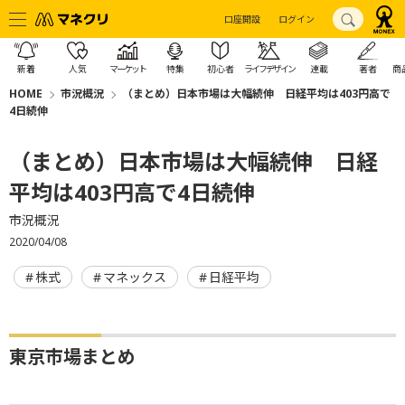
口座開設
ログイン
新着
人気
マーケット
特集
初心者
ライフデザイン
連載
著者
商
HOME
市況概況
（まとめ）日本市場は大幅続伸 日経平均は403円高で
4日続伸
（まとめ）日本市場は大幅続伸 日経
平均は403円高で4日続伸
市況概況
2020/04/08
株式
マネックス
日経平均
東京市場まとめ