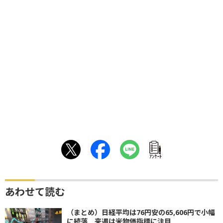
ｱﾝｹｰﾄ
あわせて読む
（まとめ）日経平均は76円安の65,606円で小幅
に続落 来週は米物価指標に注目