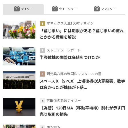
デイリー
ウイークリー
マンスリー
マネックス人生100年デザイン
「墓じまい」には期限がある？墓じまいの流れ
とかかる費用を解説
ストラテジーレポート
半導体株の調整は底値をつけたか
岡元兵八郎の米国株マスターへの道
スペースＸ［SPCX］上場後初の決算発表、数字
は良かったが株価が下落...
吉田恒の為替デイリー
【為替】120日MA（移動平均線）割れが示す円
売り取引の損失
市況概況