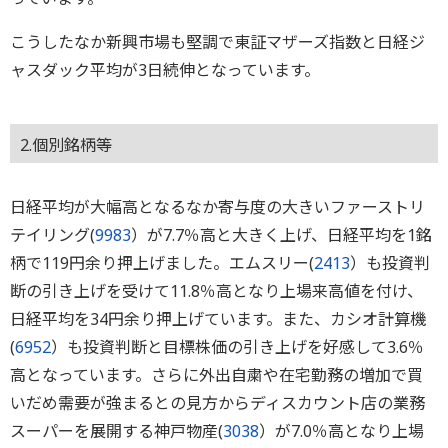
こうしたなか新興市場も堅調で東証マザーズ指数と日経ジ
ャスダック平均が3日続伸となっています。
2.個別銘柄等
日経平均が大幅高となるなか寄与度の大きいファーストリ
テイリング(
9983
）が7.7％高と大きく上げ、日経平均を1銘
柄で119円余り押上げました。エムスリー(
2413
）も投資判
断の引き上げを受けて11.8％高となり上場来高値を付け、
日経平均を34円余り押上げています。また、カシオ計算機
(
6952
）も投資判断と目標株価の引き上げを好感して3.6％
高となっています。さらに外出自粛や在宅勤務の増加で買
いだめ需要が強まるとの見方からディスカウント店の業務
スーパーを展開する神戸物産(
3038
）が7.0％高となり上場