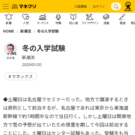
口座開設
ログイン
新着
人気
マーケット
特集
初心者
ライフデザイン
連載
著者
商
HOME
新潮流
冬の入学試験
冬の入学試験
新潮流
広木 隆
2020/01/20
マネックス
◆土曜日は名古屋でセミナーだった。地方で講演するとき
は原則として前泊するが、名古屋であれば東京から東海道
新幹線で約1時間半なので当日行く。しかし土曜日は関東地
方で雪の予想が出ていたため慎重を期して今回は前泊する
ことにした。土曜日はセンター試験もあった。受験生も当