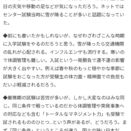
日の天気や移動の足などが気になっただろう。ネットでは
センター試験当時に雪が降ることが多いと話題になってい
た。
◆前にも書いたかもしれないが、なぜわざわざこんな時期
に入学試験をやるのだろうと思う。雪が降ったら交通機関
の乱れが心配される。インフルエンザも流行する。寒いの
で体調管理も難しい。入試という一発勝負で運不運の影響
が大きく出やすい。例えば春や秋のもっと穏やかな季節に
試験をおこなった方が受験生の体力面・精神面での負担も
だいぶ軽減されるだろう。
◆厳寒期の試験は苦労が多いが、しかし大変なのはみな同
じ。同じ条件で戦っているのだから体調管理や突発事象へ
の対応なども含む「トータルなマネジメント力」も受験で
試されるもののひとつ…という声があるが、どうだろう。ま
ず「同じ条件」というところが違う。国土の狭い日本だ