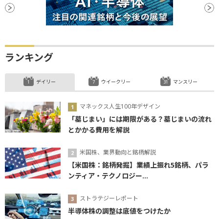
ランキング
デイリー
ウイークリー
マンスリー
マネックス人生100年デザイン
「墓じまい」には期限がある？墓じまいの流れ
とかかる費用を解説
米国株、業界動向と銘柄解説
【米国株：銘柄発掘】業績上振れ5銘柄、パラ
ンティア・テクノロジー...
ストラテジーレポート
半導体株の調整は底値をつけたか