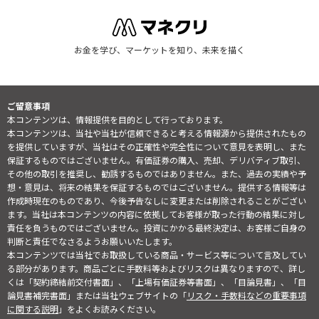
お金を学び、マーケットを知り、未来を描く
ご留意事項
本コンテンツは、情報提供を目的として行っております。
本コンテンツは、当社や当社が信頼できると考える情報源から提供されたもの
を提供していますが、当社はその正確性や完全性について意見を表明し、また
保証するものではございません。有価証券の購入、売却、デリバティブ取引、
その他の取引を推奨し、勧誘するものではありません。また、過去の実績や予
想・意見は、将来の結果を保証するものではございません。提供する情報等は
作成時現在のものであり、今後予告なしに変更または削除されることがござい
ます。当社は本コンテンツの内容に依拠してお客様が取った行動の結果に対し
責任を負うものではございません。投資にかかる最終決定は、お客様ご自身の
判断と責任でなさるようお願いいたします。
本コンテンツでは当社でお取扱している商品・サービス等について言及してい
る部分があります。商品ごとに手数料等およびリスクは異なりますので、詳し
くは「契約締結前交付書面」、「上場有価証券等書面」、「目論見書」、「目
論見書補完書面」または当社ウェブサイトの「
リスク・手数料などの重要事項
に関する説明
」をよくお読みください。