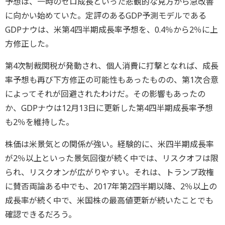
予想は、一時のゼロ成長といった悲観的な見方から急改善
に向かい始めていた。定評のあるGDP予測モデルである
GDPナウは、米第4四半期成長率予想を、0.4％から2％に上
方修正した。
第4次制裁関税が発動され、個人消費に打撃となれば、成長
率予想も再び下方修正の可能性もあったものの、第1次合意
によってそれが回避されたわけだ。その影響もあったの
か、GDPナウは12月13日に更新した第4四半期成長率予想
も2％を維持した。
株価は米景気との関係が強い。経験的に、米四半期成長率
が2％以上といった景気回復が続く中では、リスクオフは限
られ、リスクオンが広がりやすい。それは、トランプ政権
に賛否両論ある中でも、2017年第2四半期以降、2％以上の
成長率が続く中で、米国株の最高値更新が続いたことでも
確認できるだろう。