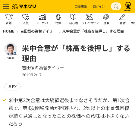
口座開設
ログイン
新着
人気
マーケット
特集
初心者
ライフデザイン
連載
著者
商
HOME
吉田恒の為替デイリー
米中合意が「株高を後押し」する理由
米中合意が「株高を後押し」する
理由
吉田 恒
吉田恒の為替デイリー
2019/12/17
FX
米中第2次合意は大統領選後までなさそうだが、第1次合
意で、第4次関税発動が回避され、2％以上の米景気回復
が続く見通しとなったことの株価への意味は小さくない
だろう