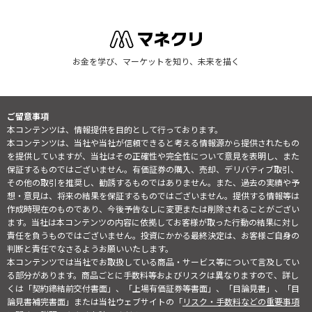
お金を学び、マーケットを知り、未来を描く
ご留意事項
本コンテンツは、情報提供を目的として行っております。
本コンテンツは、当社や当社が信頼できると考える情報源から提供されたもの
を提供していますが、当社はその正確性や完全性について意見を表明し、また
保証するものではございません。有価証券の購入、売却、デリバティブ取引、
その他の取引を推奨し、勧誘するものではありません。また、過去の実績や予
想・意見は、将来の結果を保証するものではございません。提供する情報等は
作成時現在のものであり、今後予告なしに変更または削除されることがござい
ます。当社は本コンテンツの内容に依拠してお客様が取った行動の結果に対し
責任を負うものではございません。投資にかかる最終決定は、お客様ご自身の
判断と責任でなさるようお願いいたします。
本コンテンツでは当社でお取扱している商品・サービス等について言及してい
る部分があります。商品ごとに手数料等およびリスクは異なりますので、詳し
くは「契約締結前交付書面」、「上場有価証券等書面」、「目論見書」、「目
論見書補完書面」または当社ウェブサイトの「
リスク・手数料などの重要事項