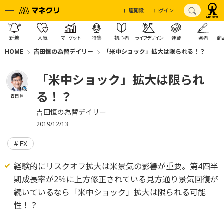
口座開設
ログイン
新着
人気
マーケット
特集
初心者
ライフデザイン
連載
著者
商
HOME
吉田恒の為替デイリー
「米中ショック」拡大は限られる！？
「米中ショック」拡大は限られ
る！？
吉田 恒
吉田恒の為替デイリー
2019/12/13
FX
経験的にリスクオフ拡大は米景気の影響が重要。第4四半
期成長率が2％に上方修正されている見方通り景気回復が
続いているなら「米中ショック」拡大は限られる可能
性！？