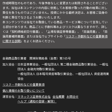
作成時現在のものであり、今後予告なしに変更または削除されることがござい
ます。当社は本コンテンツの内容に依拠してお客様が取った行動の結果に対し
責任を負うものではございません。投資にかかる最終決定は、お客様ご自身の
判断と責任でなさるようお願いいたします。
本コンテンツでは当社でお取扱している商品・サービス等について言及してい
る部分があります。商品ごとに手数料等およびリスクは異なりますので、詳し
くは「契約締結前交付書面」、「上場有価証券等書面」、「目論見書」、「目
論見書補完書面」または当社ウェブサイトの「
リスク・手数料などの重要事項
に関する説明
」をよくお読みください。
金融商品取引業者 関東財務局長（金商）第165号
日本証券業協会、一般社団法人 第二種金融商品取引業協会、一般社
団法人 金融先物取引業協会、
一般社団法人 日本暗号資産等取引業協会、一般社団法人 資産運用業
協会
リスク・手数料などの重要事項
個人情報のお取り扱いについて
マネックス証券株式会社
会社概要
お問合せ
ヘルプ（通知の登録・解除）