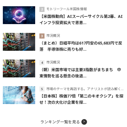
モトリーフール米国株情報
【米国株動向】AIスーパーサイクル第2幕、AI
インフラ投資拡大で恩恵...
市況概況
（まとめ）日経平均は617円安の65,683円で反
落 半導体株に売りも好...
市況概況
（朝）米国市場では主要3指数がまちまち 中
東情勢を巡る懸念の後退...
市場のテーマを再訪する。アナリストが読み解くテーマの本質
【日本株】株価77倍「第二のキオクシア」を探
せ！次の大化け企業を探...
ランキング一覧を見る