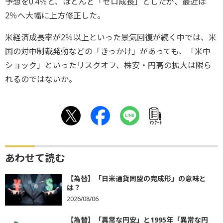
予想を0.4％と、ほとんど「ゼロ成長」としたが、最近は
2％へ大幅に上方修正した。
米経済成長率が2％以上といった景気回復が続く中では、米
国の対中制裁発動などの「きっかけ」があっても、「米中
ショック」といったリスクオフ、株安・円高の拡大は限ら
れるのではないか。
ｱﾝｹｰﾄ
あわせて読む
【為替】「日米通貨同盟の完成形」の意味と
は？
2026/08/06
【為替】「異常な円安」と1995年「異常な円