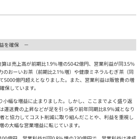
益を確保 －
算は売上高が前期比1.9％増の5042億円、営業利益が同3.5％
力のおーいお茶（前期比2.1％増）や健康ミネラルむぎ茶（同
めて5000億円超えとなりました。また、営業利益は販管費の増
確保しています。
回り小幅な増益に止まりました。しかし、ここまでよく盛り返
は運送費の上昇などが足を引っ張り前年同期比8.9％減となり
者と協力してコスト削減に取り組んだことや、利益を重視し
％増の大幅な営業増益に転じています。
100億円、営業利益が同0.8％増の230億円で、営業利益は達成