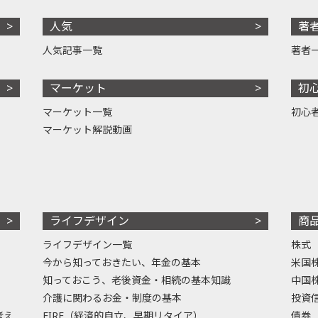
人気
著
人気記事一覧
著者
マーケット
初
マーケット一覧
初心
マーケット解説動画
ライフデザイン
商
ライフデザイン一覧
株式
今から知っておきたい、年金の基本
米国
知っておこう、老後資金・相続の基本知識
中国
介護に関わるお金・制度の基本
投資
考え
FIRE（経済的自立、早期リタイア）
債券