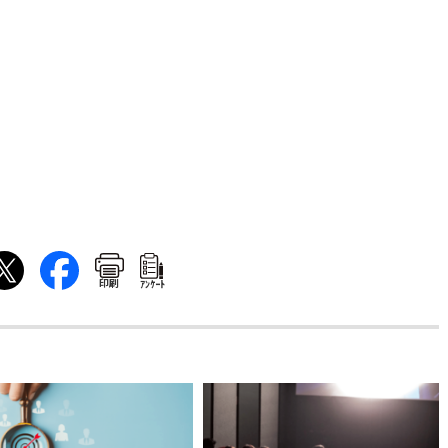
印刷
ｱﾝｹｰﾄ