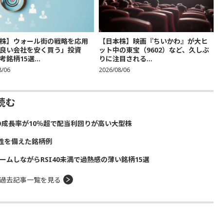
株】ウォール街の戦略を応用
【日本株】映画『ちいかわ』が大ヒ
良い会社を安く買う」投資
ット中の東宝（9602）など、久しぶ
銘柄15選...
りに注目される...
8/06
2026/08/06
読む
の成長率が10％超で配当利回りが高い大型株
性を備えた銘柄例
ームしながらRSI40未満で過熱感の薄い銘柄15選
過去記事一覧を見る