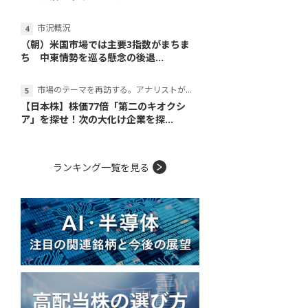
市況概況
（朝）米国市場では主要3指数がまちま
ち 中東情勢を巡る懸念の後退...
市場のテーマを再訪する。アナリストが読み解くテーマの本質
【日本株】株価77倍「第二のキオクシ
ア」を探せ！次の大化け企業を探...
ランキング一覧を見る