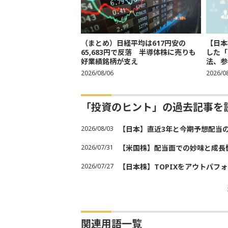
（まとめ）日経平均は617円安の
【日本
65,683円で反落 半導体株に売りも
した「
好業績銘柄が支え
法、参考
2026/08/06
2026/0
「投資のヒント」の過去記事を
2026/08/03
【日本】直近3年と今期予想配当
2026/07/31
【米国株】配当面での妙味と成長
2026/07/27
【日本株】TOPIXをアウトパフォ
関連用語一覧