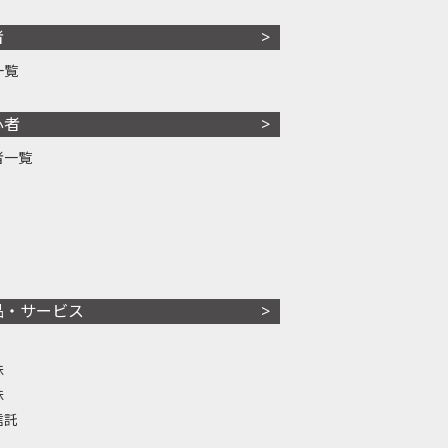
者
一覧
心者
者一覧
品・サービス
株
株
信託