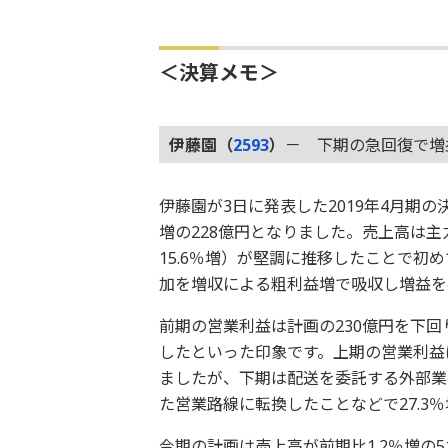
＜決算メモ＞
伊藤園（
2593
）
－ 下期の急回復で増
伊藤園が3日に発表した2019年4月期の決
増の228億円となりました。売上高は主
15.6％増）が堅調に推移したことで初
加を増収による粗利益増で吸収し増益を
前期の営業利益は計画の230億円を下
したといった印象です。上期の営業利益
ましたが、下期は配送を委託する外部業
た営業路線に転換したことなどで27.3
今期の計画は売上高が前期比1.2％増の5