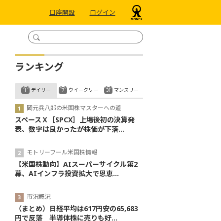
口座開設
ログイン
ランキング
デイリー
ウイークリー
マンスリー
岡元兵八郎の米国株マスターへの道
スペースＸ［SPCX］上場後初の決算発
表、数字は良かったが株価が下落...
モトリーフール米国株情報
【米国株動向】AIスーパーサイクル第2
幕、AIインフラ投資拡大で恩恵...
市況概況
（まとめ）日経平均は617円安の65,683
円で反落 半導体株に売りも好...