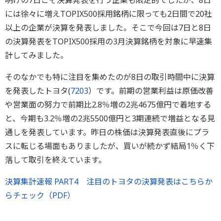
明けの7日こそ決算発表を行う企業も限定的でしたが、8日
には徐々に増えTOPIX500採用銘柄に限っても2日間で20社
以上の企業が決算を発表しました。そこで今回は7日と8日
の決算発表をTOPIX500採用の3月決算銘柄を対象に早速集
計してみました。
そのなかでも特に注目を集めたのが8日の取引時間中に決算
を発表したトヨタ(
7203
）です。前期の営業利益は原価改善
や営業面の努力で前期比2.8％増の2兆4675億円で着地する
と、今期も3.2％増の2兆5500億円と3期連続で増益となる見
通しを発表しています。昨日の株価は決算発表直後にプラ
スに転じる場面もありましたが、買いが続かず結局1％く下
落して取引を終えています。
決算集計速報 PART4 注目のトヨタの決算発表はこちらか
らチェック（PDF）