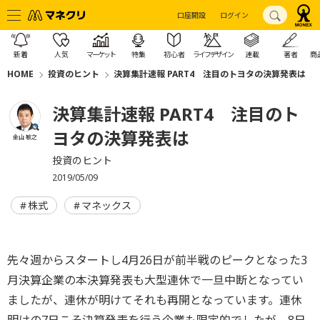
口座開設
ログイン
新着
人気
マーケット
特集
初心者
ライフデザイン
連載
著者
商
HOME
投資のヒント
決算集計速報 PART4 注目のトヨタの決算発表は
決算集計速報 PART4 注目のト
ヨタの決算発表は
金山 敏之
投資のヒント
2019/05/09
株式
マネックス
先々週からスタートし4月26日が前半戦のピークとなった3
月決算企業の本決算発表も大型連休で一旦中断となってい
ましたが、連休が明けてそれも再開となっています。連休