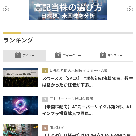
ランキング
デイリー
ウイークリー
マンスリー
岡元兵八郎の米国株マスターへの道
スペースＸ［SPCX］上場後初の決算発表、数字
は良かったが株価が下落...
モトリーフール米国株情報
【米国株動向】AIスーパーサイクル第2幕、AI
インフラ投資拡大で恩恵...
市況概況
（まとめ）日経平均は617円安の65,683円で反