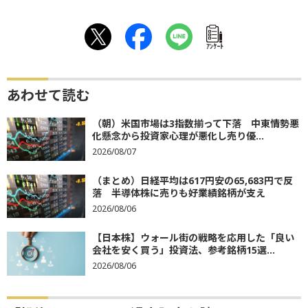
ｱﾝｹｰﾄ
あわせて読む
（朝）米国市場は3指数揃って下落 中東情勢悪
化懸念から投資家心理が悪化し売り優...
2026/08/07
（まとめ）日経平均は617円安の65,683円で反
落 半導体株に売りも好業績銘柄が支え
2026/08/06
【日本株】ウォール街の戦略を応用した「良い
会社を安く買う」投資法、参考銘柄15選...
2026/08/06