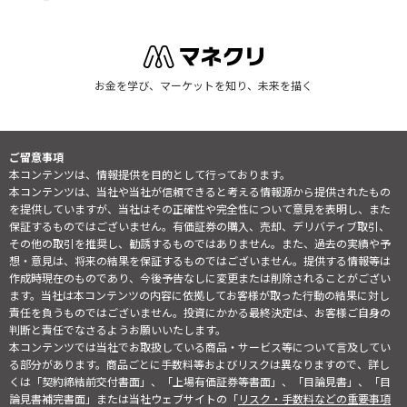
お金を学び、マーケットを知り、未来を描く
ご留意事項
本コンテンツは、情報提供を目的として行っております。
本コンテンツは、当社や当社が信頼できると考える情報源から提供されたもの
を提供していますが、当社はその正確性や完全性について意見を表明し、また
保証するものではございません。有価証券の購入、売却、デリバティブ取引、
その他の取引を推奨し、勧誘するものではありません。また、過去の実績や予
想・意見は、将来の結果を保証するものではございません。提供する情報等は
作成時現在のものであり、今後予告なしに変更または削除されることがござい
ます。当社は本コンテンツの内容に依拠してお客様が取った行動の結果に対し
責任を負うものではございません。投資にかかる最終決定は、お客様ご自身の
判断と責任でなさるようお願いいたします。
本コンテンツでは当社でお取扱している商品・サービス等について言及してい
る部分があります。商品ごとに手数料等およびリスクは異なりますので、詳し
くは「契約締結前交付書面」、「上場有価証券等書面」、「目論見書」、「目
論見書補完書面」または当社ウェブサイトの「
リスク・手数料などの重要事項