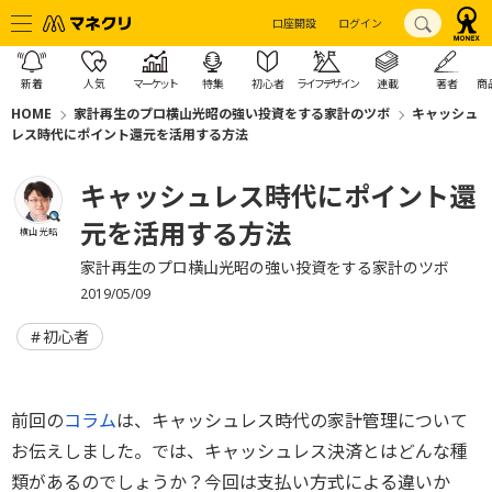
口座開設
ログイン
新着
人気
マーケット
特集
初心者
ライフデザイン
連載
著者
商
HOME
家計再生のプロ横山光昭の強い投資をする家計のツボ
キャッシュ
レス時代にポイント還元を活用する方法
キャッシュレス時代にポイント還
元を活用する方法
横山 光昭
家計再生のプロ横山光昭の強い投資をする家計のツボ
2019/05/09
初心者
前回の
コラム
は、キャッシュレス時代の家計管理について
お伝えしました。では、キャッシュレス決済とはどんな種
類があるのでしょうか？今回は支払い方式による違いか