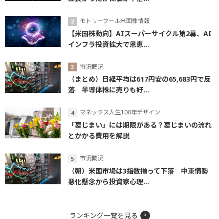
モトリーフール米国株情報
【米国株動向】AIスーパーサイクル第2幕、AI
インフラ投資拡大で恩恵...
市況概況
（まとめ）日経平均は617円安の65,683円で反
落 半導体株に売りも好...
マネックス人生100年デザイン
「墓じまい」には期限がある？墓じまいの流れ
とかかる費用を解説
市況概況
（朝）米国市場は3指数揃って下落 中東情勢
悪化懸念から投資家心理...
ランキング一覧を見る