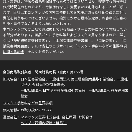
想・意見は、将来の結果を保証するものではございません。提供する情報等は
作成時現在のものであり、今後予告なしに変更または削除されることがござい
ます。当社は本コンテンツの内容に依拠してお客様が取った行動の結果に対し
責任を負うものではございません。投資にかかる最終決定は、お客様ご自身の
判断と責任でなさるようお願いいたします。
本コンテンツでは当社でお取扱している商品・サービス等について言及してい
る部分があります。商品ごとに手数料等およびリスクは異なりますので、詳し
くは「契約締結前交付書面」、「上場有価証券等書面」、「目論見書」、「目
論見書補完書面」または当社ウェブサイトの「
リスク・手数料などの重要事項
に関する説明
」をよくお読みください。
金融商品取引業者 関東財務局長（金商）第165号
日本証券業協会、一般社団法人 第二種金融商品取引業協会、一般社
団法人 金融先物取引業協会、
一般社団法人 日本暗号資産等取引業協会、一般社団法人 資産運用業
協会
リスク・手数料などの重要事項
個人情報のお取り扱いについて
マネックス証券株式会社
会社概要
お問合せ
ヘルプ（通知の登録・解除）