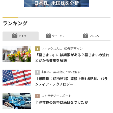
ランキング
デイリー
ウイークリー
マンスリー
マネックス人生100年デザイン
「墓じまい」には期限がある？墓じまいの流れ
とかかる費用を解説
米国株、業界動向と銘柄解説
【米国株：銘柄発掘】業績上振れ5銘柄、パラ
ンティア・テクノロジー...
ストラテジーレポート
半導体株の調整は底値をつけたか