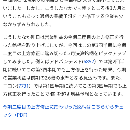
中間期の12％余りの増益から増益幅が大きく縮小してしま
いました。しかし、こうしたなかでも残すところ後3カ月と
いうこともあって通期の業績予想を上方修正する企業も少
なからずみられました。
こうしたなか昨日は営業利益の今期三度目の上方修正を行
った銘柄を取り上げましたが、今回はこの第3四半期に今期
二度目の上方修正に踏み切った3月決算銘柄をピックアップ
してみました。例えばアドバンテスト(
6857
）では第2四半
期に続いてこの第3四半期でも上方修正を行った結果、今期
の営業利益は前期の2.6倍の水準となる見込みです。また、
ニコン(
7731
）では第1四半期に続いてこの第3四半期でも上
方修正を行ったことで4割を超す増益予想となっています。
今期二度目の上方修正に踏み切った銘柄はこちらからチェ
ック（PDF）