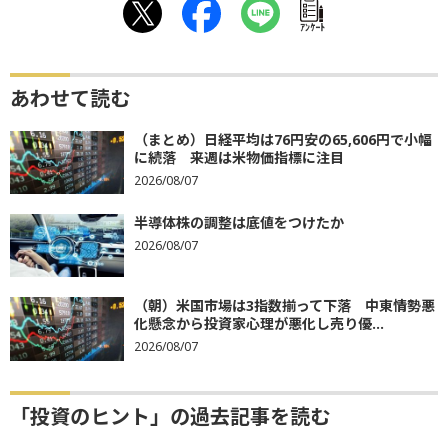
ｱﾝｹｰﾄ
あわせて読む
（まとめ）日経平均は76円安の65,606円で小幅
に続落 来週は米物価指標に注目
2026/08/07
半導体株の調整は底値をつけたか
2026/08/07
（朝）米国市場は3指数揃って下落 中東情勢悪
化懸念から投資家心理が悪化し売り優...
2026/08/07
「投資のヒント」の過去記事を読む