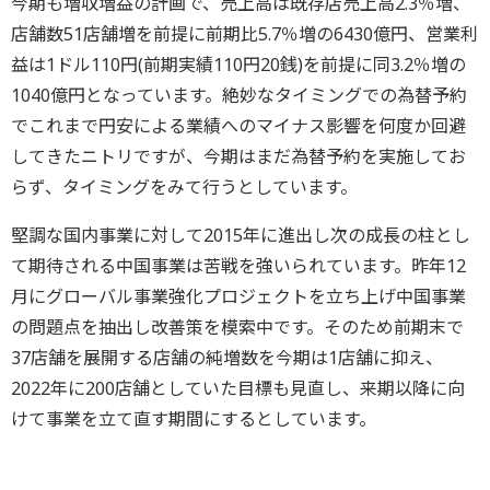
今期も増収増益の計画で、売上高は既存店売上高2.3％増、
店舗数51店舗増を前提に前期比5.7％増の6430億円、営業利
益は1ドル110円(前期実績110円20銭)を前提に同3.2％増の
1040億円となっています。絶妙なタイミングでの為替予約
でこれまで円安による業績へのマイナス影響を何度か回避
してきたニトリですが、今期はまだ為替予約を実施してお
らず、タイミングをみて行うとしています。
堅調な国内事業に対して2015年に進出し次の成長の柱とし
て期待される中国事業は苦戦を強いられています。昨年12
月にグローバル事業強化プロジェクトを立ち上げ中国事業
の問題点を抽出し改善策を模索中です。そのため前期末で
37店舗を展開する店舗の純増数を今期は1店舗に抑え、
2022年に200店舗としていた目標も見直し、来期以降に向
けて事業を立て直す期間にするとしています。