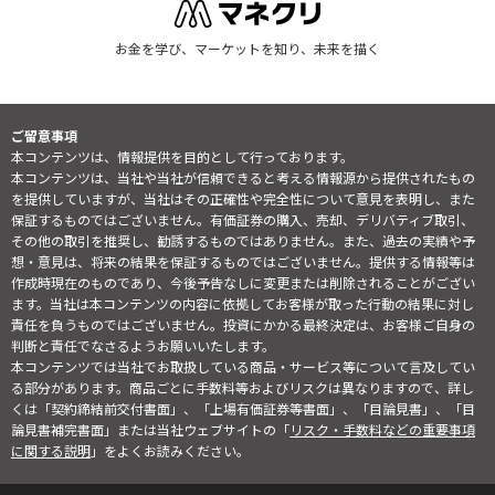
お金を学び、マーケットを知り、未来を描く
ご留意事項
本コンテンツは、情報提供を目的として行っております。
本コンテンツは、当社や当社が信頼できると考える情報源から提供されたもの
を提供していますが、当社はその正確性や完全性について意見を表明し、また
保証するものではございません。有価証券の購入、売却、デリバティブ取引、
その他の取引を推奨し、勧誘するものではありません。また、過去の実績や予
想・意見は、将来の結果を保証するものではございません。提供する情報等は
作成時現在のものであり、今後予告なしに変更または削除されることがござい
ます。当社は本コンテンツの内容に依拠してお客様が取った行動の結果に対し
責任を負うものではございません。投資にかかる最終決定は、お客様ご自身の
判断と責任でなさるようお願いいたします。
本コンテンツでは当社でお取扱している商品・サービス等について言及してい
る部分があります。商品ごとに手数料等およびリスクは異なりますので、詳し
くは「契約締結前交付書面」、「上場有価証券等書面」、「目論見書」、「目
論見書補完書面」または当社ウェブサイトの「
リスク・手数料などの重要事項
に関する説明
」をよくお読みください。