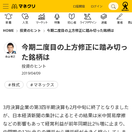
口座開設
ログイン
新着
人気
マーケット
特集
初心者
ライフデザイン
連載
著者
商
HOME
投資のヒント
今期二度目の上方修正に踏み切った銘柄は
今期二度目の上方修正に踏み切っ
た銘柄は
金山 敏之
投資のヒント
2019/04/09
株式
マネックス
3月決算企業の第3四半期決算も2月中旬に終了となりました
が、日本経済新聞の集計によるとその結果は米中貿易摩擦
などの影響もあって経常利益が前年同期比2％増に止まり、