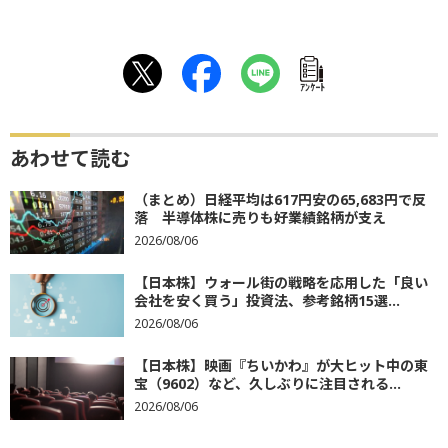
ｱﾝｹｰﾄ
あわせて読む
（まとめ）日経平均は617円安の65,683円で反
落 半導体株に売りも好業績銘柄が支え
2026/08/06
【日本株】ウォール街の戦略を応用した「良い
会社を安く買う」投資法、参考銘柄15選...
2026/08/06
【日本株】映画『ちいかわ』が大ヒット中の東
宝（9602）など、久しぶりに注目される...
2026/08/06