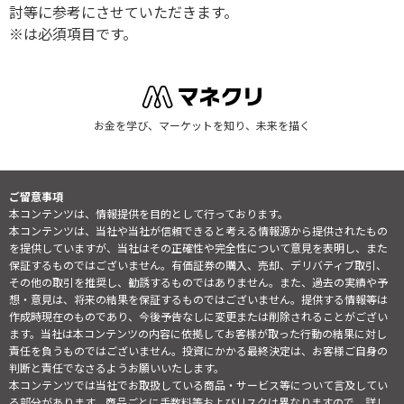
討等に参考にさせていただきます。
※は必須項目です。
お金を学び、マーケットを知り、未来を描く
ご留意事項
本コンテンツは、情報提供を目的として行っております。
本コンテンツは、当社や当社が信頼できると考える情報源から提供されたもの
を提供していますが、当社はその正確性や完全性について意見を表明し、また
保証するものではございません。有価証券の購入、売却、デリバティブ取引、
その他の取引を推奨し、勧誘するものではありません。また、過去の実績や予
想・意見は、将来の結果を保証するものではございません。提供する情報等は
作成時現在のものであり、今後予告なしに変更または削除されることがござい
ます。当社は本コンテンツの内容に依拠してお客様が取った行動の結果に対し
責任を負うものではございません。投資にかかる最終決定は、お客様ご自身の
判断と責任でなさるようお願いいたします。
本コンテンツでは当社でお取扱している商品・サービス等について言及してい
る部分があります。商品ごとに手数料等およびリスクは異なりますので、詳し