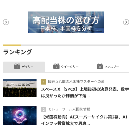
ランキング
デイリー
ウイークリー
マンスリー
岡元兵八郎の米国株マスターへの道
スペースＸ［SPCX］上場後初の決算発表、数字
は良かったが株価が下落...
モトリーフール米国株情報
【米国株動向】AIスーパーサイクル第2幕、AI
インフラ投資拡大で恩恵...