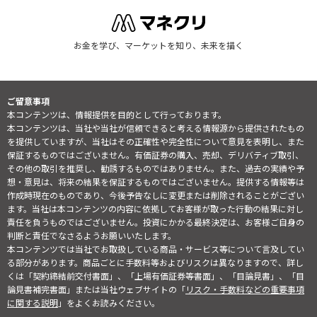
お金を学び、マーケットを知り、未来を描く
ご留意事項
本コンテンツは、情報提供を目的として行っております。
本コンテンツは、当社や当社が信頼できると考える情報源から提供されたもの
を提供していますが、当社はその正確性や完全性について意見を表明し、また
保証するものではございません。有価証券の購入、売却、デリバティブ取引、
その他の取引を推奨し、勧誘するものではありません。また、過去の実績や予
想・意見は、将来の結果を保証するものではございません。提供する情報等は
作成時現在のものであり、今後予告なしに変更または削除されることがござい
ます。当社は本コンテンツの内容に依拠してお客様が取った行動の結果に対し
責任を負うものではございません。投資にかかる最終決定は、お客様ご自身の
判断と責任でなさるようお願いいたします。
本コンテンツでは当社でお取扱している商品・サービス等について言及してい
る部分があります。商品ごとに手数料等およびリスクは異なりますので、詳し
くは「契約締結前交付書面」、「上場有価証券等書面」、「目論見書」、「目
論見書補完書面」または当社ウェブサイトの「
リスク・手数料などの重要事項
に関する説明
」をよくお読みください。