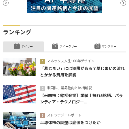
ランキング
デイリー
ウイークリー
マンスリー
マネックス人生100年デザイン
「墓じまい」には期限がある？墓じまいの流れ
とかかる費用を解説
米国株、業界動向と銘柄解説
【米国株：銘柄発掘】業績上振れ5銘柄、パラ
ンティア・テクノロジー...
ストラテジーレポート
半導体株の調整は底値をつけたか