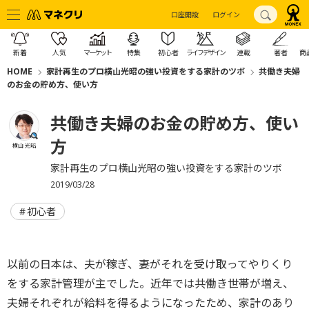
口座開設
ログイン
新着
人気
マーケット
特集
初心者
ライフデザイン
連載
著者
商
HOME
家計再生のプロ横山光昭の強い投資をする家計のツボ
共働き夫婦
のお金の貯め方、使い方
共働き夫婦のお金の貯め方、使い
方
横山 光昭
家計再生のプロ横山光昭の強い投資をする家計のツボ
2019/03/28
初心者
以前の日本は、夫が稼ぎ、妻がそれを受け取ってやりくり
をする家計管理が主でした。近年では共働き世帯が増え、
夫婦それぞれが給料を得るようになったため、家計のあり