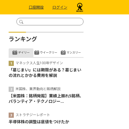
口座開設
ログイン
ランキング
デイリー
ウイークリー
マンスリー
マネックス人生100年デザイン
「墓じまい」には期限がある？墓じまい
の流れとかかる費用を解説
米国株、業界動向と銘柄解説
【米国株：銘柄発掘】業績上振れ5銘柄、
パランティア・テクノロジー...
ストラテジーレポート
半導体株の調整は底値をつけたか