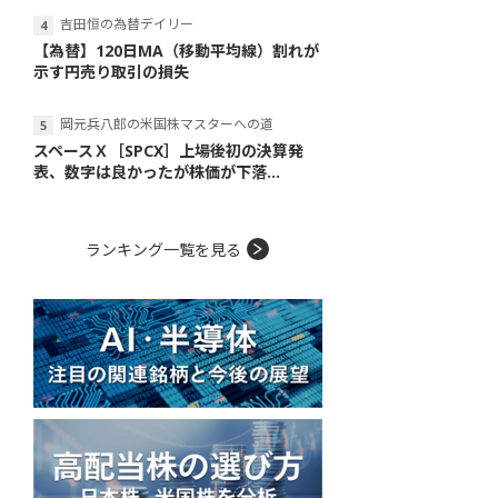
吉田恒の為替デイリー
【為替】120日MA（移動平均線）割れが
示す円売り取引の損失
岡元兵八郎の米国株マスターへの道
スペースＸ［SPCX］上場後初の決算発
表、数字は良かったが株価が下落...
ランキング一覧を見る