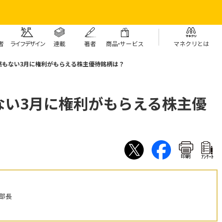
者
ライフデザイン
連載
著者
商
品・
サービス
マネクリとは
感もない3月に権利がもらえる株主優待銘柄は？
ない3月に権利がもらえる株主優
印刷
ｱﾝｹｰﾄ
部長