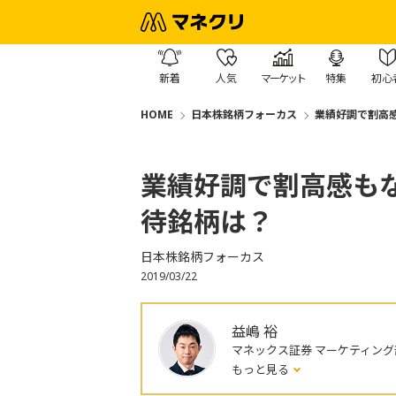
新着
人気
マーケット
特集
初心
HOME
日本株銘柄フォーカス
業績好調で割高
業績好調で割高感も
待銘柄は？
日本株銘柄フォーカス
2019/03/22
益嶋 裕
マネックス証券 マーケティング
もっと見る