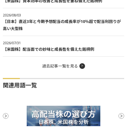
【米国株】資本効率の改善と成長性を兼ね備えた銘柄例
2026/08/03
【日本】直近3年と今期予想配当の成長率が10％超で配当利回りが
高い大型株
2026/07/31
【米国株】配当面での妙味と成長性を備えた銘柄例
過去記事一覧を見る
関連用語一覧