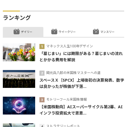
ランキング
デイリー
ウイークリー
マンスリー
マネックス人生100年デザイン
「墓じまい」には期限がある？墓じまいの流れ
とかかる費用を解説
岡元兵八郎の米国株マスターへの道
スペースＸ［SPCX］上場後初の決算発表、数字
は良かったが株価が下落...
モトリーフール米国株情報
【米国株動向】AIスーパーサイクル第2幕、AI
インフラ投資拡大で恩恵...
ストラテジーレポート