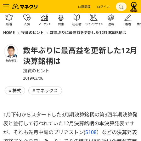
口座開設
ログイン
新着
人気
マーケット
特集
初心者
ライフデザイン
連載
著者
商
HOME
投資のヒント
数年ぶりに最高益を更新した12月決算銘柄は
数年ぶりに最高益を更新した12月
決算銘柄は
金山 敏之
投資のヒント
2019/03/06
株式
マネックス
1月下旬からスタートした3月期決算銘柄の第3四半期決算発
表と並行して行われていた12月決算銘柄の本決算発表です
が、それも先月中旬のブリヂストン(
5108
）などの決算発表