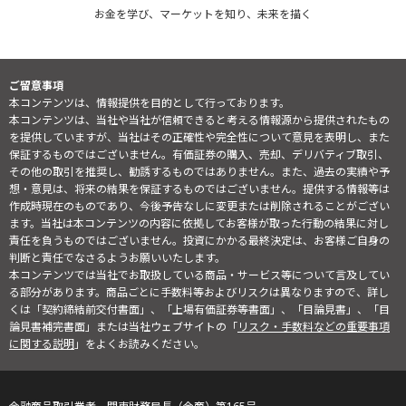
お金を学び、マーケットを知り、未来を描く
ご留意事項
本コンテンツは、情報提供を目的として行っております。
本コンテンツは、当社や当社が信頼できると考える情報源から提供されたもの
を提供していますが、当社はその正確性や完全性について意見を表明し、また
保証するものではございません。有価証券の購入、売却、デリバティブ取引、
その他の取引を推奨し、勧誘するものではありません。また、過去の実績や予
想・意見は、将来の結果を保証するものではございません。提供する情報等は
作成時現在のものであり、今後予告なしに変更または削除されることがござい
ます。当社は本コンテンツの内容に依拠してお客様が取った行動の結果に対し
責任を負うものではございません。投資にかかる最終決定は、お客様ご自身の
判断と責任でなさるようお願いいたします。
本コンテンツでは当社でお取扱している商品・サービス等について言及してい
る部分があります。商品ごとに手数料等およびリスクは異なりますので、詳し
くは「契約締結前交付書面」、「上場有価証券等書面」、「目論見書」、「目
論見書補完書面」または当社ウェブサイトの「
リスク・手数料などの重要事項
に関する説明
」をよくお読みください。