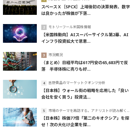
スペースＸ［SPCX］上場後初の決算発表、数字
は良かったが株価が下落...
モトリーフール米国株情報
【米国株動向】AIスーパーサイクル第2幕、AI
インフラ投資拡大で恩恵...
市況概況
（まとめ）日経平均は617円安の65,683円で反
落 半導体株に売りも好...
吉野貴晶のマーケットクオンツ分析
【日本株】ウォール街の戦略を応用した「良い
会社を安く買う」投資法...
市場のテーマを再訪する。アナリストが読み解くテーマの本質
【日本株】株価77倍「第二のキオクシア」を探
せ！次の大化け企業を探...