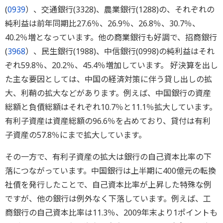
(
0939
）、交通銀行(3328)、農業銀行(1288)の、それぞれの
純利益は前年同期比27.6％、26.9％、26.8％、30.7％、
40.2％増となっています。他の商業銀行も好調で、招商銀行
(
3968
）、民生銀行(1988)、中信銀行(0998)の純利益はそれ
ぞれ59.8％、20.2％、45.4％増加しています。 好決算を出し
た主な要因としては、中国の経済対策に伴う貸し出しの拡
大、利鞘の拡大などがあります。例えば、中国銀行の資産
総額と負債総額はそれぞれ10.7％と11.1％拡大しています。
有利子資産は資産総額の96.6％を占めており、貸付は有利
子資産の57.8％にまで拡大しています。
その一方で、有利子資産の拡大は銀行の自己資本比率の下
落につながっています。中国銀行は上半期に400億元の転換
社債を発行したことで、自己資本比率が上昇した特殊な例
ですが、他の銀行は例外なく下落しています。例えば、工
商銀行の自己資本比率は11.3％、2009年末より1ポイントも