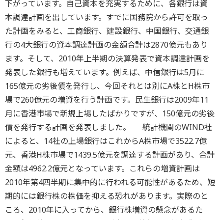
下がっています。自己資本を充実するために、各銀行は資
本調達計画を出しています。すでに国務院から許可を取っ
た計画をみると、工商銀行、建設銀行、中国銀行、交通銀
行の4大銀行の資本調達計画の金額合計は2870億元もあり
ます。そして、2010年上半期の決算発表で資本調達計画を
発表した銀行も増えています。例えば、中信銀行は5月に
165億元の劣後債を発行し、今回それとは別にA株とH株市
場で260億元の増資を行う計画です。民生銀行は2009年11
月に香港市場で新規上場したばかりですが、150億元の劣後
債を発行する計画を発表しました。 統計機関のWIND社
によると、14社の上場銀行はこれからA株市場で3522.7億
元、香港H株市場で1439.5億元を調達する計画があり、合計
金額は4962.2億元となっています。これらの増資計画は
2010年第4四半期に集中的に行われる可能性があるため、短
期的には銀行株の株価を抑える恐れがあります。実際のと
ころ、2010年に入ってから、銀行株増資の懸念があるた