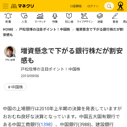
口座開設
ログイン
新着
人気
マーケット
特集
初心者
ライフデザイン
連載
著者
商
HOME
戸松信博の注目ポイント！中国株
増資懸念で下がる銀行株だが割
安感も
増資懸念で下がる銀行株だが割安
感も
戸松 信博
戸松信博の注目ポイント！中国株
2010/09/06
中国株
中国の上場銀行は2010年上半期の決算を発表していますが
おおむね良好な決算となっています。中国五大国有銀行で
ある中国工商銀行(
1398
）、中国銀行(3988)、建設銀行