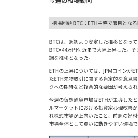
今週の相場動向
相場回顧 BTC：ETH主導で節目となる
BTCは、週初より安定した推移となって
BTC=44万円付近まで大幅上昇した。
調な推移となった。
ETHの上昇については、JPMコインがET
たETH先物取引に関する肯定的な意見書、B
クへの期待など複合的な要因が考えられ
今週の仮想通貨市場はETHが主導した
ルマーケットにおける投資家心理改善が
れ株式市場が上向いたこと、前週の好材料
市場全体として買いに動きやすい環境で