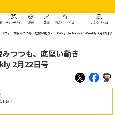
者
ライフデザイン
連載
著者
商
品・
サービス
マネクリとは
ードフォーク睨みつつも、底堅い動き<br />Crypto Market Weekly 2月22日号
睨みつつも、底堅い動き
ekly 2月22日号
印刷
所
会社運営