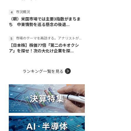
市況概況
（朝）米国市場では主要3指数がまちま
ち 中東情勢を巡る懸念の後退...
市場のテーマを再訪する。アナリストが読み解くテーマの本質
【日本株】株価77倍「第二のキオクシ
ア」を探せ！次の大化け企業を探...
ランキング一覧を見る