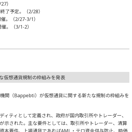
/27）
を終了予定。（2/28）
開催。（2/27-3/1）
で開催。（3/1-2）
たな仮想通貨規制の枠組みを発表
機関（Bappebti）が仮想通貨に関する新たな規制の枠組みを
ディティとして定義され、政府が国内取引所やトレーダー、
が示された。主な要件としては、取引所やトレーダー、清算
資本要件、上場通貨であればAML・テロ資金供与防止、時価