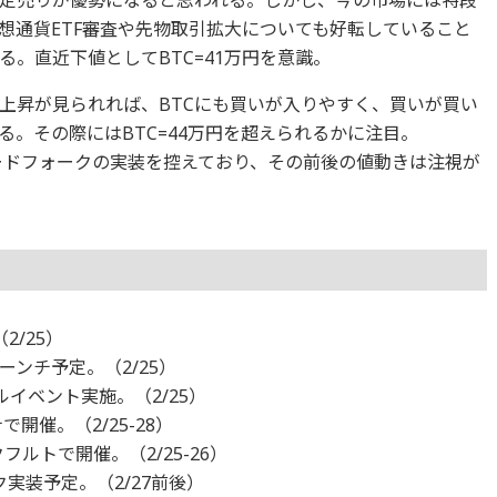
想通貨ETF審査や先物取引拡大についても好転していること
。直近下値としてBTC=41万円を意識。
上昇が見られれば、BTCにも買いが入りやすく、買いが買い
。その際にはBTC=44万円を超えられるかに注目。
pleハードフォークの実装を控えており、その前後の値動きは注視が
2/25）
ーンチ予定。（2/25）
ルイベント実施。（2/25）
ロナで開催。（2/25-28）
フランクフルトで開催。（2/25-26）
ォーク実装予定。（2/27前後）