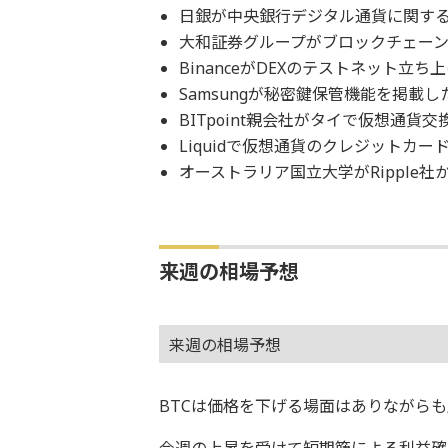
日銀が中央銀行デジタル通貨に関する論
大和証券グループがブロックチェーン
BinanceがDEXのテストネット立ち上
Samsungが秘密鍵保管機能を掲載したGa
BITpoint親会社がタイで仮想通貨
Liquidで仮想通貨のクレジットカー
オーストラリア国立大学がRipple社
来週の相場予想
来週の相場予想
BTCは価格を下げる場面はありながら
今週の上昇を受けて短期筋による利益確