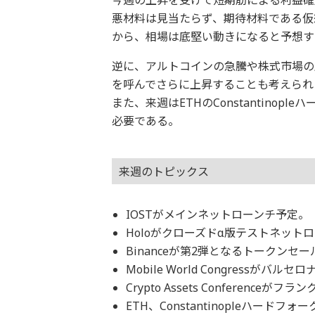
悪材料は見当たらず、期待材料である仮
から、相場は底堅い動きになると予想する
逆に、アルトコインの急騰や株式市場の
を呼んでさらに上昇することも考えられる
また、来週はETHのConstantino
必要である。
来週のトピックス
IOSTがメインネットローンチ予定。（
Holoがクローズドα版テストネットロ
Binanceが第2弾となるトークンセー
Mobile World Congressがバルセ
Crypto Assets Conferenceが
ETH、Constantinopleハードフ