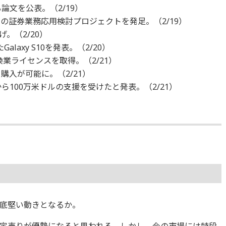
文を公表。（2/19）
の証券業務応用検討プロジェクトを発足。（2/19）
げ。（2/20）
laxy S10を発表。（2/20）
交換業ライセンスを取得。（2/21）
ド購入が可能に。（2/21）
から100万米ドルの支援を受けたと発表。（2/21）
も底堅い動きとなるか。
定売りが優勢になると思われる。しかし、今の市場には特段