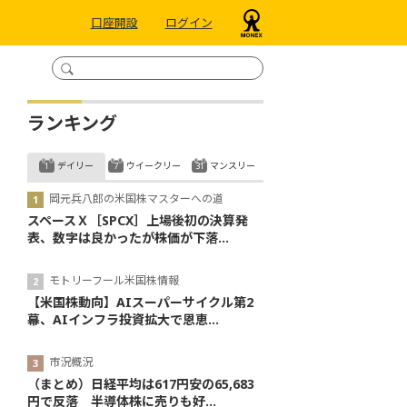
口座開設
ログイン
ランキング
デイリー
ウイークリー
マンスリー
岡元兵八郎の米国株マスターへの道
スペースＸ［SPCX］上場後初の決算発
表、数字は良かったが株価が下落...
モトリーフール米国株情報
【米国株動向】AIスーパーサイクル第2
幕、AIインフラ投資拡大で恩恵...
市況概況
（まとめ）日経平均は617円安の65,683
円で反落 半導体株に売りも好...