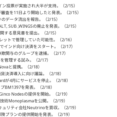
ライン投票が実施され大半が支持。（2/15）
ETF審査を11日より開始したと発表。（2/15）
万件のデータ流出を報告。（2/15）
SALT, SUB ,WINGSの廃止を発表。（2/15）
引に関する意見書を提出。（2/15）
ウォレットで管理していた可能性。（2/16）
eNetでインド向け決済をスタート。（2/17）
欺関与のグループを逮捕。（2/17）
を管理する試み。（2/17）
vaと提携。（2/18）
通貨決済導入に向け議論。（2/18）
ebitcardが4月にサービスを停止。（2/18）
ップBM1397を発表。（2/18）
nco Nodesの提供を開始。（2/19）
技術Monoplasmaを公開。（2/19）
ュリティ会社Neutrinoを買収。（2/19）
保険プランの提供開始を発表。（2/19）