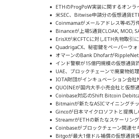
ETHのProgPoW実装に関するオン
米SEC、Bitwise申請分の仮想通貨
Coinmamaがメールアドレス等45
Binanceが上場5通貨CLOAK, MOD, 
ErisXが米CFTCに対しETH先物取
QuadrigaCX、秘密鍵をペーパー
オマーンのBank DhofarがRippl
インド警察が15億円規模の仮想通貨詐
UAE、ブロックチェーンで廃棄物処理
IOTA財団がインキュベーション会社No
QUOINEが国内大手小売会社と仮想
Coinbase対応のShift Bitcoin D
Bitmainが新たなASICマイニングチ
Gincoが日本マイクロソフトと提携しGi
StreamrがETHの新たなスケーリング
Coinbaseがブロックチェーン関連セキ
Bitgoが最大1億ドル補償の仮想通貨