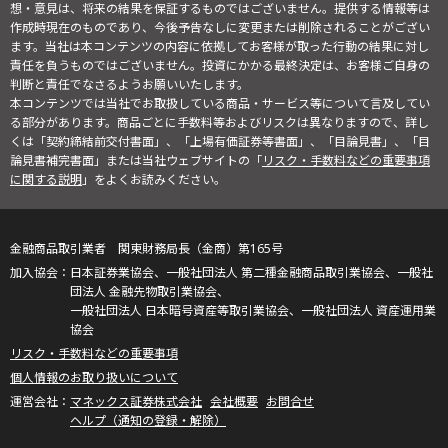
想・意見は、将来の結果を保証するものではございません。提供する情報等は
作成時現在のものであり、今後予告なしに変更または削除されることがござい
ます。当社は本コンテンツの内容に依拠してお客様が取った行動の結果に対し
責任を負うものではございません。投資にかかる最終決定は、お客様ご自身の
判断と責任でなさるようお願いいたします。
本コンテンツでは当社でお取扱している商品・サービス等について言及してい
る部分があります。商品ごとに手数料等およびリスクは異なりますので、詳し
くは「契約締結前交付書面」、「上場有価証券等書面」、「目論見書」、「目
論見書補完書面」または当社ウェブサイトの「
リスク・手数料などの重要事項
に関する説明
」をよくお読みください。
金融商品取引業者 関東財務局長（金商）第165号
日本証券業協会、一般社団法人 第二種金融商品取引業協会、一般社
団法人 金融先物取引業協会、
一般社団法人 日本暗号資産等取引業協会、一般社団法人 資産運用業
協会
リスク・手数料などの重要事項
個人情報のお取り扱いについて
マネックス証券株式会社
会社概要
お問合せ
ヘルプ（通知の登録・解除）