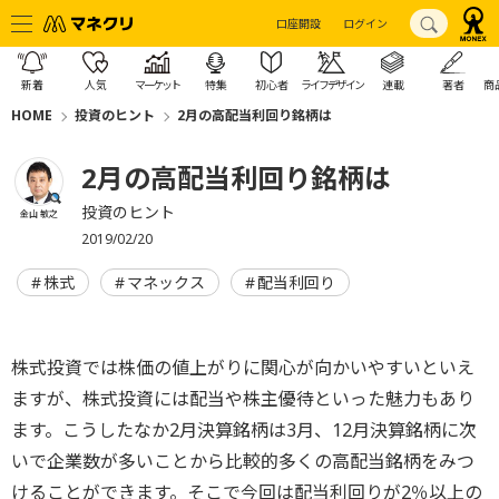
口座開設
ログイン
新着
人気
マーケット
特集
初心者
ライフデザイン
連載
著者
商
HOME
投資のヒント
2月の高配当利回り銘柄は
2月の高配当利回り銘柄は
投資のヒント
金山 敏之
2019/02/20
株式
マネックス
配当利回り
株式投資では株価の値上がりに関心が向かいやすいといえ
ますが、株式投資には配当や株主優待といった魅力もあり
ます。こうしたなか2月決算銘柄は3月、12月決算銘柄に次
いで企業数が多いことから比較的多くの高配当銘柄をみつ
けることができます。そこで今回は配当利回りが2％以上の