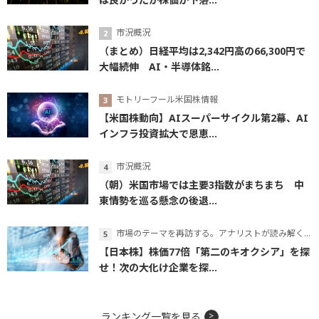
市況概況
（まとめ）日経平均は2,342円高の66,300円で
大幅続伸 AI・半導体銘...
モトリーフール米国株情報
【米国株動向】AIスーパーサイクル第2幕、AI
インフラ投資拡大で恩恵...
市況概況
（朝）米国市場では主要3指数がまちまち 中
東情勢を巡る懸念の後退...
市場のテーマを再訪する。アナリストが読み解くテーマの本質
【日本株】株価77倍「第二のキオクシア」を探
せ！次の大化け企業を探...
ランキング一覧を見る