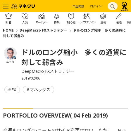
口座開設
ログイン
新着
人気
マーケット
特集
初心者
ライフデザイン
連載
著者
商
HOME
DeepMacro FXストラテジー
ドルのロング縮小 多くの通貨に
対して弱含み
ドルのロング縮小 多くの通貨に
対して弱含み
広木 隆
DeepMacro FXストラテジー
2019/02/06
FX
マネックス
PORTFOLIO OVERVIEW( 04 Feb 2019)
今週もロング/ショートのサイド変更はない。ただし、ドル