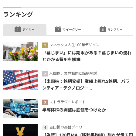
ランキング
デイリー
ウイークリー
マンスリー
マネックス人生100年デザイン
「墓じまい」には期限がある？墓じまいの流れ
とかかる費用を解説
米国株、業界動向と銘柄解説
【米国株：銘柄発掘】業績上振れ5銘柄、パラ
ンティア・テクノロジー...
ストラテジーレポート
半導体株の調整は底値をつけたか
吉田恒の為替デイリー
【為替】120日MA（移動平均線）割れが示す円