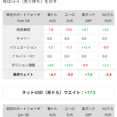
号はｼｮｰﾄ（売り持ち）を示す
現在のポートフォリオ
豪ドル
ユーロ
英ポンド
NZドル
（Feb 04）
AUD
EUR
GBP
NZD
成長要因
-7.8
-10.5
+4.1
+4.3
キャリー
0.0
0.0
0.0
0.0
バリュエーション
-1.5
-11.7
+13.4
-9.9
ｸﾞﾛｰﾊﾞﾙ・ﾘｽｸ
0.0
0.0
0.0
0.0
ポジション調整
+4.6
+13.0
-9.9
+2.2
最終ウェイト
-4.7
-9.3
+7.6
-3.4
ネットUSD（米ドル）ウエイト：
+17.5
前回のポートフォリオ
豪ドル
ユーロ
英ポンド
NZドル
（Jan 28）
AUD
EUR
GBP
NZD