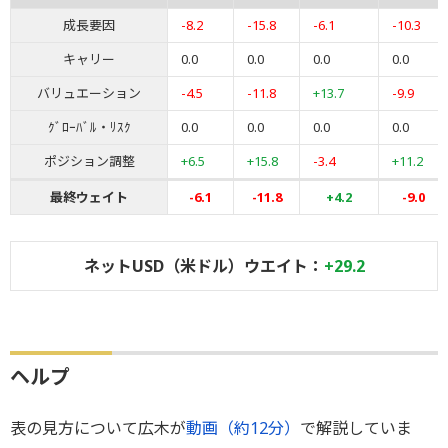
成長要因
-8.2
-15.8
-6.1
-10.3
キャリー
0.0
0.0
0.0
0.0
バリュエーション
-4.5
-11.8
+13.7
-9.9
ｸﾞﾛｰﾊﾞﾙ・ﾘｽｸ
0.0
0.0
0.0
0.0
ポジション調整
+6.5
+15.8
-3.4
+11.2
最終ウェイト
-6.1
-11.8
+4.2
-9.0
ネットUSD（米ドル）ウエイト：
+29.2
ヘルプ
表の見方について広木が
動画（約12分）
で解説していま