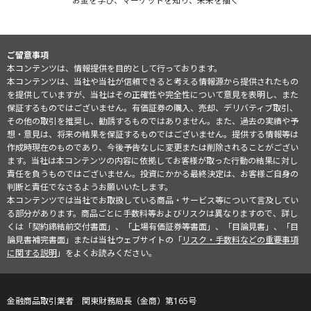
お金を学び、マーケットを知り、未来を描く
ご留意事項
本コンテンツは、情報提供を目的として行っております。
本コンテンツは、当社や当社が信頼できると考える情報源から提供されたもの
を提供していますが、当社はその正確性や完全性について意見を表明し、また
保証するものではございません。有価証券の購入、売却、デリバティブ取引、
その他の取引を推奨し、勧誘するものではありません。また、過去の実績や予
想・意見は、将来の結果を保証するものではございません。提供する情報等は
作成時現在のものであり、今後予告なしに変更または削除されることがござい
ます。当社は本コンテンツの内容に依拠してお客様が取った行動の結果に対し
責任を負うものではございません。投資にかかる最終決定は、お客様ご自身の
判断と責任でなさるようお願いいたします。
本コンテンツでは当社でお取扱している商品・サービス等について言及してい
る部分があります。商品ごとに手数料等およびリスクは異なりますので、詳し
くは「契約締結前交付書面」、「上場有価証券等書面」、「目論見書」、「目
論見書補完書面」または当社ウェブサイトの「
リスク・手数料などの重要事項
に関する説明
」をよくお読みください。
金融商品取引業者 関東財務局長（金商）第165号