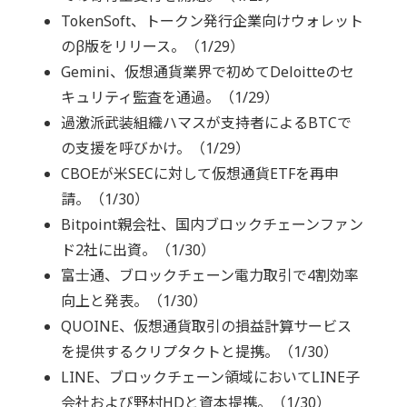
TokenSoft、トークン発行企業向けウォレット
のβ版をリリース。（1/29）
Gemini、仮想通貨業界で初めてDeloitteのセ
キュリティ監査を通過。（1/29）
過激派武装組織ハマスが支持者によるBTCで
の支援を呼びかけ。（1/29）
CBOEが米SECに対して仮想通貨ETFを再申
請。（1/30）
Bitpoint親会社、国内ブロックチェーンファン
ド2社に出資。（1/30）
富士通、ブロックチェーン電力取引で4割効率
向上と発表。（1/30）
QUOINE、仮想通貨取引の損益計算サービス
を提供するクリプタクトと提携。（1/30）
LINE、ブロックチェーン領域においてLINE子
会社および野村HDと資本提携。（1/30）