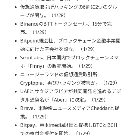
仮想通貨取引所ハッキングの6割に2つのグル
ープが関与。（1/28）
BinanceのBTTトークンセール、15分で完
売。（1/29）
Bitpoint親会社、ブロックチェーン金融事業開
始に向けた子会社を設立。（1/29）
SirinLabs、日本国内でブロックチェーンスマ
ホ「Finny」の販売開始。（1/29）
ニュージーランドの仮想通貨取引所
Cryptopia、再びハッキング被害か。（1/29）
UAEとサウジアラビアが共同開発を進めるデジ
タル通貨名が「Aber」に決定。（1/29）
Brave、米映像ニュースメディアCheddarと提
携。（1/29）
Bitpay、Wikimedia財団と提携しBTCとBCH
での寄付金受付を開始。（1/29）