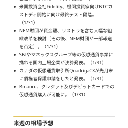
米国投資会社Fidelity、機関投資家向けBTCカ
ストディ開始に向け最終テスト段階。
（1/31）
NEM財団が資金難、リストラを含む大幅な組
織改革を検討（その後、NEM財団が一部報道
を否定）。（1/31）
SBIやマネックスグループ等の仮想通貨事業に
携わる国内上場企業が決算発表。（1/31）
カナダの仮想通貨取引所QuadrigaCXが先月末
に債権者保護申請をしたと発表。（1/31）
Binance、クレジット及びデビットカードでの
仮想通貨購入が可能に。（1/31）
来週の相場予想