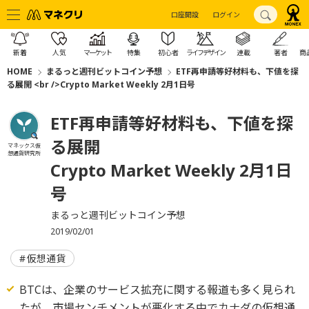
口座開設
ログイン
新着
人気
マーケット
特集
初心者
ライフデザイン
連載
著者
商
HOME
まるっと週刊ビットコイン予想
ETF再申請等好材料も、下値を探
る展開 <br />Crypto Market Weekly 2月1日号
ETF再申請等好材料も、下値を探
る展開
マネックス仮
想通貨研究所
Crypto Market Weekly 2月1日
号
まるっと週刊ビットコイン予想
2019/02/01
仮想通貨
BTCは、企業のサービス拡充に関する報道も多く見られ
たが、市場センチメントが悪化する中でカナダの仮想通