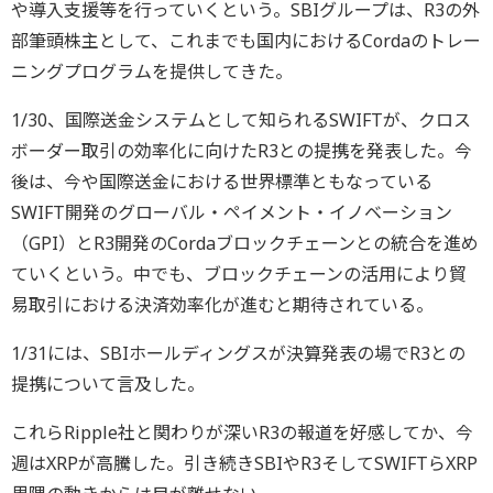
や導入支援等を行っていくという。SBIグループは、R3の外
部筆頭株主として、これまでも国内におけるCordaのトレー
ニングプログラムを提供してきた。
1/30、国際送金システムとして知られるSWIFTが、クロス
ボーダー取引の効率化に向けたR3との提携を発表した。今
後は、今や国際送金における世界標準ともなっている
SWIFT開発のグローバル・ペイメント・イノベーション
（GPI）とR3開発のCordaブロックチェーンとの統合を進め
ていくという。中でも、ブロックチェーンの活用により貿
易取引における決済効率化が進むと期待されている。
1/31には、SBIホールディングスが決算発表の場でR3との
提携について言及した。
これらRipple社と関わりが深いR3の報道を好感してか、今
週はXRPが高騰した。引き続きSBIやR3そしてSWIFTらXRP