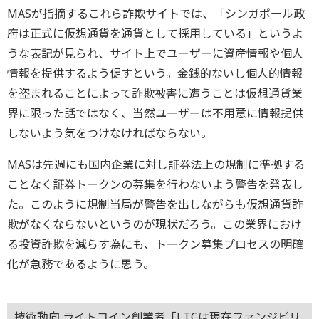
MASが指摘するこれら詐欺サイトでは、「シンガポール政
府は正式に仮想通貨を通貨として採用している」というよ
うな表記が見られ、サイト上でユーザーに資産情報や個人
情報を提供するよう促すという。金銭的ないし個人的情報
を盗まれることによって詐欺被害に遭うことは仮想通貨業
界に限った話ではなく、当然ユーザーは不用意に情報提供
しないよう気をつけなければならない。
MASは先週にも国内企業に対し証券法上の規制に準拠する
ことなく証券トークンの募集を行わないよう警告を発表し
た。このように規制当局が警告を出しながらも仮想通貨詐
欺がなくならないというのが現状だろう。この業界におけ
る投資詐欺を減らす為にも、トークン募集プロセスの明確
化が急務であるように思う。
技術動向 ライトコイン創業者「LTCは現在ファンジビリ