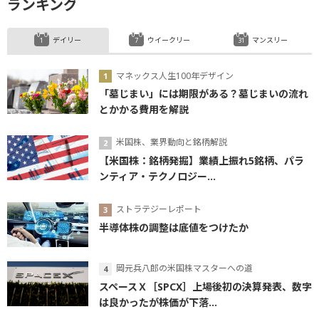
ランキング
デイリー
ウイークリー
マンスリー
マネックス人生100年デザイン
「墓じまい」には期限がある？墓じまいの流れ
とかかる費用を解説
米国株、業界動向と銘柄解説
【米国株：銘柄発掘】業績上振れ5銘柄、パラ
ンティア・テクノロジー...
ストラテジーレポート
半導体株の調整は底値をつけたか
岡元兵八郎の米国株マスターへの道
スペースＸ［SPCX］上場後初の決算発表、数字
は良かったが株価が下落...