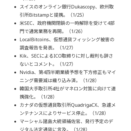
スイスのオンライン銀行Dukascopy、欧州取
引所Bitstampと提携。（1/25）
米SEC、政府機関閉鎖の一時解除を受けて4部
門で通常業務を再開。（1/26）
LocalBitcoins、仮想通貨フィッシング被害の
調査報告を発表。（1/27）
Kik、SECによるICO取締りに対し裁判も辞さ
ないとコメント。（1/27）
Nvidia、第4四半期業績予想を下方修正もマイ
ニング需要減は織り込み済。（1/28）
韓国大手取引所4社がマネロン対策に向けて連
携強化。（1/28）
カナダの仮想通貨取引所QuadrigaCX、急遽メ
ンテナンスによりサービス停止。（1/28）
マーシャル諸島大統領補佐官、発行予定のデ
ジタル法定通貨に言及。（1/28）