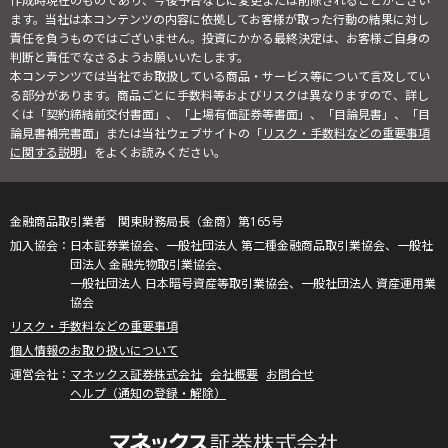
作成時現在のものであり、今後予告なしに変更または削除されることがござい
ます。当社は本コンテンツの内容に依拠してお客様が取った行動の結果に対し
責任を負うものではございません。投資にかかる最終決定は、お客様ご自身の
判断と責任でなさるようお願いいたします。
本コンテンツでは当社でお取扱している商品・サービス等について言及してい
る部分があります。商品ごとに手数料等およびリスクは異なりますので、詳し
くは「契約締結前交付書面」、「上場有価証券等書面」、「目論見書」、「目
論見書補完書面」または当社ウェブサイトの「
リスク・手数料などの重要事項
に関する説明
」をよくお読みください。
金融商品取引業者 関東財務局長（金商）第165号
日本証券業協会、一般社団法人 第二種金融商品取引業協会、一般社
団法人 金融先物取引業協会、
一般社団法人 日本暗号資産等取引業協会、一般社団法人 資産運用業
協会
リスク・手数料などの重要事項
個人情報のお取り扱いについて
マネックス証券株式会社
会社概要
お問合せ
ヘルプ（通知の登録・解除）