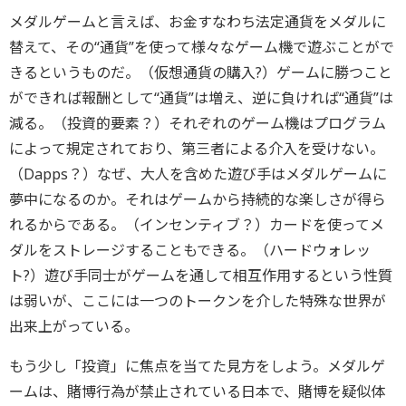
メダルゲームと言えば、お金すなわち法定通貨をメダルに
替えて、その“通貨”を使って様々なゲーム機で遊ぶことがで
きるというものだ。（仮想通貨の購入?）ゲームに勝つこと
ができれば報酬として“通貨”は増え、逆に負ければ“通貨”は
減る。（投資的要素？）それぞれのゲーム機はプログラム
によって規定されており、第三者による介入を受けない。
（Dapps？）なぜ、大人を含めた遊び手はメダルゲームに
夢中になるのか。それはゲームから持続的な楽しさが得ら
れるからである。（インセンティブ？）カードを使ってメ
ダルをストレージすることもできる。（ハードウォレッ
ト?）遊び手同士がゲームを通して相互作用するという性質
は弱いが、ここには一つのトークンを介した特殊な世界が
出来上がっている。
もう少し「投資」に焦点を当てた見方をしよう。メダルゲ
ームは、賭博行為が禁止されている日本で、賭博を疑似体