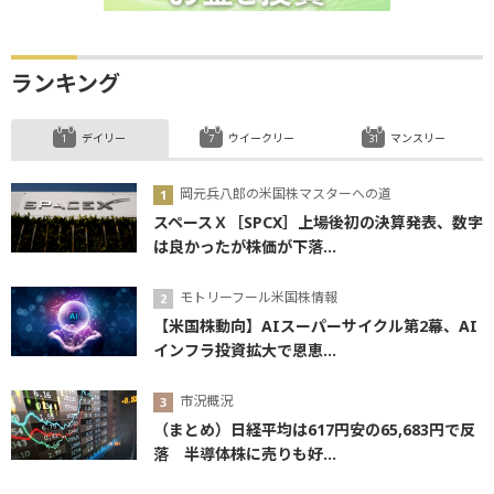
ランキング
デイリー
ウイークリー
マンスリー
岡元兵八郎の米国株マスターへの道
スペースＸ［SPCX］上場後初の決算発表、数字
は良かったが株価が下落...
モトリーフール米国株情報
【米国株動向】AIスーパーサイクル第2幕、AI
インフラ投資拡大で恩恵...
市況概況
（まとめ）日経平均は617円安の65,683円で反
落 半導体株に売りも好...