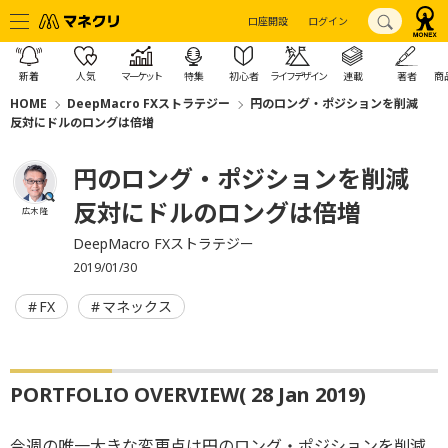
口座開設
ログイン
新着
人気
マーケット
特集
初心者
ライフデザイン
連載
著者
商
HOME
DeepMacro FXストラテジー
円のロング・ポジションを削減
反対にドルのロングは倍増
円のロング・ポジションを削減
反対にドルのロングは倍増
広木 隆
DeepMacro FXストラテジー
2019/01/30
FX
マネックス
PORTFOLIO OVERVIEW( 28 Jan 2019)
今週の唯一大きな変更点は円のロング・ポジションを削減