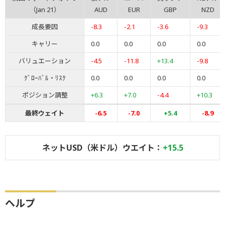
（Jan 21）
AUD
EUR
GBP
NZD
成長要因
-8.3
-2.1
-3.6
-9.3
キャリー
0.0
0.0
0.0
0.0
バリュエーション
-4.5
-11.8
+13.4
-9.8
ｸﾞﾛｰﾊﾞﾙ・ﾘｽｸ
0.0
0.0
0.0
0.0
ポジション調整
+6.3
+7.0
-4.4
+10.3
最終ウェイト
-6.5
-7.0
+5.4
-8.9
ネットUSD（米ドル）ウエイト：
+15.5
ヘルプ