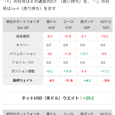
「+」の符号はその通貨のﾛﾝｸﾞ（買い持ち）を、「-」の符
号はｼｮｰﾄ（売り持ち）を示す
現在のポートフォリオ
豪ドル
ユーロ
英ポンド
NZドル
（Jan 28）
AUD
EUR
GBP
NZD
成長要因
-8.2
-15.8
-6.1
-10.3
キャリー
0.0
0.0
0.0
0.0
バリュエーション
-4.5
-11.8
+13.7
-9.9
ｸﾞﾛｰﾊﾞﾙ・ﾘｽｸ
0.0
0.0
0.0
0.0
ポジション調整
+6.5
+15.8
-3.4
+11.2
最終ウェイト
-6.1
-11.8
+4.2
-9.0
ネットUSD（米ドル）ウエイト：
+29.2
前回のポートフォリオ
豪ドル
ユーロ
英ポンド
NZドル