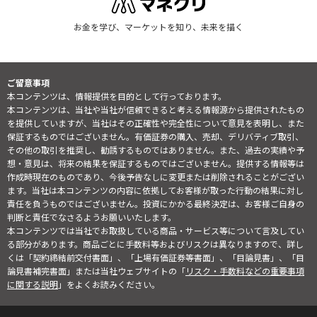
お金を学び、マーケットを知り、未来を描く
ご留意事項
本コンテンツは、情報提供を目的として行っております。
本コンテンツは、当社や当社が信頼できると考える情報源から提供されたもの
を提供していますが、当社はその正確性や完全性について意見を表明し、また
保証するものではございません。有価証券の購入、売却、デリバティブ取引、
その他の取引を推奨し、勧誘するものではありません。また、過去の実績や予
想・意見は、将来の結果を保証するものではございません。提供する情報等は
作成時現在のものであり、今後予告なしに変更または削除されることがござい
ます。当社は本コンテンツの内容に依拠してお客様が取った行動の結果に対し
責任を負うものではございません。投資にかかる最終決定は、お客様ご自身の
判断と責任でなさるようお願いいたします。
本コンテンツでは当社でお取扱している商品・サービス等について言及してい
る部分があります。商品ごとに手数料等およびリスクは異なりますので、詳し
くは「契約締結前交付書面」、「上場有価証券等書面」、「目論見書」、「目
論見書補完書面」または当社ウェブサイトの「
リスク・手数料などの重要事項
に関する説明
」をよくお読みください。