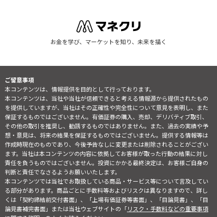
お金を学び、マーケットを知り、未来を描く
ご留意事項
本コンテンツは、情報提供を目的として行っております。
本コンテンツは、当社や当社が信頼できると考える情報源から提供されたもの
を提供していますが、当社はその正確性や完全性について意見を表明し、また
保証するものではございません。有価証券の購入、売却、デリバティブ取引、
その他の取引を推奨し、勧誘するものではありません。また、過去の実績や予
想・意見は、将来の結果を保証するものではございません。提供する情報等は
作成時現在のものであり、今後予告なしに変更または削除されることがござい
ます。当社は本コンテンツの内容に依拠してお客様が取った行動の結果に対し
責任を負うものではございません。投資にかかる最終決定は、お客様ご自身の
判断と責任でなさるようお願いいたします。
本コンテンツでは当社でお取扱している商品・サービス等について言及してい
る部分があります。商品ごとに手数料等およびリスクは異なりますので、詳し
くは「契約締結前交付書面」、「上場有価証券等書面」、「目論見書」、「目
論見書補完書面」または当社ウェブサイトの「
リスク・手数料などの重要事項