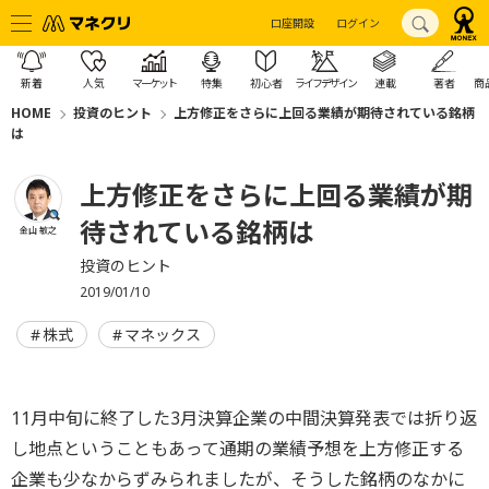
口座開設
ログイン
新着
人気
マーケット
特集
初心者
ライフデザイン
連載
著者
商
HOME
投資のヒント
上方修正をさらに上回る業績が期待されている銘柄
は
上方修正をさらに上回る業績が期
待されている銘柄は
金山 敏之
投資のヒント
2019/01/10
株式
マネックス
11月中旬に終了した3月決算企業の中間決算発表では折り返
し地点ということもあって通期の業績予想を上方修正する
企業も少なからずみられましたが、そうした銘柄のなかに