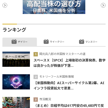
ランキング
デイリー
ウイークリー
マンスリー
岡元兵八郎の米国株マスターへの道
スペースＸ［SPCX］上場後初の決算発表、数字
は良かったが株価が下落...
モトリーフール米国株情報
【米国株動向】AIスーパーサイクル第2幕、AI
インフラ投資拡大で恩恵...
市況概況
（まとめ）日経平均は617円安の65,683円で反