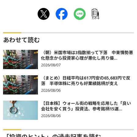
ｱﾝｹｰﾄ
あわせて読む
（朝）米国市場は3指数揃って下落 中東情勢悪
化懸念から投資家心理が悪化し売り優...
2026/08/07
（まとめ）日経平均は617円安の65,683円で反
落 半導体株に売りも好業績銘柄が支え
2026/08/06
【日本株】ウォール街の戦略を応用した「良い
会社を安く買う」投資法、参考銘柄15選...
2026/08/06
「投資のヒント」の過去記事を読む