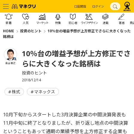
口座開設
ログイン
新着
人気
マーケット
特集
初心者
ライフデザイン
連載
著者
商
HOME
投資のヒント
10％台の増益予想が上方修正でさらに大きくなった
銘柄は
10％台の増益予想が上方修正でさ
らに大きくなった銘柄は
金山 敏之
投資のヒント
2018/12/14
株式
マネックス
10月下旬からスタートした3月決算企業の中間決算発表も
11月中旬に終了となりましたが、折り返し地点の中間決算
ということもあって通期の業績予想を上方修正する企業も