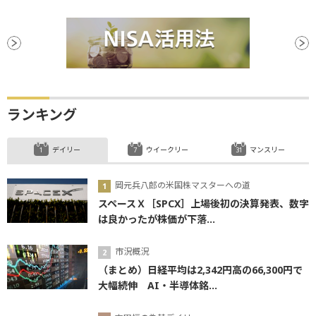
ランキング
デイリー
ウイークリー
マンスリー
岡元兵八郎の米国株マスターへの道
スペースＸ［SPCX］上場後初の決算発表、数字
は良かったが株価が下落...
市況概況
（まとめ）日経平均は2,342円高の66,300円で
大幅続伸 AI・半導体銘...