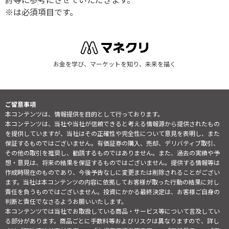
討等に参考にさせていただきます。
※は必須項目です。
お金を学び、マーケットを知り、未来を描く
ご留意事項
本コンテンツは、情報提供を目的として行っております。
本コンテンツは、当社や当社が信頼できると考える情報源から提供されたもの
を提供していますが、当社はその正確性や完全性について意見を表明し、また
保証するものではございません。有価証券の購入、売却、デリバティブ取引、
その他の取引を推奨し、勧誘するものではありません。また、過去の実績や予
想・意見は、将来の結果を保証するものではございません。提供する情報等は
作成時現在のものであり、今後予告なしに変更または削除されることがござい
ます。当社は本コンテンツの内容に依拠してお客様が取った行動の結果に対し
責任を負うものではございません。投資にかかる最終決定は、お客様ご自身の
判断と責任でなさるようお願いいたします。
本コンテンツでは当社でお取扱している商品・サービス等について言及してい
る部分があります。商品ごとに手数料等およびリスクは異なりますので、詳し