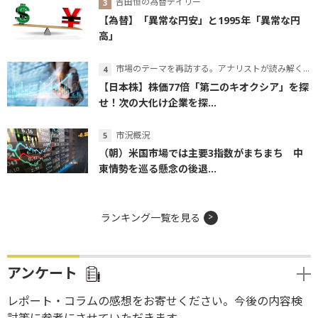
吉田恒の為替デイリー
【為替】「異常な円安」と1995年「異常な円
高」
市場のテーマを再訪する。アナリストが読み解くテーマの本質
【日本株】株価77倍「第二のキオクシア」を探
せ！次の大化け企業を探...
市況概況
（朝）米国市場では主要3指数がまちまち 中
東情勢を巡る懸念の後退...
ランキング一覧を見る
アンケート
レポート・コラムの感想をお寄せください。今後の内容検