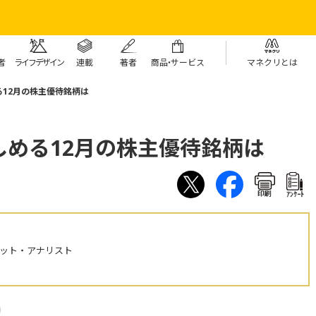
者
ライフデザイン
連載
著者
商
品・
サービス
マネクリとは
12月の株主優待銘柄は
める12月の株主優待銘柄は
印刷
ｱﾝｹｰﾄ
ケット・アナリスト