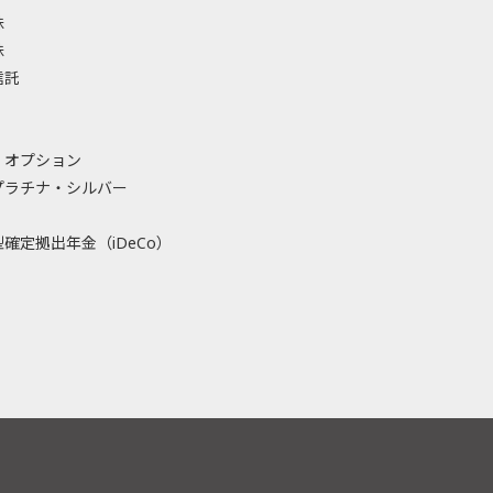
株
株
信託
・オプション
プラチナ・シルバー
確定拠出年金（iDeCo）