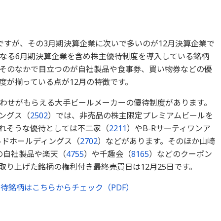
ですが、その3月期決算企業に次いで多いのが12月決算企業で
となる6月期決算企業を含め株主優待制度を導入している銘柄
そのなかで目立つのが自社製品や食事券、買い物券などの優
度が揃っている点が12月の特徴です。
わせがもらえる大手ビールメーカーの優待制度があります。
ングス（
2502
）では、非売品の株主限定プレミアムビールを
れそうな優待としては不二家（
2211
）やB-Rサーティワンア
ルドホールディングス（
2702
）などがあります。そのほか山崎
の自社製品や楽天（
4755
）や千趣会（
8165
）などのクーポン
取り上げた銘柄の権利付き最終売買日は12月25日です。
待銘柄はこちらからチェック（PDF）