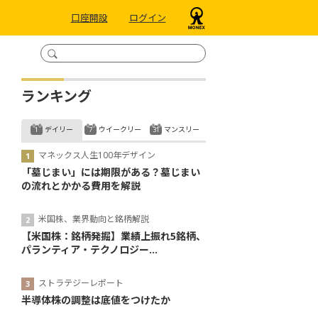
口座開設
ログイン
ランキング
デイリー
ウイークリー
マンスリー
マネックス人生100年デザイン
「墓じまい」には期限がある？墓じまい
の流れとかかる費用を解説
米国株、業界動向と銘柄解説
【米国株：銘柄発掘】業績上振れ5銘柄、
パランティア・テクノロジー...
ストラテジーレポート
半導体株の調整は底値をつけたか