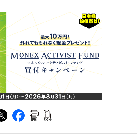
印刷
ｱﾝｹｰﾄ