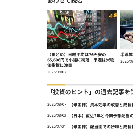
あわせて読む
（まとめ）日経平均は76円安の
半導体
65,606円で小幅に続落 来週は米物
2026/0
価指標に注目
2026/08/07
「投資のヒント」の過去記事を
2026/08/07
【米国株】資本効率の改善と成長
2026/08/03
【日本】直近3年と今期予想配当
2026/07/31
【米国株】配当面での妙味と成長