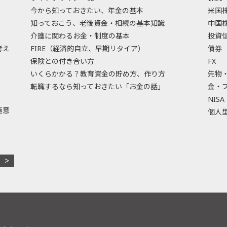
今から知っておきたい、年金の基本
米国
知っておこう、老後資金・相続の基本知識
中国
介護に関わるお金・制度の基本
投資
考え
FIRE（経済的自立、早期リタイア）
債券
保険との付き合い方
FX
いくらかかる？教育資金の貯め方、作り方
先物
転職するなら知っておきたい「お金の話」
金・
NISA
極意
個人型