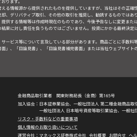
ております。
考える情報源から提供されたものを提供していますが、当社はその正確
売却、デリバティブ取引、その他の取引を推奨し、勧誘するものではあ
。提供する情報等は作成時現在のものであり、今後予告なしに変更また
の結果に対し責任を負うものではございません。投資にかかる最終決定
・サービス等について言及している部分があります。商品ごとに手数料
書面」、「目論見書」、「目論見書補完書面」または当社ウェブサイト
金融商品取引業者 関東財務局長（金商）第165号
日本証券業協会、一般社団法人 第二種金融商品取
一般社団法人 日本暗号資産等取引業協会、一般社
リスク・手数料などの重要事項
個人情報のお取り扱いについて
マネックス証券株式会社
会社概要
お問合せ
ヘ