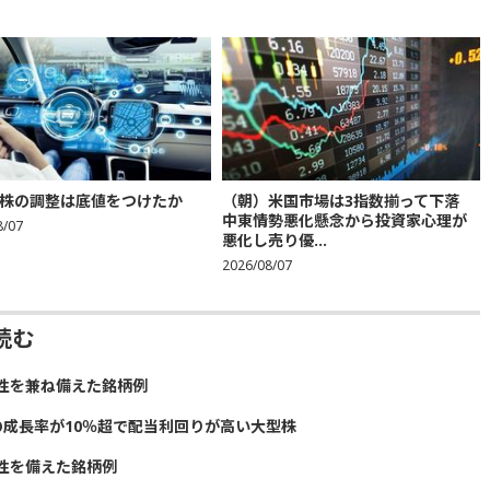
株の調整は底値をつけたか
（朝）米国市場は3指数揃って下落
中東情勢悪化懸念から投資家心理が
8/07
悪化し売り優...
2026/08/07
読む
性を兼ね備えた銘柄例
の成長率が10％超で配当利回りが高い大型株
性を備えた銘柄例