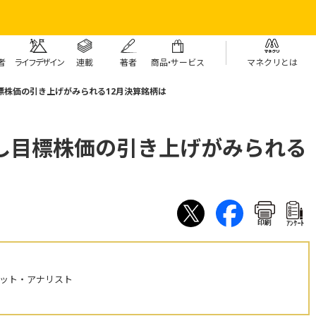
者
ライフデザイン
連載
著者
商
品・
サービス
マネクリとは
標株価の引き上げがみられる12月決算銘柄は
表し目標株価の引き上げがみられる
印刷
ｱﾝｹｰﾄ
ケット・アナリスト