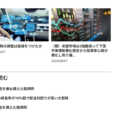
株の調整は底値をつけたか
（朝）米国市場は3指数揃って下落
中東情勢悪化懸念から投資家心理が
8/07
悪化し売り優...
2026/08/07
読む
性を兼ね備えた銘柄例
の成長率が10％超で配当利回りが高い大型株
性を備えた銘柄例