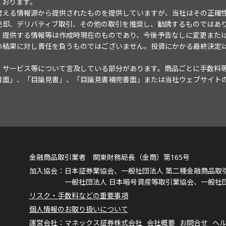
ております。
考える情報源から提供されたものを提供していますが、当社はその正確
売却、デリバティブ取引、その他の取引を推奨し、勧誘するものではあ
。提供する情報等は作成時現在のものであり、今後予告なしに変更また
の結果に対し責任を負うものではございません。投資にかかる最終決定
・サービス等について言及している部分があります。商品ごとに手数料
書面」、「目論見書」、「目論見書補完書面」または当社ウェブサイト
金融商品取引業者 関東財務局長（金商）第165号
日本証券業協会、一般社団法人 第二種金融商品取
一般社団法人 日本暗号資産等取引業協会、一般社
リスク・手数料などの重要事項
個人情報のお取り扱いについて
マネックス証券株式会社
会社概要
お問合せ
ヘ