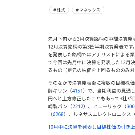
株式
マネックス
先月下旬から3月決算銘柄の中間決算発
12月決算銘柄の第3四半期決算発表です
を発表した銘柄ではアナリストによる業
で今回は先月中に決算を発表した12月
るもの（足元の株価を上回るもののみ対
そのなかで決算発表後に複数の目標株価
酵キリン（
4151
）で、当期利益の見通し
円へと上方修正したこともあって3社が
崎製パン（
2212
）、ヒューリック（
300
（
6268
）、ルネサスエレクトロニクス
10月中に決算を発表し目標株価の引き上