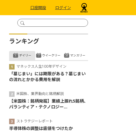
口座開設
ログイン
ランキング
デイリー
ウイークリー
マンスリー
マネックス人生100年デザイン
「墓じまい」には期限がある？墓じまい
の流れとかかる費用を解説
米国株、業界動向と銘柄解説
【米国株：銘柄発掘】業績上振れ5銘柄、
パランティア・テクノロジー...
ストラテジーレポート
半導体株の調整は底値をつけたか