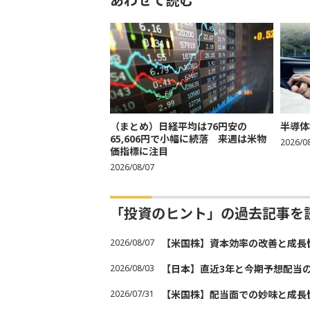
あわせて読む
（まとめ）日経平均は76円安の
半導体
65,606円で小幅に続落 来週は米物
2026/0
価指標に注目
2026/08/07
「投資のヒント」の過去記事を
2026/08/07
【米国株】資本効率の改善と成長
2026/08/03
【日本】直近3年と今期予想配当
2026/07/31
【米国株】配当面での妙味と成長