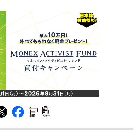
印刷
ｱﾝｹｰﾄ