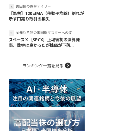
吉田恒の為替デイリー
【為替】120日MA（移動平均線）割れが
示す円売り取引の損失
岡元兵八郎の米国株マスターへの道
スペースＸ［SPCX］上場後初の決算発
表、数字は良かったが株価が下落...
ランキング一覧を見る