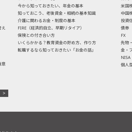
今から知っておきたい、年金の基本
米国
知っておこう、老後資金・相続の基本知識
中国
介護に関わるお金・制度の基本
投資
考え
FIRE（経済的自立、早期リタイア）
債券
保険との付き合い方
FX
いくらかかる？教育資金の貯め方、作り方
先物
転職するなら知っておきたい「お金の話」
金・
NISA
極意
個人型