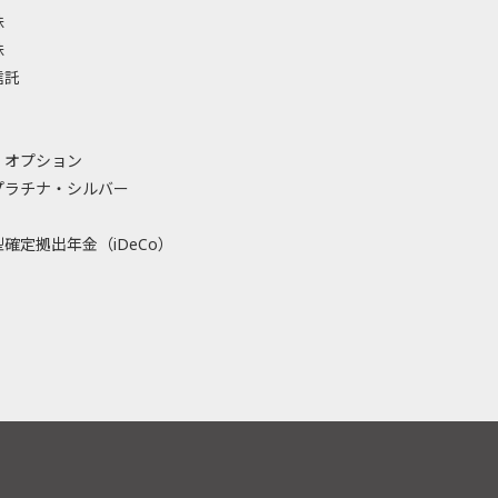
株
株
信託
・オプション
プラチナ・シルバー
確定拠出年金（iDeCo）