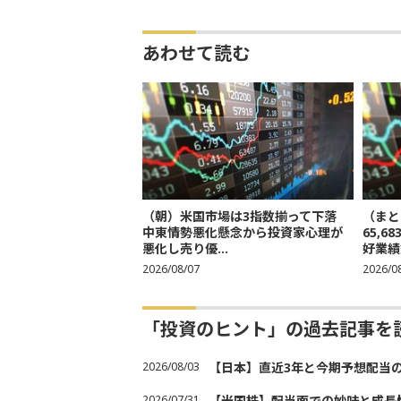
あわせて読む
（朝）米国市場は3指数揃って下落
（まと
中東情勢悪化懸念から投資家心理が
65,
悪化し売り優...
好業績
2026/08/07
2026/0
「投資のヒント」の過去記事を
2026/08/03
【日本】直近3年と今期予想配当
2026/07/31
【米国株】配当面での妙味と成長