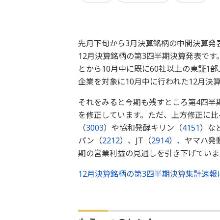
先月下旬から3月決算銘柄の中間決算発
12月決算銘柄の第3四半期決算発表です
とから10月中に既に60社以上の東証1
企業を対象に10月中に行われた12月決
それをみると今期も残すところ第4四半
を修正しています。ただ、上方修正に比
（
3003
）や協和発酵キリン（
4151
）な
パン（
2212
）、JT（
2914
）、ヤマハ発
期の営業利益の見通しを引き下げていま
12月決算銘柄の第3四半期決算集計速報