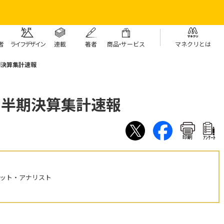
者
ライフデザイン
連載
著者
商
品・
サービス
マネクリとは
期決算集計速報
四半期決算集計速報
印刷
ｱﾝｹｰﾄ
ケット・アナリスト