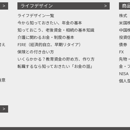
ライフデザイン
商
ライフデザイン一覧
株式
今から知っておきたい、年金の基本
米国
知っておこう、老後資金・相続の基本知識
中国
介護に関わるお金・制度の基本
投資
考え
FIRE（経済的自立、早期リタイア）
債券
保険との付き合い方
FX
いくらかかる？教育資金の貯め方、作り方
先物
転職するなら知っておきたい「お金の話」
金・
NISA
極意
個人型