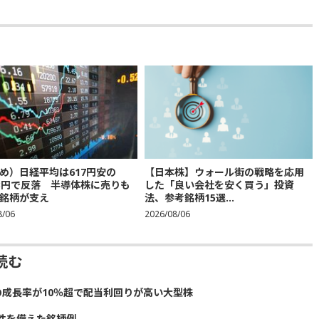
め）日経平均は617円安の
【日本株】ウォール街の戦略を応用
683円で反落 半導体株に売りも
した「良い会社を安く買う」投資
銘柄が支え
法、参考銘柄15選...
8/06
2026/08/06
読む
の成長率が10％超で配当利回りが高い大型株
性を備えた銘柄例