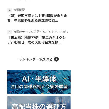
市況概況
（朝）米国市場では主要3指数がまちま
ち 中東情勢を巡る懸念の後退...
市場のテーマを再訪する。アナリストが読み解くテーマの本質
【日本株】株価77倍「第二のキオクシ
ア」を探せ！次の大化け企業を探...
ランキング一覧を見る