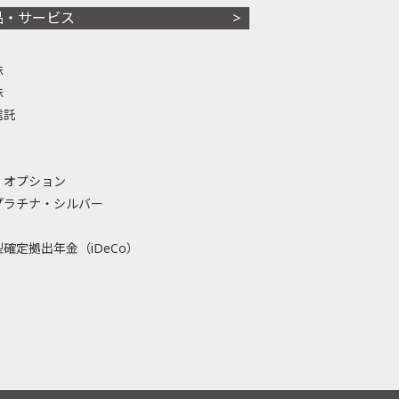
品・サービス
株
株
信託
・オプション
プラチナ・シルバー
確定拠出年金（iDeCo）