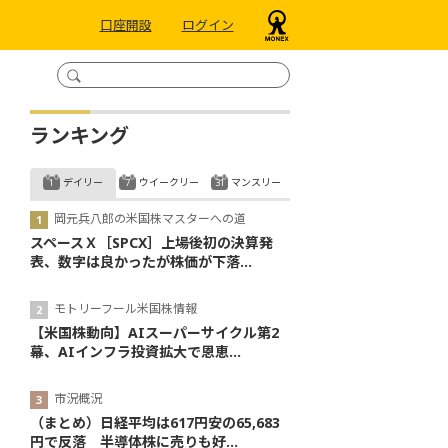
口座開設
ログイン
ランキング
デイリー
ウイークリー
マンスリー
岡元兵八郎の米国株マスターへの道
スペースＸ［SPCX］上場後初の決算発
表、数字は良かったが株価が下落...
モトリーフール米国株情報
【米国株動向】AIスーパーサイクル第2
幕、AIインフラ投資拡大で恩恵...
市況概況
（まとめ）日経平均は617円安の65,683
円で反落 半導体株に売りも好...