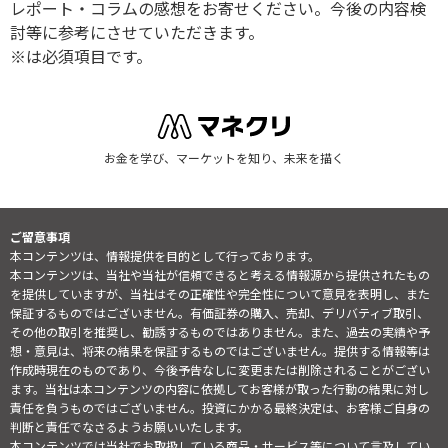
レポート・コラムの感想をお寄せください。今後の内容検
討等に参考にさせていただきます。
※は必須項目です。
お金を学び、マーケットを知り、未来を描く
ご留意事項
本コンテンツは、情報提供を目的として行っております。
本コンテンツは、当社や当社が信頼できると考える情報源から提供されたもの
を提供していますが、当社はその正確性や完全性について意見を表明し、また
保証するものではございません。有価証券の購入、売却、デリバティブ取引、
その他の取引を推奨し、勧誘するものではありません。また、過去の実績や予
想・意見は、将来の結果を保証するものではございません。提供する情報等は
作成時現在のものであり、今後予告なしに変更または削除されることがござい
ます。当社は本コンテンツの内容に依拠してお客様が取った行動の結果に対し
責任を負うものではございません。投資にかかる最終決定は、お客様ご自身の
判断と責任でなさるようお願いいたします。
本コンテンツでは当社でお取扱している商品・サービス等について言及してい