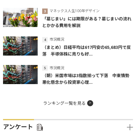
マネックス人生100年デザイン
「墓じまい」には期限がある？墓じまいの流れ
とかかる費用を解説
市況概況
（まとめ）日経平均は617円安の65,683円で反
落 半導体株に売りも好...
市況概況
（朝）米国市場は3指数揃って下落 中東情勢
悪化懸念から投資家心理...
ランキング一覧を見る
アンケート