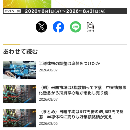
ｱﾝｹｰﾄ
あわせて読む
半導体株の調整は底値をつけたか
2026/08/07
（朝）米国市場は3指数揃って下落 中東情勢悪
化懸念から投資家心理が悪化し売り優...
2026/08/07
（まとめ）日経平均は617円安の65,683円で反
落 半導体株に売りも好業績銘柄が支え
2026/08/06