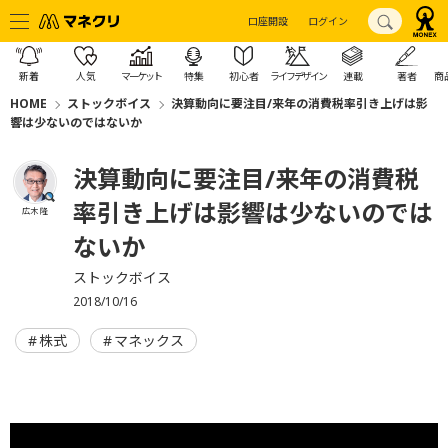
口座開設
ログイン
新着
人気
マーケット
特集
初心者
ライフデザイン
連載
著者
商
HOME
ストックボイス
決算動向に要注目/来年の消費税率引き上げは影
響は少ないのではないか
決算動向に要注目/来年の消費税
率引き上げは影響は少ないのでは
広木 隆
ないか
ストックボイス
2018/10/16
株式
マネックス