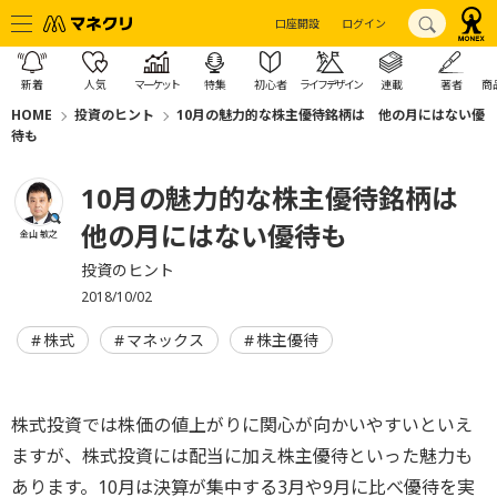
口座開設
ログイン
新着
人気
マーケット
特集
初心者
ライフデザイン
連載
著者
商
HOME
投資のヒント
10月の魅力的な株主優待銘柄は 他の月にはない優
待も
10月の魅力的な株主優待銘柄は
他の月にはない優待も
金山 敏之
投資のヒント
2018/10/02
株式
マネックス
株主優待
株式投資では株価の値上がりに関心が向かいやすいといえ
ますが、株式投資には配当に加え株主優待といった魅力も
あります。10月は決算が集中する3月や9月に比べ優待を実