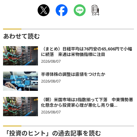
ｱﾝｹｰﾄ
あわせて読む
（まとめ）日経平均は76円安の65,606円で小幅
に続落 来週は米物価指標に注目
2026/08/07
半導体株の調整は底値をつけたか
2026/08/07
（朝）米国市場は3指数揃って下落 中東情勢悪
化懸念から投資家心理が悪化し売り優...
2026/08/07
「投資のヒント」の過去記事を読む