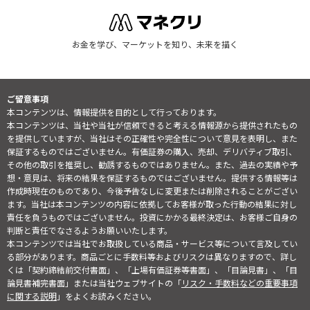
お金を学び、マーケットを知り、未来を描く
ご留意事項
本コンテンツは、情報提供を目的として行っております。
本コンテンツは、当社や当社が信頼できると考える情報源から提供されたもの
を提供していますが、当社はその正確性や完全性について意見を表明し、また
保証するものではございません。有価証券の購入、売却、デリバティブ取引、
その他の取引を推奨し、勧誘するものではありません。また、過去の実績や予
想・意見は、将来の結果を保証するものではございません。提供する情報等は
作成時現在のものであり、今後予告なしに変更または削除されることがござい
ます。当社は本コンテンツの内容に依拠してお客様が取った行動の結果に対し
責任を負うものではございません。投資にかかる最終決定は、お客様ご自身の
判断と責任でなさるようお願いいたします。
本コンテンツでは当社でお取扱している商品・サービス等について言及してい
る部分があります。商品ごとに手数料等およびリスクは異なりますので、詳し
くは「契約締結前交付書面」、「上場有価証券等書面」、「目論見書」、「目
論見書補完書面」または当社ウェブサイトの「
リスク・手数料などの重要事項
に関する説明
」をよくお読みください。