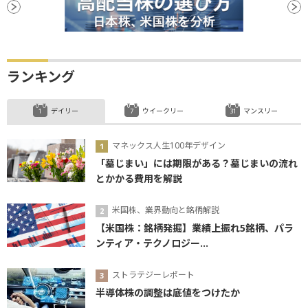
ランキング
デイリー
ウイークリー
マンスリー
マネックス人生100年デザイン
「墓じまい」には期限がある？墓じまいの流れ
とかかる費用を解説
米国株、業界動向と銘柄解説
【米国株：銘柄発掘】業績上振れ5銘柄、パラ
ンティア・テクノロジー...
ストラテジーレポート
半導体株の調整は底値をつけたか