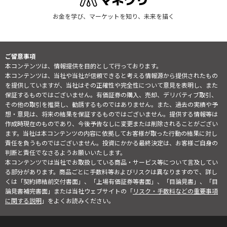
お金を学び、マーケットを知り、未来を描く
ご留意事項
本コンテンツは、情報提供を目的として行っております。
本コンテンツは、当社や当社が信頼できると考える情報源から提供されたもの
を提供していますが、当社はその正確性や完全性について意見を表明し、また
保証するものではございません。有価証券の購入、売却、デリバティブ取引、
その他の取引を推奨し、勧誘するものではありません。また、過去の実績や予
想・意見は、将来の結果を保証するものではございません。提供する情報等は
作成時現在のものであり、今後予告なしに変更または削除されることがござい
ます。当社は本コンテンツの内容に依拠してお客様が取った行動の結果に対し
責任を負うものではございません。投資にかかる最終決定は、お客様ご自身の
判断と責任でなさるようお願いいたします。
本コンテンツでは当社でお取扱している商品・サービス等について言及してい
る部分があります。商品ごとに手数料等およびリスクは異なりますので、詳し
くは「契約締結前交付書面」、「上場有価証券等書面」、「目論見書」、「目
論見書補完書面」または当社ウェブサイトの「
リスク・手数料などの重要事項
に関する説明
」をよくお読みください。