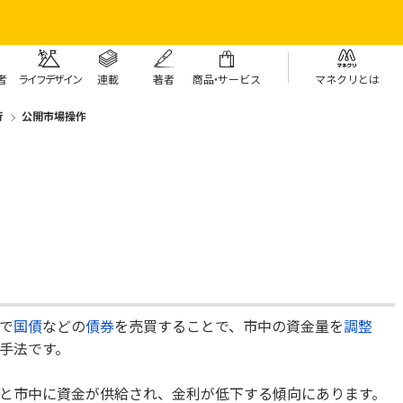
者
ライフデザイン
連載
著者
商
品・
サービス
マネクリとは
行
公開市場操作
で
国債
などの
債券
を売買することで、市中の資金量を
調整
手法です。
と市中に資金が供給され、金利が低下する傾向にあります。