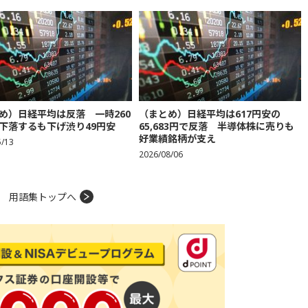
め）日経平均は反落 一時260
（まとめ）日経平均は617円安の
下落するも下げ渋り49円安
65,683円で反落 半導体株に売りも
好業績銘柄が支え
5/13
2026/08/06
用語集トップへ