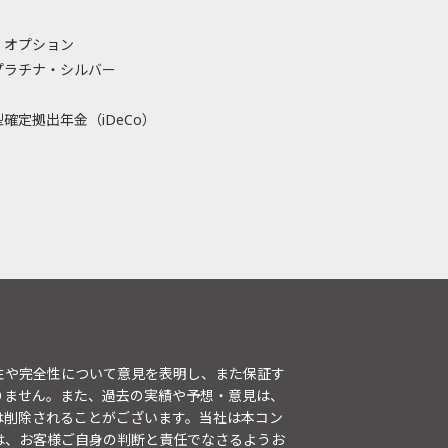
・オプション
プラチナ・シルバー
確定拠出年金（iDeCo）
性や完全性について意見を表明し、また保証す
りません。また、過去の実績や予想・意見は、
は削除されることがございます。当社は本コン
は、お客様ご自身の判断と責任でなさるようお