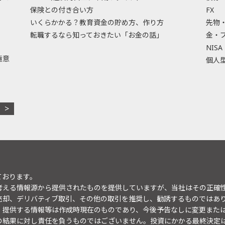
保険との付き合い方
FX
いくらかかる？教育資金の貯め方、作り方
先物
転職するなら知っておきたい「お金の話」
金・
NISA
極意
個人型
ております。
考える情報源から提供されたものを提供していますが、当社はその正確
売却、デリバティブ取引、その他の取引を推奨し、勧誘するものではあ
。提供する情報等は作成時現在のものであり、今後予告なしに変更また
の結果に対し責任を負うものではございません。投資にかかる最終決定