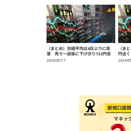
（まとめ）日経平均は4日ぶりに反
（まと
落 売り一巡後に下げ渋り132円安
円近く
2024/05/17
2024/0