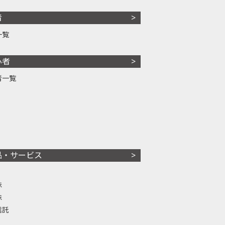
者
一覧
心者
者一覧
品・サービス
株
株
信託