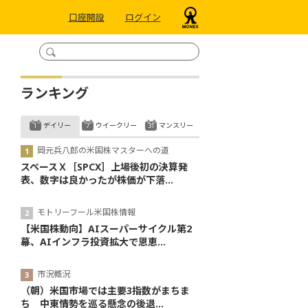
口座開設
ログイン
ランキング
デイリー
ウイークリー
マンスリー
岡元兵八郎の米国株マスターへの道
スペースＸ［SPCX］上場後初の決算発
表、数字は良かったが株価が下落...
モトリーフール米国株情報
【米国株動向】AIスーパーサイクル第2
幕、AIインフラ投資拡大で恩恵...
市況概況
（朝）米国市場では主要3指数がまちま
ち 中東情勢を巡る懸念の後退...