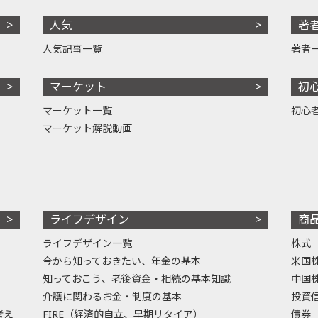
人気
著
人気記事一覧
著者
マーケット
初
マーケット一覧
初心
マーケット解説動画
ライフデザイン
商
ライフデザイン一覧
株式
今から知っておきたい、年金の基本
米国
知っておこう、老後資金・相続の基本知識
中国
介護に関わるお金・制度の基本
投資
考え
FIRE（経済的自立、早期リタイア）
債券