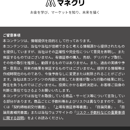
お金を学び、マーケットを知り、未来を描く
ご留意事項
本コンテンツは、情報提供を目的として行っております。
本コンテンツは、当社や当社が信頼できると考える情報源から提供されたもの
を提供していますが、当社はその正確性や完全性について意見を表明し、また
保証するものではございません。有価証券の購入、売却、デリバティブ取引、
その他の取引を推奨し、勧誘するものではありません。また、過去の実績や予
想・意見は、将来の結果を保証するものではございません。提供する情報等は
作成時現在のものであり、今後予告なしに変更または削除されることがござい
ます。当社は本コンテンツの内容に依拠してお客様が取った行動の結果に対し
責任を負うものではございません。投資にかかる最終決定は、お客様ご自身の
判断と責任でなさるようお願いいたします。
本コンテンツでは当社でお取扱している商品・サービス等について言及してい
る部分があります。商品ごとに手数料等およびリスクは異なりますので、詳し
くは「契約締結前交付書面」、「上場有価証券等書面」、「目論見書」、「目
論見書補完書面」または当社ウェブサイトの「
リスク・手数料などの重要事項
に関する説明
」をよくお読みください。