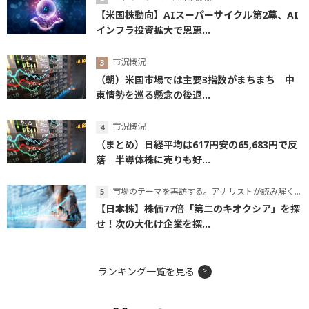
【米国株動向】AIスーパーサイクル第2幕、AI
インフラ投資拡大で恩恵...
市況概況
（朝）米国市場では主要3指数がまちまち 中
東情勢を巡る懸念の後退...
市況概況
（まとめ）日経平均は617円安の65,683円で反
落 半導体株に売りも好...
市場のテーマを再訪する。アナリストが読み解くテーマの本質
【日本株】株価77倍「第二のキオクシア」を探
せ！次の大化け企業を探...
ランキング一覧を見る