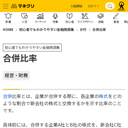
口座開設
ログイン
新着
人気
マーケット
特集
初心者
ライフデザイン
連載
著者
商
HOME
初心者でもわかりやすい金融用語集
か行
合併比率
初心者でもわかりやすい金融用語集
合併比率
経営・財務
合併
比率とは、企業が合併する際に、各企業の
株式
をどの
ような割合で新会社の株式と交換するかを示す比率のこと
です。
具体的には、合併する企業A社とB社の株式を、新会社C社