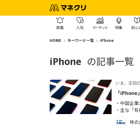
新着
人気
マーケット
特集
初心
HOME
キーワード一覧
iPhone
iPhone
の記事一覧
いま、注目
「iPho
中国企業
主な「有
株式会