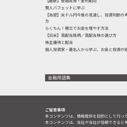
【最新】金融政策・金利動向
賢人バフェットに学ぶ
【為替】米ドル円今後の見通し、投資判断の
方
らくちん！積立でお金を増やす方法
【日米】高配当銘柄／高配当株の選び方
株主優待と配当
個人投資家・著名人から学ぶ、お金と投資の
金融用語集
ご留意事項
本コンテンツは、情報提供を目的として行っ
本コンテンツは、当社や当社が信頼できると