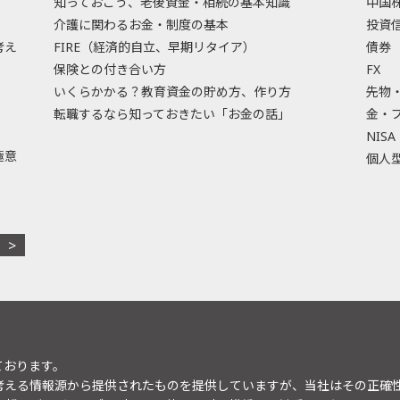
知っておこう、老後資金・相続の基本知識
中国
介護に関わるお金・制度の基本
投資
考え
FIRE（経済的自立、早期リタイア）
債券
保険との付き合い方
FX
いくらかかる？教育資金の貯め方、作り方
先物
転職するなら知っておきたい「お金の話」
金・
NISA
極意
個人型
ております。
考える情報源から提供されたものを提供していますが、当社はその正確