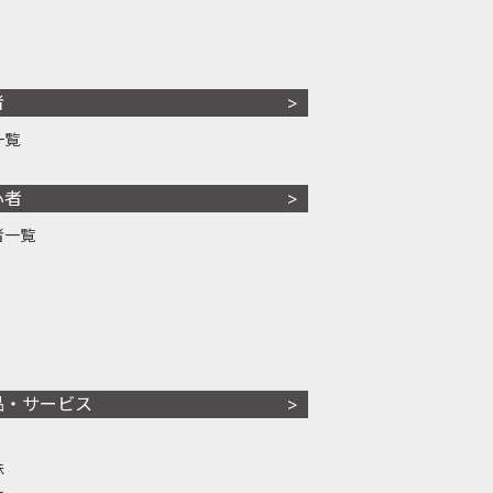
者
一覧
心者
者一覧
品・サービス
株