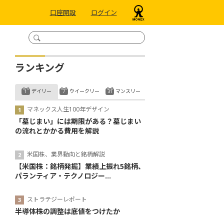
口座開設
ログイン
ランキング
デイリー
ウイークリー
マンスリー
マネックス人生100年デザイン
「墓じまい」には期限がある？墓じまい
の流れとかかる費用を解説
米国株、業界動向と銘柄解説
【米国株：銘柄発掘】業績上振れ5銘柄、
パランティア・テクノロジー...
ストラテジーレポート
半導体株の調整は底値をつけたか