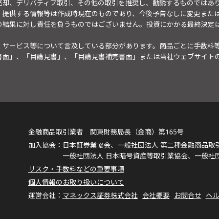
売却、デリバティブ取引、その他の取引を推奨し、勧誘するものではあ
。提供する情報等は作成時現在のものであり、今後予告なしに変更また
の結果に対し責任を負うものではございません。投資にかかる最終決定
・サービス等について言及している部分があります。商品ごとに手数料
書面」、「目論見書」、「目論見書補完書面」または当社ウェブサイト
金融商品取引業者 関東財務局長（金商）第165号
日本証券業協会、一般社団法人 第二種金融商品取
一般社団法人 日本暗号資産等取引業協会、一般社
リスク・手数料などの重要事項
個人情報のお取り扱いについて
マネックス証券株式会社
会社概要
お問合せ
ヘ