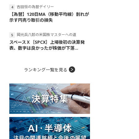
吉田恒の為替デイリー
【為替】120日MA（移動平均線）割れが
示す円売り取引の損失
岡元兵八郎の米国株マスターへの道
スペースＸ［SPCX］上場後初の決算発
表、数字は良かったが株価が下落...
ランキング一覧を見る