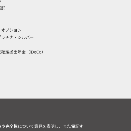
株
信託
・オプション
プラチナ・シルバー
確定拠出年金（iDeCo）
性や完全性について意見を表明し、また保証す