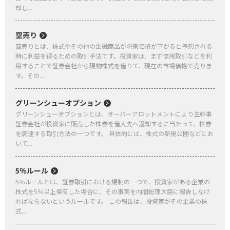
却し...
空売り
空売りとは、株式やその他の金融商品が将来価格が下がると予想される
時に利益を得るための取引手法です。投資家は、まず信用取引などを利
用することで証券会社から現物株式を借りて、現在の市場価格で売りま
す。その...
グリーンシューオプション
グリーンシューオプションとは、オーバーアロットメントにより主幹事
証券会社が投資家に販売した株券を借入先へ返却するに当たって、株券
を調達する取引方法の一つです。 具体的には、株式の新規公開などにお
いて...
5％ルール
5％ルールとは、証券取引における規制の一つで、投資家がある企業の
株式を5％以上保有した場合に、その事実を内閣総理大臣に報告しなけ
ればならないというルールです。 この報告は、投資家がその企業の株
式...