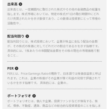
出来高
出来高とは、一定期間内に取引された株式やその他の金融商品の総量を
指します。株式市場においては、特定の株式が1日の取引時間中にどれ
だけ売買されたかを示す数値であり、この数値は投資家にとって市場の
活動性や...
配当利回り
配当利回りとは、株式投資において、企業が株主に支払う配当の金額
が、その株式の株価に対してどれだけの割合であるかを示す指標です。
具体的には、1株あたりの年間配当金額をその株の現在の市場価格で割
ること...
PER
PERとは、Price Earnings Ratioの略称で、日本語では株価収益率と呼ば
れます。これは、企業の株価がその企業が稼ぐ利益の何倍で評価されて
いるかを示す指標です。 具体的には、企業の...
ポートフォリオ
ポートフォリオとは、個人や企業、投資ファンドなどが保有する、株
式、債券、不動産、通貨、商品などの総合的な投資資産のことを指しま