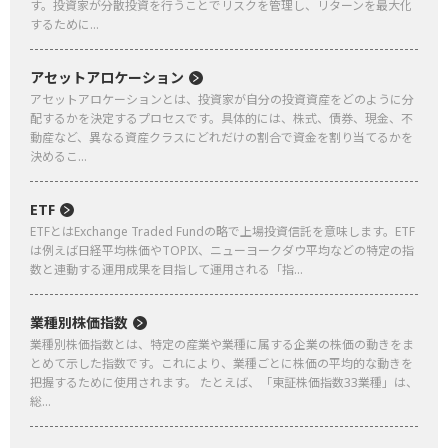
す。投資家が分散投資を行うことでリスクを管理し、リターンを最大化
するために...
アセットアロケーション
アセットアロケーションとは、投資家が自分の投資資産をどのように分
配するかを決定するプロセスです。具体的には、株式、債券、現金、不
動産など、異なる資産クラスにどれだけの割合で資金を割り当てるかを
決めるこ...
ETF
ETFとはExchange Traded Fundの略で上場投資信託を意味します。ETF
は例えば日経平均株価やTOPIX、ニューヨークダウ平均などの特定の指
数と連動する運用成果を目指して運用される「指...
業種別株価指数
業種別株価指数とは、特定の産業や業種に属する企業の株価の動きをま
とめて示した指数です。これにより、業種ごとに株価の平均的な動きを
把握するために使用されます。 たとえば、「東証株価指数33業種」は、
総...