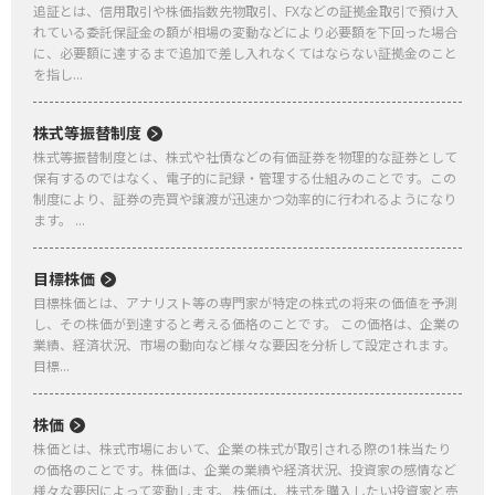
追証とは、信用取引や株価指数先物取引、FXなどの証拠金取引で預け入
れている委託保証金の額が相場の変動などにより必要額を下回った場合
に、必要額に達するまで追加で差し入れなくてはならない証拠金のこと
を指し...
株式等振替制度
株式等振替制度とは、株式や社債などの有価証券を物理的な証券として
保有するのではなく、電子的に記録・管理する仕組みのことです。この
制度により、証券の売買や譲渡が迅速かつ効率的に行われるようになり
ます。 ...
目標株価
目標株価とは、アナリスト等の専門家が特定の株式の将来の価値を予測
し、その株価が到達すると考える価格のことです。 この価格は、企業の
業績、経済状況、市場の動向など様々な要因を分析して設定されます。
目標...
株価
株価とは、株式市場において、企業の株式が取引される際の1株当たり
の価格のことです。株価は、企業の業績や経済状況、投資家の感情など
様々な要因によって変動します。 株価は、株式を購入したい投資家と売