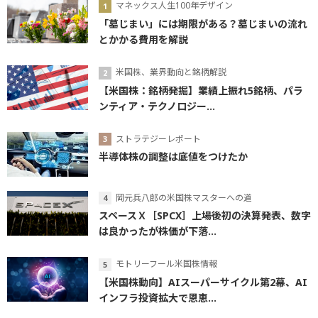
マネックス人生100年デザイン
「墓じまい」には期限がある？墓じまいの流れ
とかかる費用を解説
米国株、業界動向と銘柄解説
【米国株：銘柄発掘】業績上振れ5銘柄、パラ
ンティア・テクノロジー...
ストラテジーレポート
半導体株の調整は底値をつけたか
岡元兵八郎の米国株マスターへの道
スペースＸ［SPCX］上場後初の決算発表、数字
は良かったが株価が下落...
モトリーフール米国株情報
【米国株動向】AIスーパーサイクル第2幕、AI
インフラ投資拡大で恩恵...