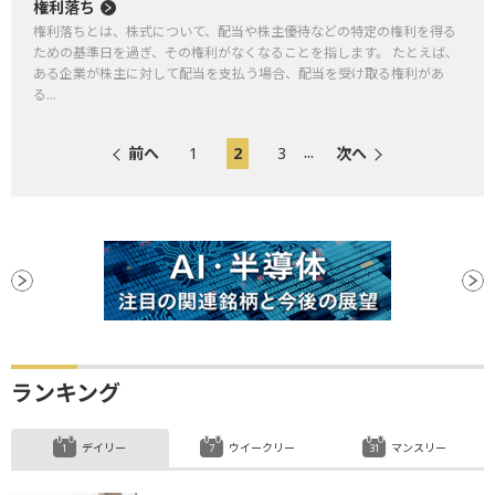
権利落ち
権利落ちとは、株式について、配当や株主優待などの特定の権利を得る
ための基準日を過ぎ、その権利がなくなることを指します。 たとえば、
ある企業が株主に対して配当を支払う場合、配当を受け取る権利があ
る...
...
前へ
1
2
3
次へ
ランキング
デイリー
ウイークリー
マンスリー