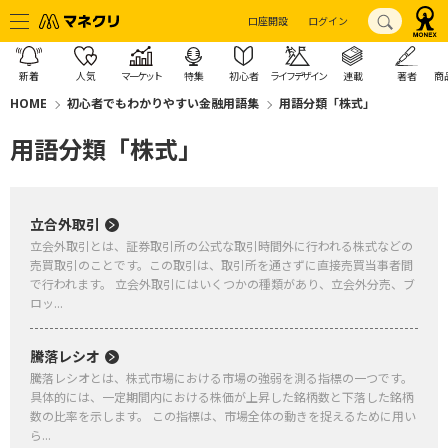
口座開設
ログイン
新着
人気
マーケット
特集
初心者
ライフデザイン
連載
著者
商
HOME
初心者でもわかりやすい金融用語集
用語分類「株式」
用語分類「株式」
立合外取引
立会外取引とは、証券取引所の公式な取引時間外に行われる株式などの
売買取引のことです。この取引は、取引所を通さずに直接売買当事者間
で行われます。 立会外取引にはいくつかの種類があり、立会外分売、ブ
ロッ...
騰落レシオ
騰落レシオとは、株式市場における市場の強弱を測る指標の一つです。
具体的には、一定期間内における株価が上昇した銘柄数と下落した銘柄
数の比率を示します。 この指標は、市場全体の動きを捉えるために用い
ら...