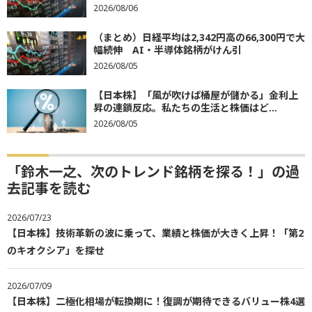
2026/08/06
（まとめ）日経平均は2,342円高の66,300円で大
幅続伸 AI・半導体銘柄がけん引
2026/08/05
【日本株】「風が吹けば桶屋が儲かる」金利上
昇の連鎖反応。私たちの生活と株価はど...
2026/08/05
「鈴木一之、次のトレンド銘柄を探る！」の過
去記事を読む
2026/07/23
【日本株】技術革新の波に乗って、業績と株価が大きく上昇！「第2
のキオクシア」を探せ
2026/07/09
【日本株】二極化相場が転換期に！復調が期待できるバリュー株4選