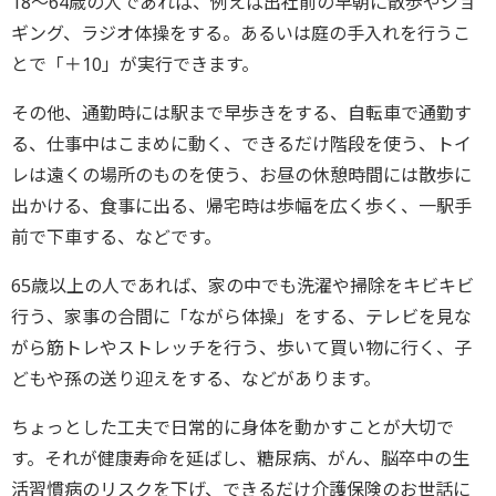
18～64歳の人であれば、例えば出社前の早朝に散歩やジョ
ギング、ラジオ体操をする。あるいは庭の手入れを行うこ
とで「＋10」が実行できます。
その他、通勤時には駅まで早歩きをする、自転車で通勤す
る、仕事中はこまめに動く、できるだけ階段を使う、トイ
レは遠くの場所のものを使う、お昼の休憩時間には散歩に
出かける、食事に出る、帰宅時は歩幅を広く歩く、一駅手
前で下車する、などです。
65歳以上の人であれば、家の中でも洗濯や掃除をキビキビ
行う、家事の合間に「ながら体操」をする、テレビを見な
がら筋トレやストレッチを行う、歩いて買い物に行く、子
どもや孫の送り迎えをする、などがあります。
ちょっとした工夫で日常的に身体を動かすことが大切で
す。それが健康寿命を延ばし、糖尿病、がん、脳卒中の生
活習慣病のリスクを下げ、できるだけ介護保険のお世話に