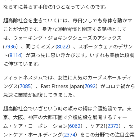
ならずに暮らす手段の1つとなっていくのです。
超高齢社会を生きていくには、毎日少しでも身体を動かす
ことが大切です。身近な運動習慣と関連する銘柄として
は、ウォーキング・ジョギングシューズのアシックス
(
7936
）、同じくミズノ(
8022
）、スポーツウェアのデサン
ト(
8114
）が真っ先に思い浮かびます。いずれも業績は順調
に伸びています。
フィットネスジムでは、女性に人気のカーブスホールディ
ングス(
7085
）、Fast Fitness Japan(
7092
）がコロナ禍から
急速に業績が回復してきました。
超高齢社会でいざという時の頼みの綱は介護施設です。東
京、大阪、神戸の大都市圏で介護施設を展開するチャー
ム・ケア・コーポレーション(
6062
）、ケア21(
2373
）、セ
ントケア・ホールディング(
2374
）をこの分野での注目企業