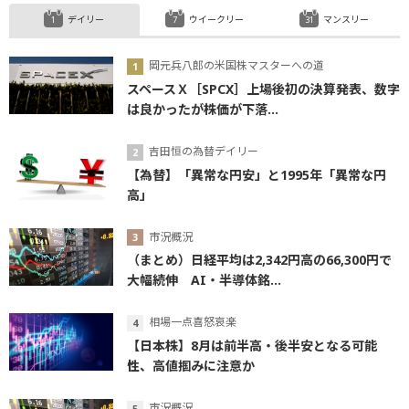
デイリー
ウイークリー
マンスリー
岡元兵八郎の米国株マスターへの道
スペースＸ［SPCX］上場後初の決算発表、数字
は良かったが株価が下落...
吉田恒の為替デイリー
【為替】「異常な円安」と1995年「異常な円
高」
市況概況
（まとめ）日経平均は2,342円高の66,300円で
大幅続伸 AI・半導体銘...
相場一点喜怒哀楽
【日本株】8月は前半高・後半安となる可能
性、高値掴みに注意か
市況概況