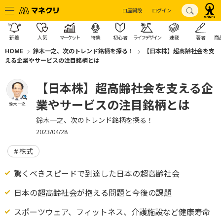
口座開設
ログイン
新着
人気
マーケット
特集
初心者
ライフデザイン
連載
著者
商
HOME
鈴木一之、次のトレンド銘柄を探る！
【日本株】超高齢社会を支
える企業やサービスの注目銘柄とは
【日本株】超高齢社会を支える企
業やサービスの注目銘柄とは
鈴木 一之
鈴木一之、次のトレンド銘柄を探る！
2023/04/28
株式
驚くべきスピードで到達した日本の超高齢社会
日本の超高齢社会が抱える問題と今後の課題
スポーツウェア、フィットネス、介護施設など健康寿命