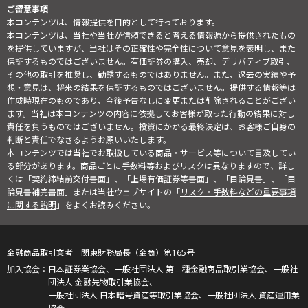
ご留意事項
本コンテンツは、情報提供を目的として行っております。
本コンテンツは、当社や当社が信頼できると考える情報源から提供されたもの
を提供していますが、当社はその正確性や完全性について意見を表明し、また
保証するものではございません。有価証券の購入、売却、デリバティブ取引、
その他の取引を推奨し、勧誘するものではありません。また、過去の実績や予
想・意見は、将来の結果を保証するものではございません。提供する情報等は
作成時現在のものであり、今後予告なしに変更または削除されることがござい
ます。当社は本コンテンツの内容に依拠してお客様が取った行動の結果に対し
責任を負うものではございません。投資にかかる最終決定は、お客様ご自身の
判断と責任でなさるようお願いいたします。
本コンテンツでは当社でお取扱している商品・サービス等について言及してい
る部分があります。商品ごとに手数料等およびリスクは異なりますので、詳し
くは「契約締結前交付書面」、「上場有価証券等書面」、「目論見書」、「目
論見書補完書面」または当社ウェブサイトの「
リスク・手数料などの重要事項
に関する説明
」をよくお読みください。
金融商品取引業者 関東財務局長（金商）第165号
日本証券業協会、一般社団法人 第二種金融商品取引業協会、一般社
団法人 金融先物取引業協会、
一般社団法人 日本暗号資産等取引業協会、一般社団法人 資産運用業