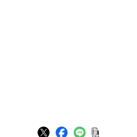
ｱﾝｹｰﾄ