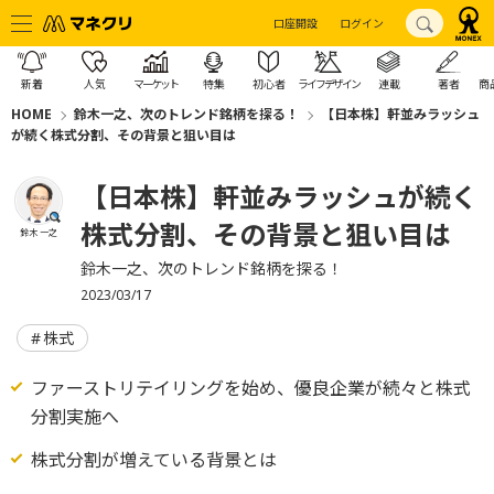
口座開設
ログイン
新着
人気
マーケット
特集
初心者
ライフデザイン
連載
著者
商
HOME
鈴木一之、次のトレンド銘柄を探る！
【日本株】軒並みラッシュ
が続く株式分割、その背景と狙い目は
【日本株】軒並みラッシュが続く
株式分割、その背景と狙い目は
鈴木 一之
鈴木一之、次のトレンド銘柄を探る！
2023/03/17
株式
ファーストリテイリングを始め、優良企業が続々と株式
分割実施へ
株式分割が増えている背景とは