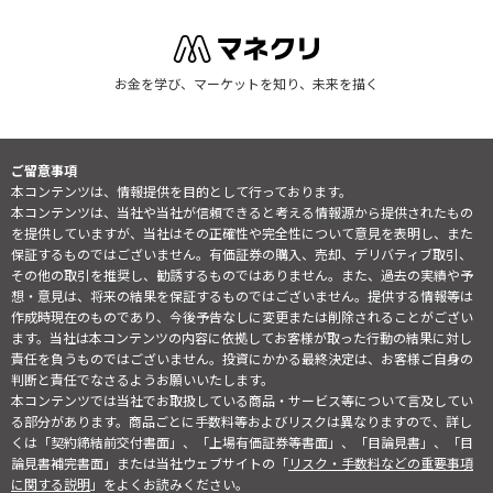
お金を学び、マーケットを知り、未来を描く
ご留意事項
本コンテンツは、情報提供を目的として行っております。
本コンテンツは、当社や当社が信頼できると考える情報源から提供されたもの
を提供していますが、当社はその正確性や完全性について意見を表明し、また
保証するものではございません。有価証券の購入、売却、デリバティブ取引、
その他の取引を推奨し、勧誘するものではありません。また、過去の実績や予
想・意見は、将来の結果を保証するものではございません。提供する情報等は
作成時現在のものであり、今後予告なしに変更または削除されることがござい
ます。当社は本コンテンツの内容に依拠してお客様が取った行動の結果に対し
責任を負うものではございません。投資にかかる最終決定は、お客様ご自身の
判断と責任でなさるようお願いいたします。
本コンテンツでは当社でお取扱している商品・サービス等について言及してい
る部分があります。商品ごとに手数料等およびリスクは異なりますので、詳し
くは「契約締結前交付書面」、「上場有価証券等書面」、「目論見書」、「目
論見書補完書面」または当社ウェブサイトの「
リスク・手数料などの重要事項
に関する説明
」をよくお読みください。