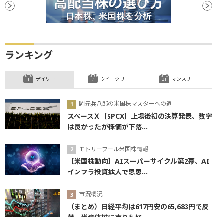
ランキング
デイリー
ウイークリー
マンスリー
岡元兵八郎の米国株マスターへの道
スペースＸ［SPCX］上場後初の決算発表、数字
は良かったが株価が下落...
モトリーフール米国株情報
【米国株動向】AIスーパーサイクル第2幕、AI
インフラ投資拡大で恩恵...
市況概況
（まとめ）日経平均は617円安の65,683円で反