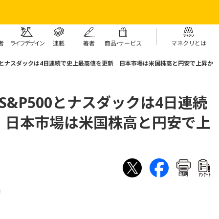
者
ライフデザイン
連載
著者
商
品・
サービス
マネクリとは
00とナスダックは4日連続で史上最高値を更新 日本市場は米国株高と円安で上昇か
S&P500とナスダックは4日連続
 日本市場は米国株高と円安で上
印刷
ｱﾝｹｰﾄ