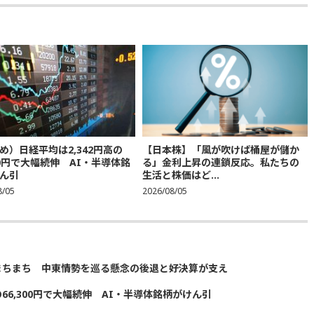
め）日経平均は2,342円高の
【日本株】「風が吹けば桶屋が儲か
300円で大幅続伸 AI・半導体銘
る」金利上昇の連鎖反応。私たちの
ん引
生活と株価はど...
8/05
2026/08/05
まちまち 中東情勢を巡る懸念の後退と好決算が支え
の66,300円で大幅続伸 AI・半導体銘柄がけん引