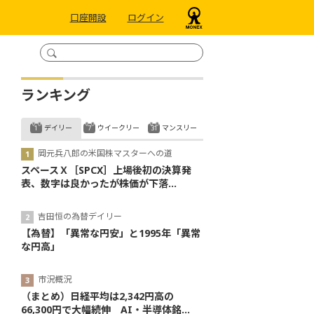
口座開設
ログイン
ランキング
デイリー
ウイークリー
マンスリー
岡元兵八郎の米国株マスターへの道
スペースＸ［SPCX］上場後初の決算発
表、数字は良かったが株価が下落...
吉田恒の為替デイリー
【為替】「異常な円安」と1995年「異常
な円高」
市況概況
（まとめ）日経平均は2,342円高の
66,300円で大幅続伸 AI・半導体銘...