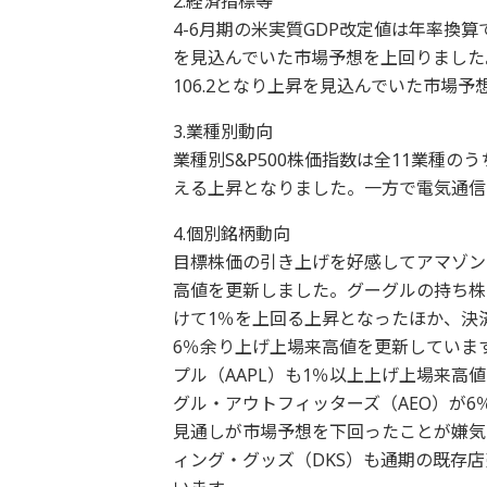
2.経済指標等
4-6月期の米実質GDP改定値は年率換算
を見込んでいた市場予想を上回りました
106.2となり上昇を見込んでいた市場
3.業種別動向
業種別S&P500株価指数は全11業種
える上昇となりました。一方で電気通信
4.個別銘柄動向
目標株価の引き上げを好感してアマゾン
高値を更新しました。グーグルの持ち株
けて1％を上回る上昇となったほか、決
6％余り上げ上場来高値を更新しています
プル（AAPL）も1％以上上げ上場来
グル・アウトフィッターズ（AEO）が
見通しが市場予想を下回ったことが嫌気
ィング・グッズ（DKS）も通期の既存