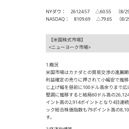
NYダウ： 26124.57 △60.55 （8/2
NASDAQ： 8109.69 △79.65 （8/
【米国株式市場】
<ニューヨーク市場>
1.概況
米国市場はカナダとの貿易交渉の進展期
利益確定の売りに押されて小幅安で推移
じ上げ幅を昼前に100ドル高余りまで
堅調に推移すると結局60ドル高の26,12
イント高の2,914ポイントとなり4日
ック総合株価指数も79ポイント高の8,
す。