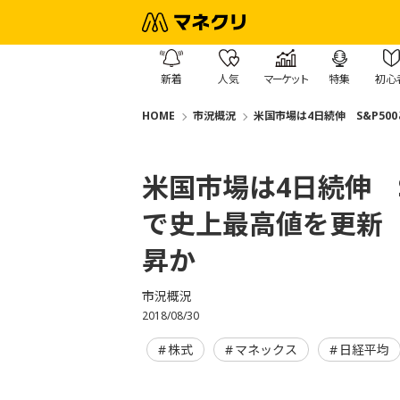
新着
人気
マーケット
特集
初心
HOME
市況概況
米国市場は4日続伸 S&P5
米国市場は4日続伸 
で史上最高値を更新
昇か
市況概況
2018/08/30
株式
マネックス
日経平均