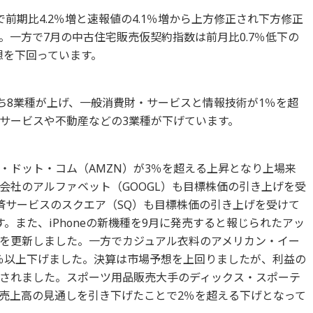
で前期比4.2％増と速報値の4.1％増から上方修正され下方修正
。一方で7月の中古住宅販売仮契約指数は前月比0.7％低下の
予想を下回っています。
のうち8業種が上げ、一般消費財・サービスと情報技術が1％を超
サービスや不動産などの3業種が下げています。
・ドット・コム（AMZN）が3％を超える上昇となり上場来
会社のアルファベット（GOOGL）も目標株価の引き上げを受
済サービスのスクエア（SQ）も目標株価の引き上げを受けて
。また、iPhoneの新機種を9月に発売すると報じられたアッ
高値を更新しました。一方でカジュアル衣料のアメリカン・イー
6％以上下げました。決算は市場予想を上回りましたが、利益の
されました。スポーツ用品販売大手のディックス・スポーテ
店売上高の見通しを引き下げたことで2％を超える下げとなって