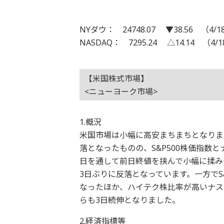
NYダウ： 24748.07 ▼38.56 （4/1
NASDAQ： 7295.24 △14.14 （4/
【米国株式市場】
<ニューヨーク市場>
1.概況
米国市場は小幅に高安まちまちとなりま
落となったものの、S&P500株価指数
日を通して前日終値を挟んで小幅に揉み合
3日ぶりに反落となっています。一方でS&
なったほか、ハイテク株比率が高いナスダ
らも3日続伸となりました。
2.経済指標等