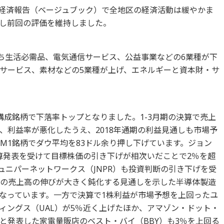
銀経済報告（ベージュブック）で全地区の経済活動は緩やかま
し前回の評価を維持しました。
のうち生活必需品、電気通信サービス、公益事業などの6業種が下
サービス、素材などの5業種が上げ、エネルギーと資本財・サ
。
構成銘柄で下落率トップとなりました。1-3月期の決算で売上
、利益率が悪化したうえ、2018年通期の利益見通しも市場予
M1銘柄でダウ平均を83ドル余り押し下げています。ジョン
決算発表を受けて目標株価の引き下げが相次いだことで2％を超
ュニパーネットワークス（JNPR）も投資判断の引き下げを受
月期の売上高の伸びが大きく鈍化する見通しを示した半導体製造
となっています。一方で決算で1株利益が市場予想を上回ったユ
ィングス（UAL）が5％近く上げたほか、アマゾン・ドット・
と発表した家電量販店のベスト・バイ（BBY）も3％を上回る