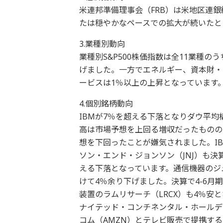
米連邦準備理事会（FRB）は米地区連
たは穏やかなペースでの拡大が続いたと
3.業種別動向
業種別S&P500株価指数は全11業種
げました。一方でエネルギー、資本財・
ービスは1％以上の上昇となっています
4.個別銘柄動向
IBMが7％を超える下落となりダウ平均
高は市場予想を上回る増収だったものの
想を下回ったことが嫌気されました。IB
ソン・エンド・ジョンソン（JNJ）も
える下落となっています。通信機器のジ
けて4％余り下げました。決算で4-6
装置のラムリサーチ（LRCX）も4％安
ナイテッド・コンチネンタル・ホールデ
コム（AMZN）とテレビ販売で提携する