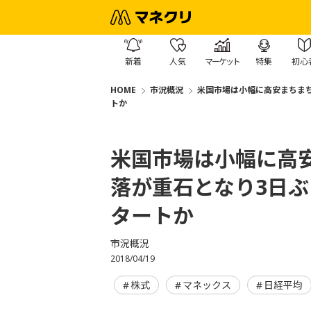
新着
人気
マーケット
特集
初心
HOME
市況概況
米国市場は小幅に高安まちまち
トか
米国市場は小幅に高安
落が重石となり3日
タートか
市況概況
2018/04/19
株式
マネックス
日経平均