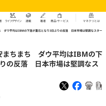
者
ライフデザイン
連載
著者
商
品・
サービス
マネクリとは
 ダウ平均はIBMの下落が重石となり3日ぶりの反落 日本市場は堅調なスター
まちまち ダウ平均はIBMの下
ぶりの反落 日本市場は堅調なス
印刷
ｱﾝｹｰﾄ