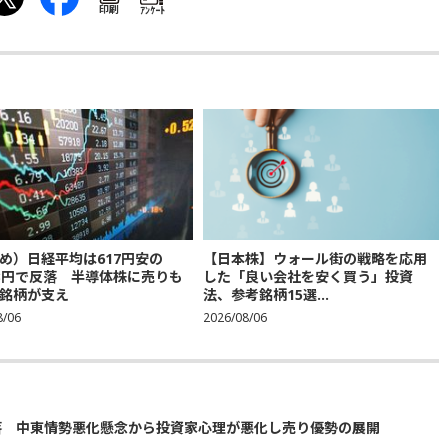
印刷
ｱﾝｹｰﾄ
め）日経平均は617円安の
【日本株】ウォール街の戦略を応用
683円で反落 半導体株に売りも
した「良い会社を安く買う」投資
銘柄が支え
法、参考銘柄15選...
8/06
2026/08/06
落 中東情勢悪化懸念から投資家心理が悪化し売り優勢の展開