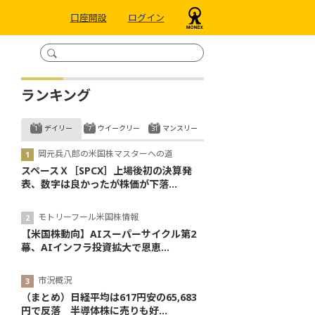
口座開設
ログイン
ランキング
デイリー
ウイークリー
マンスリー
岡元兵八郎の米国株マスターへの道
スペースＸ［SPCX］上場後初の決算発
表、数字は良かったが株価が下落...
モトリーフール米国株情報
【米国株動向】AIスーパーサイクル第2
幕、AIインフラ投資拡大で恩恵...
市況概況
（まとめ）日経平均は617円安の65,683
円で反落 半導体株に売りも好...