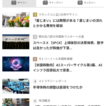
デイリー
ウイークリー
マンスリー
マネックス人生100年デザイン
「墓じまい」には期限がある？墓じまいの流れ
とかかる費用を解説
岡元兵八郎の米国株マスターへの道
スペースＸ［SPCX］上場後初の決算発表、数字
は良かったが株価が下落...
モトリーフール米国株情報
【米国株動向】AIスーパーサイクル第2幕、AI
インフラ投資拡大で恩恵...
ストラテジーレポート
半導体株の調整は底値をつけたか
市況概況