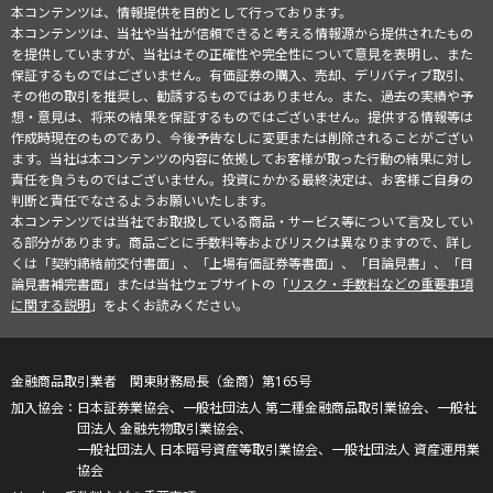
本コンテンツは、情報提供を目的として行っております。
本コンテンツは、当社や当社が信頼できると考える情報源から提供されたもの
を提供していますが、当社はその正確性や完全性について意見を表明し、また
保証するものではございません。有価証券の購入、売却、デリバティブ取引、
その他の取引を推奨し、勧誘するものではありません。また、過去の実績や予
想・意見は、将来の結果を保証するものではございません。提供する情報等は
作成時現在のものであり、今後予告なしに変更または削除されることがござい
ます。当社は本コンテンツの内容に依拠してお客様が取った行動の結果に対し
責任を負うものではございません。投資にかかる最終決定は、お客様ご自身の
判断と責任でなさるようお願いいたします。
本コンテンツでは当社でお取扱している商品・サービス等について言及してい
る部分があります。商品ごとに手数料等およびリスクは異なりますので、詳し
くは「契約締結前交付書面」、「上場有価証券等書面」、「目論見書」、「目
論見書補完書面」または当社ウェブサイトの「
リスク・手数料などの重要事項
に関する説明
」をよくお読みください。
金融商品取引業者 関東財務局長（金商）第165号
日本証券業協会、一般社団法人 第二種金融商品取引業協会、一般社
団法人 金融先物取引業協会、
一般社団法人 日本暗号資産等取引業協会、一般社団法人 資産運用業
協会