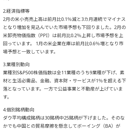
2.経済指標等
2月の米小売売上高は前月比0.1％減と3カ月連続でマイナス
となり増加を見込んでいた市場予想も下回りました。2月の
米卸売物価指数（PPI）は前月比0.2％上昇し市場予想を上
回っています。 1月の米企業在庫は前月比0.6％増となり市
場予想と一致しています。
3.業種別動向
業種別S&P500株価指数は全11業種のうち9業種が下げ、素
材と生活必需品、金融、資本財・サービスが1％を超える下
落となっています。一方で公益事業と不動産が上げていま
す。
4.個別銘柄動向
ダウ平均構成銘柄は30銘柄中25銘柄が下げました。そのな
かでも中国との貿易摩擦を懸念してボーイング（BA）が