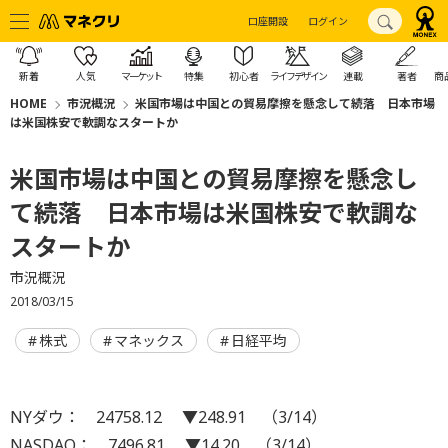
口座開設
ログイン
新着
人気
マーケット
特集
初心者
ライフデザイン
連載
著者
商
HOME
市況概況
米国市場は中国との貿易摩擦を懸念して続落 日本市場
は米国株安で軟調なスタートか
米国市場は中国との貿易摩擦を懸念し
て続落 日本市場は米国株安で軟調な
スタートか
市況概況
2018/03/15
株式
マネックス
日経平均
NYダウ： 24758.12 ▼248.91 （3/14）
NASDAQ： 7496.81 ▼14.20 （3/14）