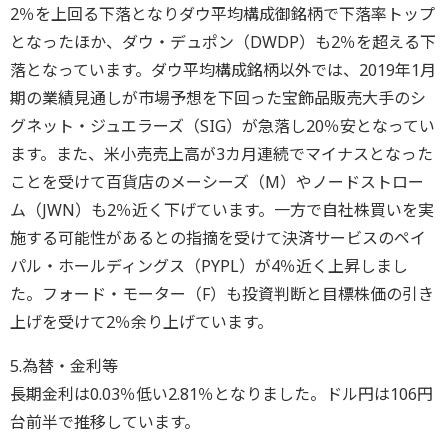
2％を上回る下落となりダウ平均構成御銘柄で下落率トップ
となったほか、ダウ・デュポン（DWDP）も2％を超える下
落となっています。ダウ平均構成銘柄以外では、2019年1月
期の業績見通しが市場予想を下回った宝飾品販売大手のシ
グネット・ジュエラーズ（SIG）が急落し20％安となってい
ます。また、米小売売上高が3カ月連続でマイナスとなった
ことを受けて百貨店のメーシーズ（M）やノードストロー
ム（JWN）も2％近く下げています。一方で自社株買いを実
施する可能性があるとの指摘を受けて決済サービスのペイ
パル・ホールディングス（PYPL）が4％近く上昇しまし
た。フォード・モーター（F）も投資判断と目標株価の引き
上げを受けて2％余り上げています。
5.為替・金利等
長期金利は0.03％低い2.81％となりました。ドル円は106円
台前半で推移しています。